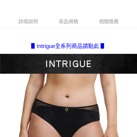
每筆NT$80，滿NT$2,500(含以上)免運費
３．安心：先確認商品／服務後，再付款。
【繳款方式說明】
1.分期款項不併入電信帳單，「大哥付你分期」於每月結算日後寄送繳費提
付款後全家取貨
【「AFTEE先享後付」結帳流程】
醒簡訊。
１．於結帳方式選擇「AFTEE先享後付」後，將跳轉至「AFTEE先享後付」
每筆NT$80，滿NT$2,500(含以上)免運費
2.透過簡訊連結打開帳單後，可選擇「超商條碼／台灣大直營門市／銀行轉
詳細說明
商品規格
相關推薦
結帳頁面，進行簡訊認證並確認金額後，即可完成結帳。
帳／街口支付／iPASS MONEY」等通路繳費。
２．訂單成立數日內，您將收到繳費通知簡訊。
7-11取貨付款
３．收到繳費通知簡訊後14天內，點擊此簡訊中的連結，可透過四大超商／
【注意事項】
每筆NT$80，滿NT$2,500(含以上)免運費
ATM／網路銀行／等多元方式進行付款，方視為交易完成。
1.本服務係由「台灣大哥大股份有限公司」（以下簡稱本公司）所提供，讓
※ 請注意：結帳手續完成當下不需立刻繳費，但若您需要取消訂單，請聯絡
▋Intrigue全系列商品請點此 ▋
用戶於交易時，得透過本服務購買商品或服務，並由商店將買賣／分期付款
付款後7-11取貨
購買商品的店家。未經商家同意取消之訂單仍視為有效，需透過AFTEE先享
買賣價金債權讓與本公司後，依約使用本公司帳單繳交帳款。
後付繳納相關費用。
每筆NT$80，滿NT$2,500(含以上)免運費
2.基於同意付款使用「大哥付你分期」之契約關係目的，商店將以您的個人
※ 交易是否成功請以「AFTEE先享後付 」之結帳頁面顯示為準，若有關於
資料（包含姓名、電話或地址）提供予台灣大哥大進項蒐集、處理及利用，
是否繳費成功／繳費後需取消欲退款等相關疑問，請聯繫「AFTEE先享後付
宅配.
由本公司與您本人進行分期帳單所需資料之確認、核對及更正。
客戶支援中心」
https://netprotections.freshdesk.com/support/home
3.完整用戶服務條款，請詳閱以下連結：
https://oppay.tw/userRule
每筆NT$80，滿NT$2,500(含以上)免運費
【注意事項】
１．透過由恩沛科技股份有限公司提供之「AFTEE先享後付」服務完成之交
宅配(不含釣魚台列嶼、東沙、南沙、虎井島、桶盤島、望安、七
易，需依本服務之必要範圍內提供個人資料，並將交易相關給付款項請求債
美、白沙、烈嶼、烏坵、蘭嶼)
權轉讓予恩沛科技股份有限公司。
每筆NT$200
２．關於個人資料處理事宜，請瀏覽以下網址：
https://aftee.tw/terms/#terms3
３．未成年的使用者請事先徵得法定代理人或監護人之同意方可使用
「AFTEE先享後付」，若未經同意申辦者引起之損失，本公司不負相關責
任。
４．使用「AFTEE先享後付」時，將依據個別帳號之用戶狀況，依本公司即