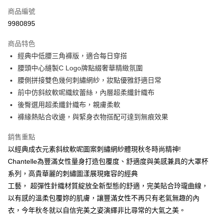
商品編號
信用卡分期付款
9980895
3 期 0 利率 每期
NT$726
21家銀行
商品特色
合作金庫商業銀行
第一商業銀行
超商取貨付款
經典中低腰三角褲版，適合每日穿搭
華南商業銀行
彰化商業銀行
腰頭中心縫製C Logo牌點綴奢華精緻氛圍
LINE Pay
上海商業儲蓄銀行
台北富邦商業銀行
國泰世華商業銀行
兆豐國際商業銀行
腰側拼接雙色幾何刺繡網紗，妝點優雅舒適日常
街口支付
臺灣中小企業銀行
台中商業銀行
前中仿斜紋軟呢織紋蕾絲，內層超柔纖針織布
匯豐（台灣）商業銀行
華泰商業銀行
後臀選用超柔纖針織布，親膚柔軟
悠遊付
聯邦商業銀行
遠東國際商業銀行
褲緣熱貼合收邊，與緊身衣物搭配可達到無痕效果
元大商業銀行
永豐商業銀行
大哥付你分期
玉山商業銀行
星展（台灣）商業銀行
相關說明
銷售重點
台新國際商業銀行
中國信託商業銀行
【大哥付你分期使用說明】
以經典成衣元素斜紋軟呢圖案刺繡網紗體現秋冬時尚精神!
台灣樂天信用卡公司
AFTEE先享後付
1.本服務由台灣大哥大提供，台灣大哥大用戶可立即使用無須另外申請。
Chantelle為豐滿女性量身打造包覆度、舒適度與美感兼具的大罩杯
2.付款方式選擇「大哥付你分期」，訂單成立後會自動跳轉到大哥付的交易
相關說明
系列，高貴華麗的刺繡圖漾展現雍容的經典
流程，驗證手機門號後，選擇欲分期的期數、繳款截止日，確認付款後即完
【關於「AFTEE先享後付」】
成交易。
工藝， 超彈性針織材質綻放全新型態的舒適，完美貼合玲瓏曲線，
AFTEE先享後付是「在收到商品之後才付款」的支付方式。 讓您購物簡單
運送方式
3.實際核准額度、可分期數及費用金額請依後續交易確認頁面所載為準。
便利好安心！
以有感的溫柔包覆妳的肌膚，讓豐滿女性不再只有老氣無趣的內
4.訂單成立30分鐘內，如未前往確認交易或遇審核未通過，訂單將自動取
１．簡單：不需註冊會員、不需綁卡、不需儲值。
全家取貨付款
消。如遇「轉專審核」未通過狀況，表示未達大哥付你分期系統評分，恕無
衣，今年秋冬就以自信完美之姿演繹非比尋常的大氣之美。
２．便利：只要手機號碼，簡訊認證，即可結帳。
法說明評估內容。