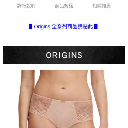
每筆NT$80，滿NT$2,500(含以上)免運費
３．安心：先確認商品／服務後，再付款。
【繳款方式說明】
詳細說明
商品規格
相關推薦
1.分期款項不併入電信帳單，「大哥付你分期」於每月結算日後寄送繳費提
付款後全家取貨
【「AFTEE先享後付」結帳流程】
醒簡訊。
１．於結帳方式選擇「AFTEE先享後付」後，將跳轉至「AFTEE先享後付」
每筆NT$80，滿NT$2,500(含以上)免運費
2.透過簡訊連結打開帳單後，可選擇「超商條碼／台灣大直營門市／銀行轉
結帳頁面，進行簡訊認證並確認金額後，即可完成結帳。
帳／街口支付／iPASS MONEY」等通路繳費。
▋Origins 全系列商品請點此 ▋
２．訂單成立數日內，您將收到繳費通知簡訊。
7-11取貨付款
３．收到繳費通知簡訊後14天內，點擊此簡訊中的連結，可透過四大超商／
【注意事項】
每筆NT$80，滿NT$2,500(含以上)免運費
ATM／網路銀行／等多元方式進行付款，方視為交易完成。
1.本服務係由「台灣大哥大股份有限公司」（以下簡稱本公司）所提供，讓
※ 請注意：結帳手續完成當下不需立刻繳費，但若您需要取消訂單，請聯絡
用戶於交易時，得透過本服務購買商品或服務，並由商店將買賣／分期付款
付款後7-11取貨
購買商品的店家。未經商家同意取消之訂單仍視為有效，需透過AFTEE先享
買賣價金債權讓與本公司後，依約使用本公司帳單繳交帳款。
後付繳納相關費用。
每筆NT$80，滿NT$2,500(含以上)免運費
2.基於同意付款使用「大哥付你分期」之契約關係目的，商店將以您的個人
※ 交易是否成功請以「AFTEE先享後付 」之結帳頁面顯示為準，若有關於
資料（包含姓名、電話或地址）提供予台灣大哥大進項蒐集、處理及利用，
是否繳費成功／繳費後需取消欲退款等相關疑問，請聯繫「AFTEE先享後付
宅配.
由本公司與您本人進行分期帳單所需資料之確認、核對及更正。
客戶支援中心」
https://netprotections.freshdesk.com/support/home
3.完整用戶服務條款，請詳閱以下連結：
https://oppay.tw/userRule
每筆NT$80，滿NT$2,500(含以上)免運費
【注意事項】
１．透過由恩沛科技股份有限公司提供之「AFTEE先享後付」服務完成之交
宅配(不含釣魚台列嶼、東沙、南沙、虎井島、桶盤島、望安、七
易，需依本服務之必要範圍內提供個人資料，並將交易相關給付款項請求債
美、白沙、烈嶼、烏坵、蘭嶼)
權轉讓予恩沛科技股份有限公司。
每筆NT$200
２．關於個人資料處理事宜，請瀏覽以下網址：
https://aftee.tw/terms/#terms3
３．未成年的使用者請事先徵得法定代理人或監護人之同意方可使用
「AFTEE先享後付」，若未經同意申辦者引起之損失，本公司不負相關責
任。
４．使用「AFTEE先享後付」時，將依據個別帳號之用戶狀況，依本公司即