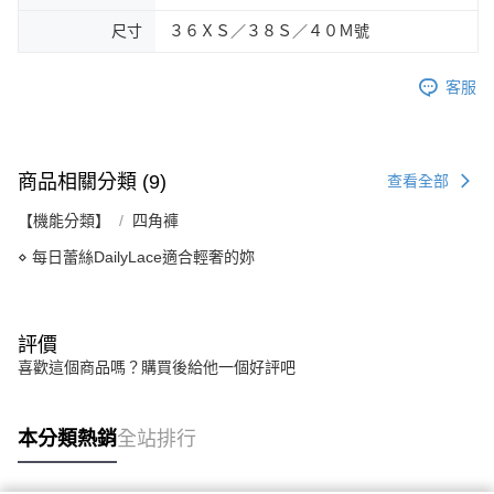
尺寸
３６ＸＳ／３８Ｓ／４０Ｍ號
客服
商品相關分類 (9)
查看全部
【機能分類】
四角褲
⋄ 每日蕾絲DailyLace適合輕奢的妳
評價
喜歡這個商品嗎？購買後給他一個好評吧
本分類熱銷
全站排行