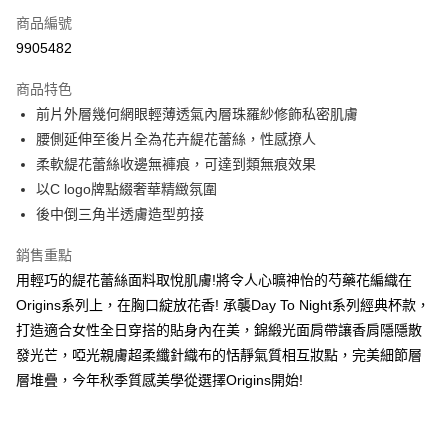
商品編號
信用卡分期付款
9905482
3 期 0 利率 每期
NT$726
21家銀行
商品特色
合作金庫商業銀行
第一商業銀行
超商取貨付款
前片外層幾何網眼輕薄透氣內層珠羅紗修飾私密肌膚
華南商業銀行
彰化商業銀行
腰側延伸至後片全為花卉緹花蕾絲，性感撩人
LINE Pay
上海商業儲蓄銀行
台北富邦商業銀行
國泰世華商業銀行
兆豐國際商業銀行
柔軟緹花蕾絲收邊無褲痕，可達到類無痕效果
街口支付
臺灣中小企業銀行
台中商業銀行
以C logo牌點綴奢華精緻氛圍
匯豐（台灣）商業銀行
華泰商業銀行
後中倒三角半透膚造型剪接
悠遊付
聯邦商業銀行
遠東國際商業銀行
元大商業銀行
永豐商業銀行
大哥付你分期
銷售重點
玉山商業銀行
星展（台灣）商業銀行
相關說明
用輕巧的緹花蕾絲面料取悅肌膚!將令人心曠神怡的芍藥花編織在
台新國際商業銀行
中國信託商業銀行
【大哥付你分期使用說明】
Origins系列上，在胸口綻放花香! 承襲Day To Night系列經典杯款，
台灣樂天信用卡公司
AFTEE先享後付
1.本服務由台灣大哥大提供，台灣大哥大用戶可立即使用無須另外申請。
打造適合女性全日穿搭的貼身內在美，錦緞光面肩帶讓香肩隱隱散
2.付款方式選擇「大哥付你分期」，訂單成立後會自動跳轉到大哥付的交易
相關說明
發光芒，啞光親膚超柔纖針織布的恬靜氣質相互妝點，完美細節層
流程，驗證手機門號後，選擇欲分期的期數、繳款截止日，確認付款後即完
【關於「AFTEE先享後付」】
成交易。
層堆疊，今年秋季質感美學從選擇Origins開始!
AFTEE先享後付是「在收到商品之後才付款」的支付方式。 讓您購物簡單
運送方式
3.實際核准額度、可分期數及費用金額請依後續交易確認頁面所載為準。
便利好安心！
4.訂單成立30分鐘內，如未前往確認交易或遇審核未通過，訂單將自動取
１．簡單：不需註冊會員、不需綁卡、不需儲值。
全家取貨付款
消。如遇「轉專審核」未通過狀況，表示未達大哥付你分期系統評分，恕無
２．便利：只要手機號碼，簡訊認證，即可結帳。
法說明評估內容。