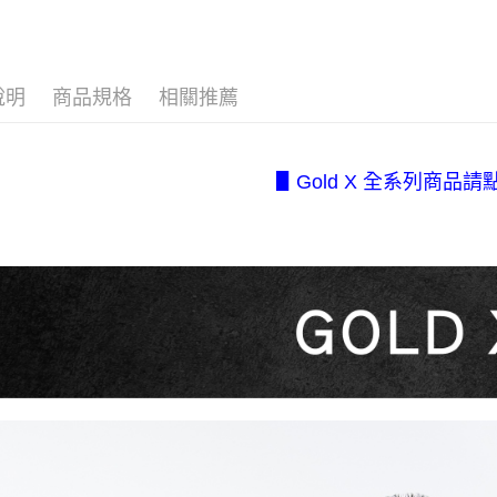
３．收到繳
7-11取貨
⋄ 每日蕾絲
【注意事
／ATM／
1.本服務
每筆NT$8
※ 請注意
❚ 新品推
用戶於交
絡購買商品
款買賣價
先享後付
付款後7-1
說明
商品規格
相關推薦
▹限量獨特 Ch
2.基於同
※ 交易是
每筆NT$8
資料（包
是否繳費成
【系列分
用，由本
付客戶支
宅配.
3.完整用
【所有內
▋Gold X 全系列商品請
【注意事
每筆NT$8
１．透過由
交易，需
宅配(不
求債權轉
美、白沙、
２．關於
https://aft
每筆NT$2
３．未成
「AFTE
任。
４．使用「
即時審查
結果請求
５．嚴禁
形，恩沛
動。