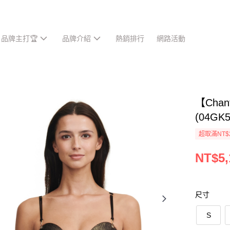
品牌主打🏆
品牌介紹
熱銷排行
網路活動
【Cha
(04GK
超取滿NT$
NT$5,
尺寸
S