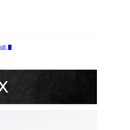
費通知簡訊後14天內，點擊此簡訊中的連結，可透過四大超商
付款
DailyLace適合輕奢的妳
項】
網路銀行／等多元方式進行付款，方視為交易完成。
係由「台灣大哥大股份有限公司」（以下簡稱本公司）所提供，讓
0，滿NT$2,500(含以上)免運費
：結帳手續完成當下不需立刻繳費，但若您需要取消訂單，請聯
薦
易時，得透過本服務購買商品或服務，並由商店將買賣／分期付
的店家。未經商家同意取消之訂單仍視為有效，需透過AFTEE
金債權讓與本公司後，依約使用本公司帳單繳交帳款。
繳納相關費用。
1取貨
antelle X
意付款使用「大哥付你分期」之契約關係目的，商店將以您的個人
否成功請以「AFTEE先享後付 」之結帳頁面顯示為準，若有關於
0，滿NT$2,500(含以上)免運費
含姓名、電話或地址）提供予台灣大哥大進項蒐集、處理及利
功／繳費後需取消欲退款等相關疑問，請聯繫「AFTEE先享後
類】
Gold X
公司與您本人進行分期帳單所需資料之確認、核對及更正。
援中心」
https://netprotections.freshdesk.com/support/home
戶服務條款，請詳閱以下連結：
https://oppay.tw/userRule
衣】
點此 ▋
項】
0，滿NT$2,500(含以上)免運費
恩沛科技股份有限公司提供之「AFTEE先享後付」服務完成之
依本服務之必要範圍內提供個人資料，並將交易相關給付款項請
含釣魚台列嶼、東沙、南沙、虎井島、桶盤島、望安、七
讓予恩沛科技股份有限公司。
烈嶼、烏坵、蘭嶼)
個人資料處理事宜，請瀏覽以下網址：
ee.tw/terms/#terms3
00
年的使用者請事先徵得法定代理人或監護人之同意方可使用
E先享後付」，若未經同意申辦者引起之損失，本公司不負相關責
AFTEE先享後付」時，將依據個別帳號之用戶狀況，依本公司
核予不同之上限額度；若仍有額度不足之情形，本公司將視審查
用戶進行身份認證。
一人註冊多個帳號或使用他人資訊註冊。若發現惡意使用之情
科技股份有限公司將有權停止該用戶之使用額度並採取法律行