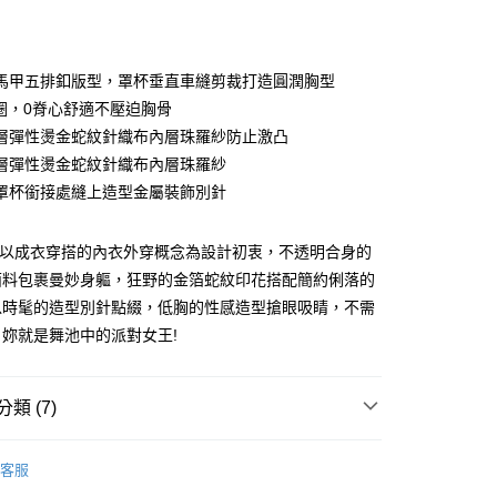
庫商業銀行
第一商業銀行
付款
業銀行
彰化商業銀行
業儲蓄銀行
台北富邦商業銀行
華商業銀行
兆豐國際商業銀行
馬甲五排釦版型，罩杯垂直車縫剪裁打造圓潤胸型
小企業銀行
台中商業銀行
圈，0脊心舒適不壓迫胸骨
台灣）商業銀行
華泰商業銀行
層彈性燙金蛇紋針織布內層珠羅紗防止激凸
業銀行
遠東國際商業銀行
層彈性燙金蛇紋針織布內層珠羅紗
業銀行
永豐商業銀行
分期
罩杯銜接處縫上造型金屬裝飾別針
業銀行
星展（台灣）商業銀行
際商業銀行
中國信託商業銀行
你分期使用說明】
天信用卡公司
享後付
由台灣大哥大提供，台灣大哥大用戶可立即使用無須另外申請。
系列以成衣穿搭的內衣外穿概念為設計初衷，不透明合身的
式選擇「大哥付你分期」，訂單成立後會自動跳轉到大哥付的交易
面料包裹曼妙身軀，狂野的金箔蛇紋印花搭配簡約俐落的
證手機門號後，選擇欲分期的期數、繳款截止日，確認付款後即
FTEE先享後付」】
。
以時髦的造型別針點綴，低胸的性感造型搶眼吸睛，不需
先享後付是「在收到商品之後才付款」的支付方式。 讓您購物簡單
准額度、可分期數及費用金額請依後續交易確認頁面所載為準。
心！
妳就是舞池中的派對女王!
立30分鐘內，如未前往確認交易或遇審核未通過，訂單將自動取
：不需註冊會員、不需綁卡、不需儲值。
「轉專審核」未通過狀況，表示未達大哥付你分期系統評分，恕
：只要手機號碼，簡訊認證，即可結帳。
付款
評估內容。
：先確認商品／服務後，再付款。
式說明】
0，滿NT$2,500(含以上)免運費
類 (7)
項不併入電信帳單，「大哥付你分期」於每月結算日後寄送繳費提
EE先享後付」結帳流程】
家取貨
方式選擇「AFTEE先享後付」後，將跳轉至「AFTEE先享後
類】
馬甲
訊連結打開帳單後，可選擇「超商條碼／台灣大直營門市／銀行轉
頁面，進行簡訊認證並確認金額後，即可完成結帳。
客服
0，滿NT$2,500(含以上)免運費
付／iPASS MONEY」等通路繳費。
類】
黑色系
成立數日內，您將收到繳費通知簡訊。