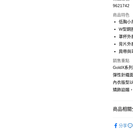
合作金
超商取貨
9621742
華南商
LINE Pay
上海商
商品特色
國泰世
低胸小
街口支付
臺灣中
W型鋼
匯豐（
悠遊付
罩杯外
聯邦商
背片外
元大商
大哥付你
肩帶與
玉山商
相關說明
台新國
【大哥付
銷售重點
台灣樂
AFTEE先
1.本服務
GoldX
2.付款方
相關說明
彈性針織
流程，驗
【關於「A
完成交易
內衣版型
AFTEE
3.實際核
便利好安
矯飾諂媚，
運送方式
4.訂單成
１．簡單
消。如遇
２．便利
全家取貨
無法說明
３．安心
【繳款方
每筆NT$8
商品相關分
1.分期款
【「AFT
醒簡訊。
付款後全
１．於結帳
【機能分
2.透過簡
付」結帳
分享
每筆NT$8
帳／街口支
【顏色分
２．訂單