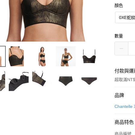
顏色
0XE蛇
數量
付款與運
超取滿NT$
付款方式
品牌
信用卡一
Chantelle 
信用卡分
商品特色
3 期 
商品編號