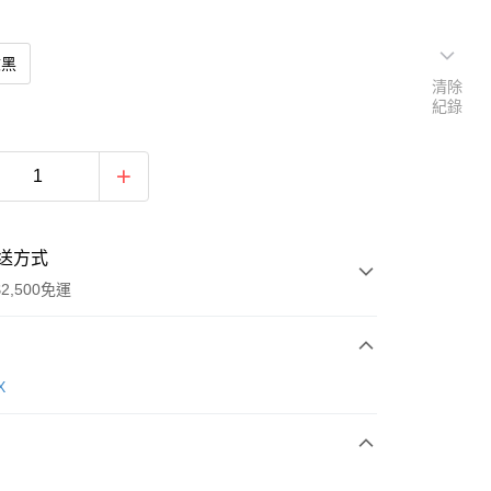
紋黑
清除
紀錄
送方式
2,500免運
次付款
X
期付款
0 利率 每期
NT$1,726
21家銀行