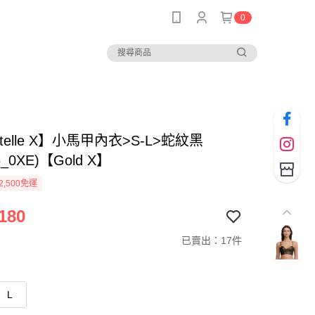
0
ntelle X】小馬甲內衣>S-L>蛇紋黑
5_0XE)【Gold X】
2,500免運
180
已賣出：17件
L