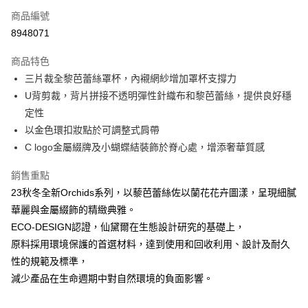
商品編號
信用卡分期付款
8948071
3 期 0 利率 每期
NT$1,860
21家銀行
商品特色
合作金庫商業銀行
第一商業銀行
超商取貨付款
三片裁全黎芭蕾絲罩杯，內襯網紗增加罩杯支撐力
華南商業銀行
彰化商業銀行
U背剪裁，背片拼接不透明彈性針織布和黎芭蕾絲，提供良好穩
LINE Pay
上海商業儲蓄銀行
台北富邦商業銀行
國泰世華商業銀行
兆豐國際商業銀行
定性
街口支付
臺灣中小企業銀行
台中商業銀行
以金色環扣妝點於可調整式肩帶
匯豐（台灣）商業銀行
華泰商業銀行
C logo金屬綴牌及小蝴蝶結裝飾於脊心處，增添奢華質感
悠遊付
聯邦商業銀行
遠東國際商業銀行
元大商業銀行
永豐商業銀行
大哥付你分期
銷售重點
玉山商業銀行
星展（台灣）商業銀行
相關說明
23秋冬全新Orchids系列，以藜芭蕾絲佐以蘭花花卉圖漾，呈現細膩
台新國際商業銀行
中國信託商業銀行
【大哥付你分期使用說明】
華麗與金屬綴飾的精緻典雅。
台灣樂天信用卡公司
AFTEE先享後付
1.本服務由台灣大哥大提供，台灣大哥大用戶可立即使用無須另外申請。
ECO-DESIGN認證，仙黛爾在生態設計研究的基礎上，
2.付款方式選擇「大哥付你分期」，訂單成立後會自動跳轉到大哥付的交易
相關說明
原料採用環境保護的首選材料，達到使用和回收利用、設計及耐久
流程，驗證手機門號後，選擇欲分期的期數、繳款截止日，確認付款後即完
【關於「AFTEE先享後付」】
成交易。
性的規範及標準，
AFTEE先享後付是「在收到商品之後才付款」的支付方式。 讓您購物簡單
運送方式
3.實際核准額度、可分期數及費用金額請依後續交易確認頁面所載為準。
便利好安心！
減少產品在生命週期中對自然環境的負面影響。
4.訂單成立30分鐘內，如未前往確認交易或遇審核未通過，訂單將自動取
１．簡單：不需註冊會員、不需綁卡、不需儲值。
全家取貨付款
消。如遇「轉專審核」未通過狀況，表示未達大哥付你分期系統評分，恕無
２．便利：只要手機號碼，簡訊認證，即可結帳。
法說明評估內容。