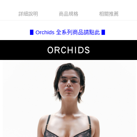
每筆NT$80，滿NT$2,500(含以上)免運費
３．安心：先確認商品／服務後，再付款。
【繳款方式說明】
1.分期款項不併入電信帳單，「大哥付你分期」於每月結算日後寄送繳費提
付款後全家取貨
【「AFTEE先享後付」結帳流程】
詳細說明
商品規格
相關推薦
醒簡訊。
１．於結帳方式選擇「AFTEE先享後付」後，將跳轉至「AFTEE先享後付」
每筆NT$80，滿NT$2,500(含以上)免運費
2.透過簡訊連結打開帳單後，可選擇「超商條碼／台灣大直營門市／銀行轉
結帳頁面，進行簡訊認證並確認金額後，即可完成結帳。
帳／街口支付／iPASS MONEY」等通路繳費。
２．訂單成立數日內，您將收到繳費通知簡訊。
7-11取貨付款
▋Orchids 全系列商品請點此 ▋
３．收到繳費通知簡訊後14天內，點擊此簡訊中的連結，可透過四大超商／
【注意事項】
每筆NT$80，滿NT$2,500(含以上)免運費
ATM／網路銀行／等多元方式進行付款，方視為交易完成。
1.本服務係由「台灣大哥大股份有限公司」（以下簡稱本公司）所提供，讓
※ 請注意：結帳手續完成當下不需立刻繳費，但若您需要取消訂單，請聯絡
用戶於交易時，得透過本服務購買商品或服務，並由商店將買賣／分期付款
付款後7-11取貨
購買商品的店家。未經商家同意取消之訂單仍視為有效，需透過AFTEE先享
買賣價金債權讓與本公司後，依約使用本公司帳單繳交帳款。
後付繳納相關費用。
每筆NT$80，滿NT$2,500(含以上)免運費
2.基於同意付款使用「大哥付你分期」之契約關係目的，商店將以您的個人
※ 交易是否成功請以「AFTEE先享後付 」之結帳頁面顯示為準，若有關於
資料（包含姓名、電話或地址）提供予台灣大哥大進項蒐集、處理及利用，
是否繳費成功／繳費後需取消欲退款等相關疑問，請聯繫「AFTEE先享後付
宅配.
由本公司與您本人進行分期帳單所需資料之確認、核對及更正。
客戶支援中心」
https://netprotections.freshdesk.com/support/home
3.完整用戶服務條款，請詳閱以下連結：
https://oppay.tw/userRule
每筆NT$80，滿NT$2,500(含以上)免運費
【注意事項】
１．透過由恩沛科技股份有限公司提供之「AFTEE先享後付」服務完成之交
宅配(不含釣魚台列嶼、東沙、南沙、虎井島、桶盤島、望安、七
易，需依本服務之必要範圍內提供個人資料，並將交易相關給付款項請求債
美、白沙、烈嶼、烏坵、蘭嶼)
權轉讓予恩沛科技股份有限公司。
每筆NT$200
２．關於個人資料處理事宜，請瀏覽以下網址：
https://aftee.tw/terms/#terms3
３．未成年的使用者請事先徵得法定代理人或監護人之同意方可使用
「AFTEE先享後付」，若未經同意申辦者引起之損失，本公司不負相關責
任。
４．使用「AFTEE先享後付」時，將依據個別帳號之用戶狀況，依本公司即