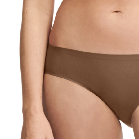
５．嚴禁
形，恩沛
動。