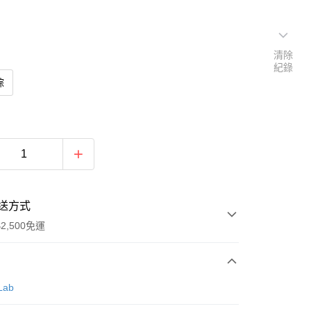
清除
紀錄
棕
送方式
2,500免運
次付款
 Lab