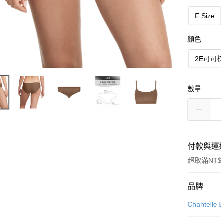
F Size
顏色
2E可可
數量
付款與運
超取滿NT$
付款方式
品牌
信用卡一
Chantelle