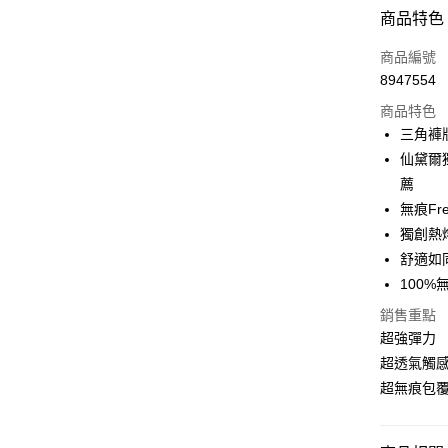
信用卡分
商品特色
3 期 
商品編號
合作金
超商取貨
8947554
華南商
LINE Pay
上海商
商品特色
國泰世
三角褲
街口支付
臺灣中
仙黛爾
匯豐（
悠遊付
薦
聯邦商
無痕Fre
元大商
大哥付你
獨創熱
玉山商
相關說明
台新國
舒適如
【大哥付
台灣樂
AFTEE先
1.本服務
100
2.付款方
相關說明
銷售重點
流程，驗
【關於「A
完成交易
超強彈力
AFTEE
3.實際核
便利好安
超透氣觸
運送方式
4.訂單成
１．簡單
超無痕包
消。如遇
２．便利
全家取貨
無法說明
３．安心
【繳款方
每筆NT$8
1.分期款
【「AFT