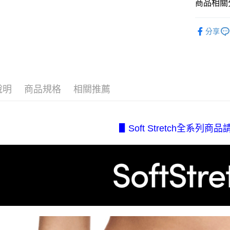
商品相關分
醒簡訊。
付款後全
１．於結帳
2.透過簡
付」結帳
每筆NT$8
【系列分
帳／街口支
２．訂單
分享
３．收到繳
⋄ 極致無痕
7-11取貨
【注意事
／ATM／
1.本服務
每筆NT$8
※ 請注意
【顏色分
用戶於交
絡購買商品
款買賣價
▹透氣涼感 So
先享後付
付款後7-1
2.基於同
※ 交易是
說明
商品規格
相關推薦
每筆NT$8
▹透氣涼感 So
資料（包
是否繳費成
用，由本
付客戶支
宅配.
▹專利機能 Ch
3.完整用
【注意事
每筆NT$8
【所有小
▋Soft Stretch全系列商
１．透過由
交易，需
宅配(不
▹入門百搭專區
求債權轉
美、白沙、
２．關於
https://aft
每筆NT$2
３．未成
「AFTE
任。
４．使用「
即時審查
結果請求