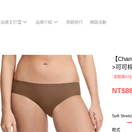
品牌主打🏆
品牌介紹
熱銷排行
網路活動
【Cha
>可可棕(
超取滿NT$
NT$8
Soft S
款式