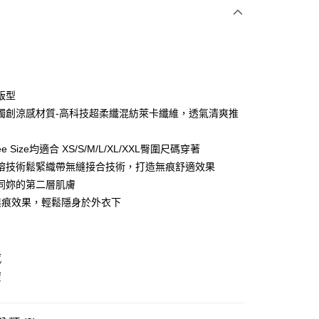
期付款
0 利率 每期
NT$293
21家銀行
庫商業銀行
第一商業銀行
付款
業銀行
彰化商業銀行
業儲蓄銀行
台北富邦商業銀行
華商業銀行
兆豐國際商業銀行
版型
小企業銀行
台中商業銀行
獨創涼感材質-高科技超柔纖混紡萊卡纖維，透氣清爽推
台灣）商業銀行
華泰商業銀行
業銀行
遠東國際商業銀行
e Size均適合 XS/S/M/L/XL/XXL臀圍尺碼穿著
業銀行
永豐商業銀行
分期
熔技術鬆緊織帶無縫接合技術，打造無痕舒適效果
業銀行
星展（台灣）商業銀行
際商業銀行
中國信託商業銀行
同妳的第二層肌膚
你分期使用說明】
天信用卡公司
享後付
由台灣大哥大提供，台灣大哥大用戶可立即使用無須另外申請。
%無痕效果，輕鬆隱身於外衣下
式選擇「大哥付你分期」，訂單成立後會自動跳轉到大哥付的交易
證手機門號後，選擇欲分期的期數、繳款截止日，確認付款後即
FTEE先享後付」】
。
先享後付是「在收到商品之後才付款」的支付方式。 讓您購物簡單
准額度、可分期數及費用金額請依後續交易確認頁面所載為準。
心！
感
立30分鐘內，如未前往確認交易或遇審核未通過，訂單將自動取
：不需註冊會員、不需綁卡、不需儲值。
覆
「轉專審核」未通過狀況，表示未達大哥付你分期系統評分，恕
：只要手機號碼，簡訊認證，即可結帳。
付款
評估內容。
：先確認商品／服務後，再付款。
式說明】
0，滿NT$2,500(含以上)免運費
項不併入電信帳單，「大哥付你分期」於每月結算日後寄送繳費提
EE先享後付」結帳流程】