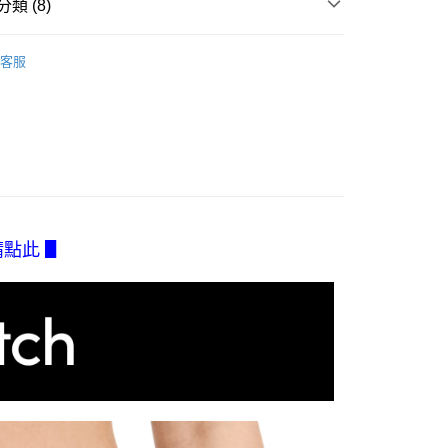
類 (8)
家取貨
方式選擇「AFTEE先享後付」後，將跳轉至「AFTEE先享後
訊連結打開帳單後，可選擇「超商條碼／台灣大直營門市／銀行轉
頁面，進行簡訊認證並確認金額後，即可完成結帳。
0，滿NT$2,500(含以上)免運費
類】
Soft Stretch 全球獨創專利
付／iPASS MONEY」等通路繳費。
成立數日內，您將收到繳費通知簡訊。
客服
費通知簡訊後14天內，點擊此簡訊中的連結，可透過四大超商
Invisible適合簡約的妳
付款
項】
網路銀行／等多元方式進行付款，方視為交易完成。
係由「台灣大哥大股份有限公司」（以下簡稱本公司）所提供，讓
0，滿NT$2,500(含以上)免運費
：結帳手續完成當下不需立刻繳費，但若您需要取消訂單，請聯
類】
咖啡色系
易時，得透過本服務購買商品或服務，並由商店將買賣／分期付
的店家。未經商家同意取消之訂單仍視為有效，需透過AFTEE
金債權讓與本公司後，依約使用本公司帳單繳交帳款。
ftStretch
小褲全商品
繳納相關費用。
1取貨
意付款使用「大哥付你分期」之契約關係目的，商店將以您的個人
否成功請以「AFTEE先享後付 」之結帳頁面顯示為準，若有關於
0，滿NT$2,500(含以上)免運費
ftStretch
含姓名、電話或地址）提供予台灣大哥大進項蒐集、處理及利
SoftStretch系列全商品
功／繳費後需取消欲退款等相關疑問，請聯繫「AFTEE先享後
公司與您本人進行分期帳單所需資料之確認、核對及更正。
援中心」
https://netprotections.freshdesk.com/support/home
antelle Lab
專利無痕系列
戶服務條款，請詳閱以下連結：
https://oppay.tw/userRule
項】
0，滿NT$2,500(含以上)免運費
褲】
品請點此 ▋
恩沛科技股份有限公司提供之「AFTEE先享後付」服務完成之
依本服務之必要範圍內提供個人資料，並將交易相關給付款項請
含釣魚台列嶼、東沙、南沙、虎井島、桶盤島、望安、七
 Bras & Panties
讓予恩沛科技股份有限公司。
烈嶼、烏坵、蘭嶼)
個人資料處理事宜，請瀏覽以下網址：
ee.tw/terms/#terms3
00
年的使用者請事先徵得法定代理人或監護人之同意方可使用
E先享後付」，若未經同意申辦者引起之損失，本公司不負相關責
AFTEE先享後付」時，將依據個別帳號之用戶狀況，依本公司
核予不同之上限額度；若仍有額度不足之情形，本公司將視審查
用戶進行身份認證。