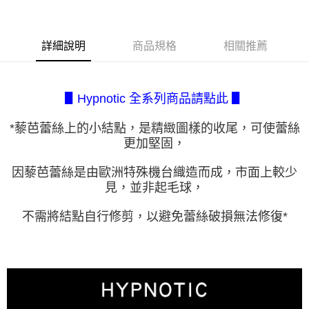
【繳款方式說明】
1.分期款項不併入電信帳單，「大哥付你分期」於每月結算日後寄送繳費提
付款後全家取貨
【「AFTEE先享後付」結帳流程】
醒簡訊。
１．於結帳方式選擇「AFTEE先享後付」後，將跳轉至「AFTEE先享後付」
每筆NT$80，滿NT$2,500(含以上)免運費
2.透過簡訊連結打開帳單後，可選擇「超商條碼／台灣大直營門市／銀行轉
結帳頁面，進行簡訊認證並確認金額後，即可完成結帳。
詳細說明
商品規格
相關推薦
帳／街口支付／iPASS MONEY」等通路繳費。
２．訂單成立數日內，您將收到繳費通知簡訊。
7-11取貨付款
３．收到繳費通知簡訊後14天內，點擊此簡訊中的連結，可透過四大超商／
【注意事項】
每筆NT$80，滿NT$2,500(含以上)免運費
ATM／網路銀行／等多元方式進行付款，方視為交易完成。
1.本服務係由「台灣大哥大股份有限公司」（以下簡稱本公司）所提供，讓
※ 請注意：結帳手續完成當下不需立刻繳費，但若您需要取消訂單，請聯絡
▋Hypnotic 全系列商品請點此 ▋
用戶於交易時，得透過本服務購買商品或服務，並由商店將買賣／分期付款
付款後7-11取貨
購買商品的店家。未經商家同意取消之訂單仍視為有效，需透過AFTEE先享
買賣價金債權讓與本公司後，依約使用本公司帳單繳交帳款。
後付繳納相關費用。
每筆NT$80，滿NT$2,500(含以上)免運費
2.基於同意付款使用「大哥付你分期」之契約關係目的，商店將以您的個人
*藜芭蕾絲上的小結點，是精緻圖樣的收尾，可使蕾絲
※ 交易是否成功請以「AFTEE先享後付 」之結帳頁面顯示為準，若有關於
資料（包含姓名、電話或地址）提供予台灣大哥大進項蒐集、處理及利用，
更加堅固，
是否繳費成功／繳費後需取消欲退款等相關疑問，請聯繫「AFTEE先享後付
宅配.
由本公司與您本人進行分期帳單所需資料之確認、核對及更正。
客戶支援中心」
https://netprotections.freshdesk.com/support/home
3.完整用戶服務條款，請詳閱以下連結：
https://oppay.tw/userRule
每筆NT$80，滿NT$2,500(含以上)免運費
因藜芭蕾絲是由歐洲特殊機台織造而成，市面上較少
【注意事項】
見，並非起毛球，
１．透過由恩沛科技股份有限公司提供之「AFTEE先享後付」服務完成之交
宅配(不含釣魚台列嶼、東沙、南沙、虎井島、桶盤島、望安、七
易，需依本服務之必要範圍內提供個人資料，並將交易相關給付款項請求債
美、白沙、烈嶼、烏坵、蘭嶼)
不需將結點自行修剪，以避免蕾絲破損無法修復*
權轉讓予恩沛科技股份有限公司。
每筆NT$200
２．關於個人資料處理事宜，請瀏覽以下網址：
https://aftee.tw/terms/#terms3
３．未成年的使用者請事先徵得法定代理人或監護人之同意方可使用
「AFTEE先享後付」，若未經同意申辦者引起之損失，本公司不負相關責
任。
４．使用「AFTEE先享後付」時，將依據個別帳號之用戶狀況，依本公司即
時審查核予不同之上限額度；若仍有額度不足之情形，本公司將視審查結果