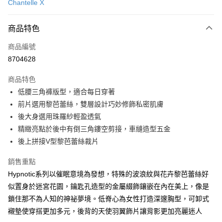
Chantelle X
信用卡分期付款
3 期 0 利率 每期
NT$1,026
21家銀行
商品特色
合作金庫商業銀行
第一商業銀行
超商取貨付款
商品編號
華南商業銀行
彰化商業銀行
8704628
LINE Pay
上海商業儲蓄銀行
台北富邦商業銀行
國泰世華商業銀行
兆豐國際商業銀行
商品特色
街口支付
臺灣中小企業銀行
台中商業銀行
低腰三角褲版型，適合每日穿著
匯豐（台灣）商業銀行
華泰商業銀行
悠遊付
前片選用黎芭蕾絲，雙層設計巧妙修飾私密肌膚
聯邦商業銀行
遠東國際商業銀行
元大商業銀行
永豐商業銀行
後大身選用珠羅紗輕盈透氣
大哥付你分期
玉山商業銀行
星展（台灣）商業銀行
精緻亮點於後中有倒三角鏤空剪接，車縫造型五金
相關說明
台新國際商業銀行
中國信託商業銀行
後上拼接V型黎芭蕾絲裁片
【大哥付你分期使用說明】
台灣樂天信用卡公司
AFTEE先享後付
1.本服務由台灣大哥大提供，台灣大哥大用戶可立即使用無須另外申請。
2.付款方式選擇「大哥付你分期」，訂單成立後會自動跳轉到大哥付的交易
相關說明
銷售重點
流程，驗證手機門號後，選擇欲分期的期數、繳款截止日，確認付款後即完
【關於「AFTEE先享後付」】
Hypnotic系列以催眠意境為發想，特殊的波浪紋與花卉黎芭蕾絲好
成交易。
AFTEE先享後付是「在收到商品之後才付款」的支付方式。 讓您購物簡單
運送方式
似置身於迷宮花園，鑰匙孔造型的金屬綴飾鑲嵌在內在美上，像是
3.實際核准額度、可分期數及費用金額請依後續交易確認頁面所載為準。
便利好安心！
4.訂單成立30分鐘內，如未前往確認交易或遇審核未通過，訂單將自動取
鎖住那不為人知的神祕夢境。低脊心為女性打造深邃胸型，可卸式
１．簡單：不需註冊會員、不需綁卡、不需儲值。
全家取貨付款
消。如遇「轉專審核」未通過狀況，表示未達大哥付你分期系統評分，恕無
２．便利：只要手機號碼，簡訊認證，即可結帳。
襯墊使穿搭更加多元，後背的天使羽翼飾片讓背影更加亮麗迷人
法說明評估內容。
每筆NT$80，滿NT$2,500(含以上)免運費
３．安心：先確認商品／服務後，再付款。