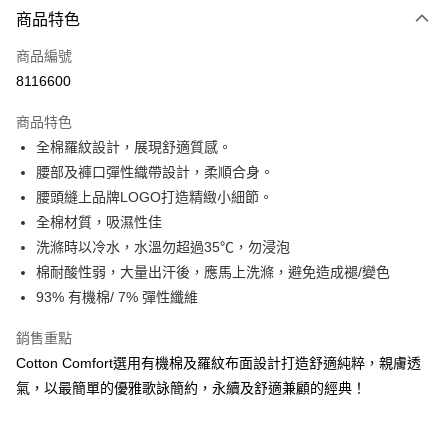
商品特色
信用卡一次付款
商品編號
信用卡分期付款
8116600
3 期 0 利率 每期
NT$448
21家銀行
商品特色
合作金庫商業銀行
第一商業銀行
超商取貨付款
全棉羅紋設計，展現舒適質感。
華南商業銀行
彰化商業銀行
腰部及褲口彈性織帶設計，柔順合身。
LINE Pay
上海商業儲蓄銀行
台北富邦商業銀行
國泰世華商業銀行
兆豐國際商業銀行
腰頭縫上品牌LOGO打造精緻小細節。
街口支付
臺灣中小企業銀行
台中商業銀行
全棉材質，吸濕性佳
匯豐（台灣）商業銀行
華泰商業銀行
洗滌時以冷水，水溫勿超過35℃，勿浸泡
悠遊付
聯邦商業銀行
遠東國際商業銀行
棉耐酸性弱，大量出汗後，應馬上洗滌，避免造成褪/變色
元大商業銀行
永豐商業銀行
大哥付你分期
93% 有機棉/ 7% 彈性纖維
玉山商業銀行
星展（台灣）商業銀行
相關說明
台新國際商業銀行
中國信託商業銀行
【大哥付你分期使用說明】
銷售重點
台灣樂天信用卡公司
AFTEE先享後付
1.本服務由台灣大哥大提供，台灣大哥大用戶可立即使用無須另外申請。
Cotton Comfort選用有機棉及羅紋布面設計打造舒適純粹，親膚透
2.付款方式選擇「大哥付你分期」，訂單成立後會自動跳轉到大哥付的交易
相關說明
氣，以最簡單的優雅歌詠簡約，永續及舒適兼顧的經典！
流程，驗證手機門號後，選擇欲分期的期數、繳款截止日，確認付款後即完
【關於「AFTEE先享後付」】
成交易。
AFTEE先享後付是「在收到商品之後才付款」的支付方式。 讓您購物簡單
運送方式
3.實際核准額度、可分期數及費用金額請依後續交易確認頁面所載為準。
便利好安心！
4.訂單成立30分鐘內，如未前往確認交易或遇審核未通過，訂單將自動取