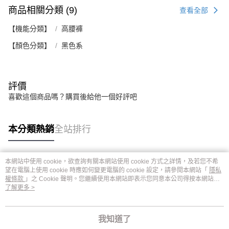
商品相關分類 (9)
查看全部
【機能分類】
高腰褲
【顏色分類】
黑色系
評價
喜歡這個商品嗎？購買後給他一個好評吧
本分類熱銷
全站排行
本網站中使用 cookie，欲查詢有關本網站使用 cookie 方式之詳情，及若您不希
熱門標籤
望在電腦上使用 cookie 時應如何變更電腦的 cookie 設定，請參閱本網站「
隱私
權條款
」之 Cookie 聲明。您繼續使用本網站即表示您同意本公司得按本網站使
用條款之 Cookie 聲明使用 cookie。
了解更多 >
我知道了