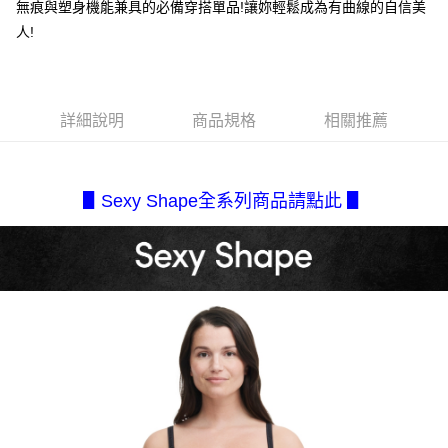
每筆NT$80，滿NT$2,500(含以上)免運費
３．安心：先確認商品／服務後，再付款。
無痕與塑身機能兼具的必備穿搭單品!讓妳輕鬆成為有曲線的自信美
【繳款方式說明】
人!
1.分期款項不併入電信帳單，「大哥付你分期」於每月結算日後寄送繳費提
付款後全家取貨
【「AFTEE先享後付」結帳流程】
醒簡訊。
１．於結帳方式選擇「AFTEE先享後付」後，將跳轉至「AFTEE先享後付」
每筆NT$80，滿NT$2,500(含以上)免運費
2.透過簡訊連結打開帳單後，可選擇「超商條碼／台灣大直營門市／銀行轉
結帳頁面，進行簡訊認證並確認金額後，即可完成結帳。
帳／街口支付／iPASS MONEY」等通路繳費。
２．訂單成立數日內，您將收到繳費通知簡訊。
7-11取貨付款
３．收到繳費通知簡訊後14天內，點擊此簡訊中的連結，可透過四大超商／
詳細說明
商品規格
相關推薦
【注意事項】
每筆NT$80，滿NT$2,500(含以上)免運費
ATM／網路銀行／等多元方式進行付款，方視為交易完成。
1.本服務係由「台灣大哥大股份有限公司」（以下簡稱本公司）所提供，讓
※ 請注意：結帳手續完成當下不需立刻繳費，但若您需要取消訂單，請聯絡
用戶於交易時，得透過本服務購買商品或服務，並由商店將買賣／分期付款
付款後7-11取貨
購買商品的店家。未經商家同意取消之訂單仍視為有效，需透過AFTEE先享
買賣價金債權讓與本公司後，依約使用本公司帳單繳交帳款。
後付繳納相關費用。
每筆NT$80，滿NT$2,500(含以上)免運費
2.基於同意付款使用「大哥付你分期」之契約關係目的，商店將以您的個人
▋Sexy Shape全系列商品請點此 ▋
※ 交易是否成功請以「AFTEE先享後付 」之結帳頁面顯示為準，若有關於
資料（包含姓名、電話或地址）提供予台灣大哥大進項蒐集、處理及利用，
是否繳費成功／繳費後需取消欲退款等相關疑問，請聯繫「AFTEE先享後付
宅配.
由本公司與您本人進行分期帳單所需資料之確認、核對及更正。
客戶支援中心」
https://netprotections.freshdesk.com/support/home
3.完整用戶服務條款，請詳閱以下連結：
https://oppay.tw/userRule
每筆NT$80，滿NT$2,500(含以上)免運費
【注意事項】
１．透過由恩沛科技股份有限公司提供之「AFTEE先享後付」服務完成之交
宅配(不含釣魚台列嶼、東沙、南沙、虎井島、桶盤島、望安、七
易，需依本服務之必要範圍內提供個人資料，並將交易相關給付款項請求債
美、白沙、烈嶼、烏坵、蘭嶼)
權轉讓予恩沛科技股份有限公司。
每筆NT$200
２．關於個人資料處理事宜，請瀏覽以下網址：
https://aftee.tw/terms/#terms3
３．未成年的使用者請事先徵得法定代理人或監護人之同意方可使用
「AFTEE先享後付」，若未經同意申辦者引起之損失，本公司不負相關責
任。
４．使用「AFTEE先享後付」時，將依據個別帳號之用戶狀況，依本公司即