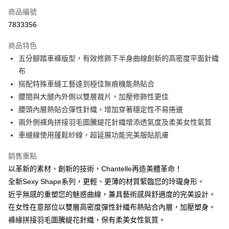
商品編號
信用卡分期付款
7833356
3 期 0 利率 每期
NT$1,693
21家銀行
商品特色
合作金庫商業銀行
第一商業銀行
超商取貨付款
五分腳踏車褲版型，有效修飾下半身曲線創新的高密度平面針織
華南商業銀行
彰化商業銀行
布
LINE Pay
上海商業儲蓄銀行
台北富邦商業銀行
國泰世華商業銀行
兆豐國際商業銀行
搭配特殊車縫工藝達到極佳無痕機能熱貼合
街口支付
臺灣中小企業銀行
台中商業銀行
腰間與大腿內外側以雙層裁片，加壓修飾性更佳
匯豐（台灣）商業銀行
華泰商業銀行
腰頭內層熱貼合彈性針織，增加穿著穩定性不易捲邊
悠遊付
聯邦商業銀行
遠東國際商業銀行
兩外側褲角拼接羽毛圖騰緹花針織增添透氣度及柔美女性氣質
元大商業銀行
永豐商業銀行
大哥付你分期
車縫線使用蓬鬆紗線，超延展功能完美服貼肌膚
玉山商業銀行
星展（台灣）商業銀行
相關說明
台新國際商業銀行
中國信託商業銀行
【大哥付你分期使用說明】
銷售重點
台灣樂天信用卡公司
AFTEE先享後付
1.本服務由台灣大哥大提供，台灣大哥大用戶可立即使用無須另外申請。
以革新的素材、創新的技術，Chantelle再造美體革命！
2.付款方式選擇「大哥付你分期」，訂單成立後會自動跳轉到大哥付的交易
相關說明
全新Sexy Shape系列，更輕、更薄的材質緊臨您的玲瓏身形。
流程，驗證手機門號後，選擇欲分期的期數、繳款截止日，確認付款後即完
【關於「AFTEE先享後付」】
成交易。
近乎無感的重塑您的魅惑曲線，兼具藝術感與舒適度的完美設計。
AFTEE先享後付是「在收到商品之後才付款」的支付方式。 讓您購物簡單
運送方式
3.實際核准額度、可分期數及費用金額請依後續交易確認頁面所載為準。
便利好安心！
在女性在意部位以雙層高密度彈性針織布熱貼合內層，加壓塑身。
4.訂單成立30分鐘內，如未前往確認交易或遇審核未通過，訂單將自動取
１．簡單：不需註冊會員、不需綁卡、不需儲值。
全家取貨付款
消。如遇「轉專審核」未通過狀況，表示未達大哥付你分期系統評分，恕無
褲緣拼接羽毛圖騰緹花針織，保有柔美女性氣質。
２．便利：只要手機號碼，簡訊認證，即可結帳。
法說明評估內容。