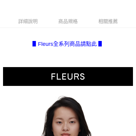
每筆NT$80，滿NT$2,500(含以上)免運費
３．安心：先確認商品／服務後，再付款。
【繳款方式說明】
1.分期款項不併入電信帳單，「大哥付你分期」於每月結算日後寄送繳費提
付款後全家取貨
【「AFTEE先享後付」結帳流程】
醒簡訊。
１．於結帳方式選擇「AFTEE先享後付」後，將跳轉至「AFTEE先享後付」
每筆NT$80，滿NT$2,500(含以上)免運費
2.透過簡訊連結打開帳單後，可選擇「超商條碼／台灣大直營門市／銀行轉
詳細說明
商品規格
相關推薦
結帳頁面，進行簡訊認證並確認金額後，即可完成結帳。
帳／街口支付／iPASS MONEY」等通路繳費。
２．訂單成立數日內，您將收到繳費通知簡訊。
7-11取貨付款
３．收到繳費通知簡訊後14天內，點擊此簡訊中的連結，可透過四大超商／
【注意事項】
每筆NT$80，滿NT$2,500(含以上)免運費
ATM／網路銀行／等多元方式進行付款，方視為交易完成。
1.本服務係由「台灣大哥大股份有限公司」（以下簡稱本公司）所提供，讓
▋Fleurs全系列商品請點此 ▋
※ 請注意：結帳手續完成當下不需立刻繳費，但若您需要取消訂單，請聯絡
用戶於交易時，得透過本服務購買商品或服務，並由商店將買賣／分期付款
付款後7-11取貨
購買商品的店家。未經商家同意取消之訂單仍視為有效，需透過AFTEE先享
買賣價金債權讓與本公司後，依約使用本公司帳單繳交帳款。
後付繳納相關費用。
每筆NT$80，滿NT$2,500(含以上)免運費
2.基於同意付款使用「大哥付你分期」之契約關係目的，商店將以您的個人
※ 交易是否成功請以「AFTEE先享後付 」之結帳頁面顯示為準，若有關於
資料（包含姓名、電話或地址）提供予台灣大哥大進項蒐集、處理及利用，
是否繳費成功／繳費後需取消欲退款等相關疑問，請聯繫「AFTEE先享後付
宅配.
由本公司與您本人進行分期帳單所需資料之確認、核對及更正。
客戶支援中心」
https://netprotections.freshdesk.com/support/home
3.完整用戶服務條款，請詳閱以下連結：
https://oppay.tw/userRule
每筆NT$80，滿NT$2,500(含以上)免運費
【注意事項】
１．透過由恩沛科技股份有限公司提供之「AFTEE先享後付」服務完成之交
宅配(不含釣魚台列嶼、東沙、南沙、虎井島、桶盤島、望安、七
易，需依本服務之必要範圍內提供個人資料，並將交易相關給付款項請求債
美、白沙、烈嶼、烏坵、蘭嶼)
權轉讓予恩沛科技股份有限公司。
每筆NT$200
２．關於個人資料處理事宜，請瀏覽以下網址：
https://aftee.tw/terms/#terms3
３．未成年的使用者請事先徵得法定代理人或監護人之同意方可使用
「AFTEE先享後付」，若未經同意申辦者引起之損失，本公司不負相關責
任。
４．使用「AFTEE先享後付」時，將依據個別帳號之用戶狀況，依本公司即