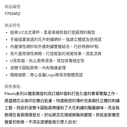
商品編號
信用卡分期付款
7703452
3 期 0 利率 每期
NT$1,693
21家銀行
商品特色
合作金庫商業銀行
第一商業銀行
超商取貨付款
經典1/2法式罩杯，垂直車縫剪裁打造圓潤的胸型
華南商業銀行
彰化商業銀行
手繪插畫美感的花卉刺繡網紗，強調立體感及透視感
LINE Pay
上海商業儲蓄銀行
台北富邦商業銀行
國泰世華商業銀行
兆豐國際商業銀行
內層彈性網紗和外層刺繡雙層結合，巧妙修飾BP點
街口支付
臺灣中小企業銀行
台中商業銀行
背片選用彈性網眼，打造輕盈的視覺效果，透氣涼爽
匯豐（台灣）商業銀行
華泰商業銀行
U背剪裁，防止肩帶滑落，增加穿著穩定性
悠遊付
聯邦商業銀行
遠東國際商業銀行
波爾卡圓點肩帶，內有親膚處理
元大商業銀行
永豐商業銀行
大哥付你分期
精緻細節：脊心金屬Logo牌增添整體質感
玉山商業銀行
星展（台灣）商業銀行
相關說明
台新國際商業銀行
中國信託商業銀行
【大哥付你分期使用說明】
銷售重點
台灣樂天信用卡公司
AFTEE先享後付
1.本服務由台灣大哥大提供，台灣大哥大用戶可立即使用無須另外申請。
Fleurs系列以獨家開發的高訂婚紗面料打造久違的奢華驚豔之作。
2.付款方式選擇「大哥付你分期」，訂單成立後會自動跳轉到大哥付的交易
相關說明
將盛開花朵烙印在嫩白肌膚，特選輕透的薄紗完美襯托立體的刺繡
流程，驗證手機門號後，選擇欲分期的期數、繳款截止日，確認付款後即完
【關於「AFTEE先享後付」】
成交易。
工藝。俏皮的波爾卡圓點肩帶緩和了大花刺繡的豔麗韻味，亮金裝
AFTEE先享後付是「在收到商品之後才付款」的支付方式。 讓您購物簡單
運送方式
3.實際核准額度、可分期數及費用金額請依後續交易確認頁面所載為準。
便利好安心！
飾環在香肩隱隱發光，好似將百花環繞酥胸與腰間，妳就是那備受
4.訂單成立30分鐘內，如未前往確認交易或遇審核未通過，訂單將自動取
１．簡單：不需註冊會員、不需綁卡、不需儲值。
全家取貨付款
消。如遇「轉專審核」未通過狀況，表示未達大哥付你分期系統評分，恕無
寵愛的新娘，不須言語便能吸引眾人目光!
２．便利：只要手機號碼，簡訊認證，即可結帳。
法說明評估內容。