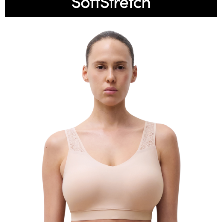
每筆NT$200
２．關於個人資料處理事宜，請瀏覽以下網址：
https://aftee.tw/terms/#terms3
３．未成年的使用者請事先徵得法定代理人或監護人之同意方可使用
「AFTEE先享後付」，若未經同意申辦者引起之損失，本公司不負相關責
任。
４．使用「AFTEE先享後付」時，將依據個別帳號之用戶狀況，依本公司即
時審查核予不同之上限額度；若仍有額度不足之情形，本公司將視審查結果
請求用戶進行身份認證。
５．嚴禁一人註冊多個帳號或使用他人資訊註冊。若發現惡意使用之情形，
恩沛科技股份有限公司將有權停止該用戶之使用額度並採取法律行動。