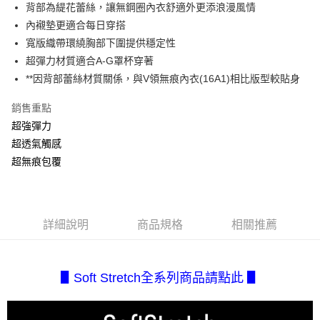
相關說明
背部為緹花蕾絲，讓無鋼圈內衣舒適外更添浪漫風情
流程，驗證手機門號後，選擇欲分期的期數、繳款截止日，確認付款後即完
【關於「AFTEE先享後付」】
成交易。
內襯墊更適合每日穿搭
AFTEE先享後付是「在收到商品之後才付款」的支付方式。 讓您購物簡單
運送方式
3.實際核准額度、可分期數及費用金額請依後續交易確認頁面所載為準。
便利好安心！
寬版織帶環繞胸部下圍提供穩定性
4.訂單成立30分鐘內，如未前往確認交易或遇審核未通過，訂單將自動取
１．簡單：不需註冊會員、不需綁卡、不需儲值。
全家取貨付款
超彈力材質適合A-G罩杯穿著
消。如遇「轉專審核」未通過狀況，表示未達大哥付你分期系統評分，恕無
２．便利：只要手機號碼，簡訊認證，即可結帳。
法說明評估內容。
每筆NT$80，滿NT$2,500(含以上)免運費
**因背部蕾絲材質關係，與V領無痕內衣(16A1)相比版型較貼身
３．安心：先確認商品／服務後，再付款。
【繳款方式說明】
1.分期款項不併入電信帳單，「大哥付你分期」於每月結算日後寄送繳費提
付款後全家取貨
【「AFTEE先享後付」結帳流程】
銷售重點
醒簡訊。
１．於結帳方式選擇「AFTEE先享後付」後，將跳轉至「AFTEE先享後付」
每筆NT$80，滿NT$2,500(含以上)免運費
超強彈力
2.透過簡訊連結打開帳單後，可選擇「超商條碼／台灣大直營門市／銀行轉
結帳頁面，進行簡訊認證並確認金額後，即可完成結帳。
帳／街口支付／iPASS MONEY」等通路繳費。
超透氣觸感
２．訂單成立數日內，您將收到繳費通知簡訊。
7-11取貨付款
３．收到繳費通知簡訊後14天內，點擊此簡訊中的連結，可透過四大超商／
超無痕包覆
【注意事項】
每筆NT$80，滿NT$2,500(含以上)免運費
ATM／網路銀行／等多元方式進行付款，方視為交易完成。
1.本服務係由「台灣大哥大股份有限公司」（以下簡稱本公司）所提供，讓
※ 請注意：結帳手續完成當下不需立刻繳費，但若您需要取消訂單，請聯絡
用戶於交易時，得透過本服務購買商品或服務，並由商店將買賣／分期付款
付款後7-11取貨
購買商品的店家。未經商家同意取消之訂單仍視為有效，需透過AFTEE先享
買賣價金債權讓與本公司後，依約使用本公司帳單繳交帳款。
後付繳納相關費用。
每筆NT$80，滿NT$2,500(含以上)免運費
2.基於同意付款使用「大哥付你分期」之契約關係目的，商店將以您的個人
※ 交易是否成功請以「AFTEE先享後付 」之結帳頁面顯示為準，若有關於
詳細說明
商品規格
相關推薦
資料（包含姓名、電話或地址）提供予台灣大哥大進項蒐集、處理及利用，
是否繳費成功／繳費後需取消欲退款等相關疑問，請聯繫「AFTEE先享後付
宅配.
由本公司與您本人進行分期帳單所需資料之確認、核對及更正。
客戶支援中心」
https://netprotections.freshdesk.com/support/home
3.完整用戶服務條款，請詳閱以下連結：
https://oppay.tw/userRule
每筆NT$80，滿NT$2,500(含以上)免運費
【注意事項】
▋Soft Stretch全系列商品請點此 ▋
１．透過由恩沛科技股份有限公司提供之「AFTEE先享後付」服務完成之交
宅配(不含釣魚台列嶼、東沙、南沙、虎井島、桶盤島、望安、七
易，需依本服務之必要範圍內提供個人資料，並將交易相關給付款項請求債
美、白沙、烈嶼、烏坵、蘭嶼)
權轉讓予恩沛科技股份有限公司。