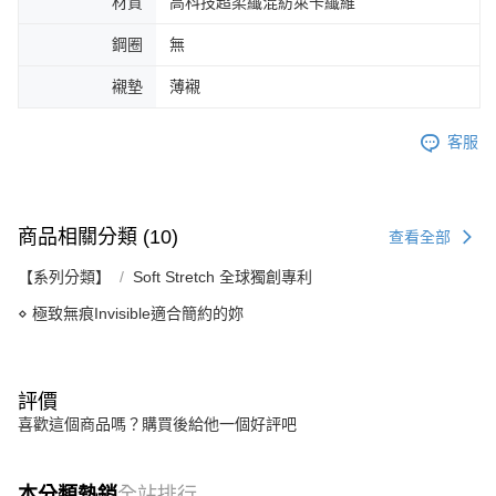
材質
高科技超柔纖混紡萊卡纖維
鋼圈
無
襯墊
薄襯
客服
商品相關分類 (10)
查看全部
【系列分類】
Soft Stretch 全球獨創專利
⋄ 極致無痕Invisible適合簡約的妳
評價
喜歡這個商品嗎？購買後給他一個好評吧
本分類熱銷
全站排行