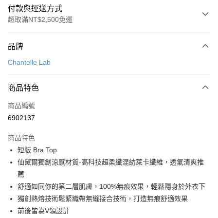
付款與運送方式
超取滿NT$2,500免運
付款方式
品牌
信用卡一次付款
Chantelle Lab
信用卡分期付款
3 期 0 利率 每期
NT$1,026
21家銀行
商品特色
合作金庫商業銀行
第一商業銀行
超商取貨付款
商品編號
華南商業銀行
彰化商業銀行
6902137
LINE Pay
上海商業儲蓄銀行
台北富邦商業銀行
國泰世華商業銀行
兆豐國際商業銀行
商品特色
街口支付
臺灣中小企業銀行
台中商業銀行
短版 Bra Top
匯豐（台灣）商業銀行
華泰商業銀行
悠遊付
仙黛爾獨創涼感材質-高科技超柔纖混紡萊卡纖維，透氣清爽推
聯邦商業銀行
遠東國際商業銀行
元大商業銀行
永豐商業銀行
薦
大哥付你分期
玉山商業銀行
星展（台灣）商業銀行
舒適如同你的第二層肌膚，100%無痕效果，輕鬆隱身於外衣下
相關說明
台新國際商業銀行
中國信託商業銀行
獨創熱熔技術鬆緊織帶無縫接合技術，打造無痕舒適效果
【大哥付你分期使用說明】
台灣樂天信用卡公司
AFTEE先享後付
1.本服務由台灣大哥大提供，台灣大哥大用戶可立即使用無須另外申請。
前後皆為V領設計
2.付款方式選擇「大哥付你分期」，訂單成立後會自動跳轉到大哥付的交易