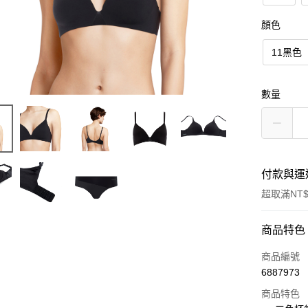
顏色
11黑色
數量
付款與運
超取滿NT$
付款方式
商品特色
信用卡一
商品編號
6887973
信用卡分
商品特色
3 期 