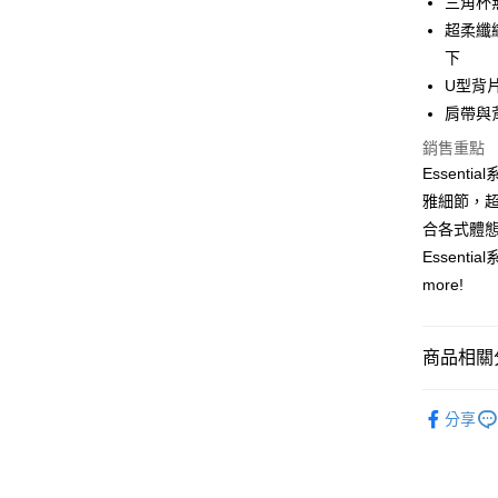
三角杯
合作金
超柔纖
超商取貨
華南商
下
LINE Pay
上海商
U型背
國泰世
肩帶與
街口支付
臺灣中
匯豐（
銷售重點
悠遊付
聯邦商
Essen
元大商
大哥付你
雅細節，
玉山商
相關說明
合各式體態
台新國
【大哥付
Essent
台灣樂
AFTEE先
1.本服務
more!
2.付款方
相關說明
流程，驗
【關於「A
完成交易
AFTEE
3.實際核
便利好安
商品相關分
運送方式
4.訂單成
１．簡單
消。如遇
２．便利
全家取貨
【機能分
無法說明
３．安心
分享
【繳款方
每筆NT$8
【顏色分
1.分期款
【「AFT
醒簡訊。
付款後全
１．於結帳
⋄ 極致無痕
2.透過簡
付」結帳