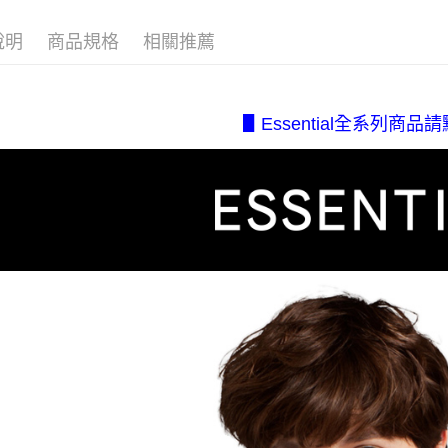
每筆NT$8
帳／街口支
❚ 新品推
２．訂單
３．收到繳
7-11取貨
說明
商品規格
相關推薦
【注意事
【系列分
／ATM／
1.本服務
每筆NT$8
※ 請注意
▹零失誤穿搭 
用戶於交
絡購買商品
款買賣價
先享後付
付款後7-1
【所有內
2.基於同
※ 交易是
▋Essential全系列商品
每筆NT$8
資料（包
是否繳費成
▹入門百搭專區
用，由本
付客戶支
宅配.
3.完整用
▹法式經典 C
【注意事
每筆NT$8
１．透過由
交易，需
宅配(不
求債權轉
美、白沙、
２．關於
https://aft
每筆NT$2
３．未成
「AFTE
任。
４．使用「
即時審查
結果請求
５．嚴禁
形，恩沛
動。