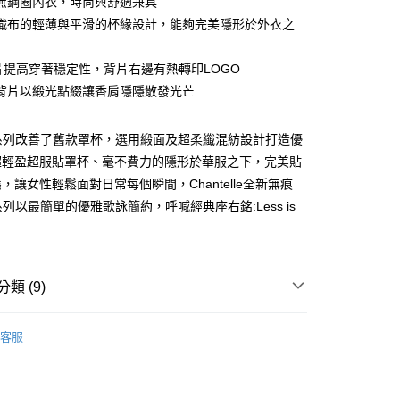
無鋼圈內衣，時尚與舒適兼具
庫商業銀行
第一商業銀行
織布的輕薄與平滑的杯緣設計，能夠完美隱形於外衣之
付款
業銀行
彰化商業銀行
業儲蓄銀行
台北富邦商業銀行
片提高穿著穩定性，背片右邊有熱轉印LOGO
華商業銀行
兆豐國際商業銀行
背片以緞光點綴讓香肩隱隱散發光芒
小企業銀行
台中商業銀行
台灣）商業銀行
華泰商業銀行
業銀行
遠東國際商業銀行
tial系列改善了舊款罩杯，選用緞面及超柔纖混紡設計打造優
業銀行
永豐商業銀行
分期
超輕盈超服貼罩杯、毫不費力的隱形於華服之下，完美貼
業銀行
星展（台灣）商業銀行
，讓女性輕鬆面對日常每個瞬間，Chantelle全新無痕
際商業銀行
中國信託商業銀行
你分期使用說明】
ial系列以最簡單的優雅歌詠簡約，呼喊經典座右銘:Less is
天信用卡公司
享後付
由台灣大哥大提供，台灣大哥大用戶可立即使用無須另外申請。
式選擇「大哥付你分期」，訂單成立後會自動跳轉到大哥付的交易
證手機門號後，選擇欲分期的期數、繳款截止日，確認付款後即
FTEE先享後付」】
。
先享後付是「在收到商品之後才付款」的支付方式。 讓您購物簡單
准額度、可分期數及費用金額請依後續交易確認頁面所載為準。
心！
類 (9)
立30分鐘內，如未前往確認交易或遇審核未通過，訂單將自動取
：不需註冊會員、不需綁卡、不需儲值。
「轉專審核」未通過狀況，表示未達大哥付你分期系統評分，恕
：只要手機號碼，簡訊認證，即可結帳。
付款
類】
無鋼圈/Bralette/Bra Top
評估內容。
：先確認商品／服務後，再付款。
客服
式說明】
0，滿NT$2,500(含以上)免運費
類】
黑色系
項不併入電信帳單，「大哥付你分期」於每月結算日後寄送繳費提
EE先享後付」結帳流程】
家取貨
方式選擇「AFTEE先享後付」後，將跳轉至「AFTEE先享後
Invisible適合簡約的妳
訊連結打開帳單後，可選擇「超商條碼／台灣大直營門市／銀行轉
頁面，進行簡訊認證並確認金額後，即可完成結帳。