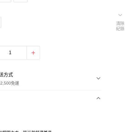
清除
紀錄
送方式
2,500免運
次付款
期付款
0 利率 每期
NT$1,193
21家銀行