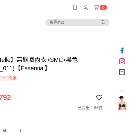
0
ntelle】無鋼圈內衣>SML>黑色
_011)【Essential】
2,500免運
792
已賣出：66件
M
L