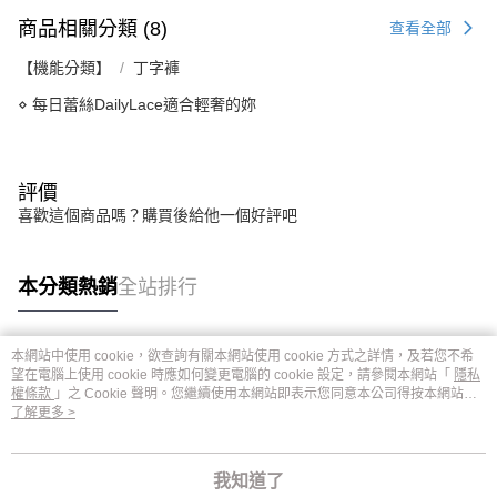
商品相關分類 (8)
查看全部
【機能分類】
丁字褲
⋄ 每日蕾絲DailyLace適合輕奢的妳
評價
喜歡這個商品嗎？購買後給他一個好評吧
本分類熱銷
全站排行
本網站中使用 cookie，欲查詢有關本網站使用 cookie 方式之詳情，及若您不希
熱門標籤
望在電腦上使用 cookie 時應如何變更電腦的 cookie 設定，請參閱本網站「
隱私
權條款
」之 Cookie 聲明。您繼續使用本網站即表示您同意本公司得按本網站使
用條款之 Cookie 聲明使用 cookie。
了解更多 >
我知道了