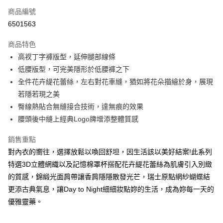
商品編號
信用卡分期付款
6501563
3 期 0 利率 每期
NT$693
21家銀行
商品特色
合作金庫商業銀行
第一商業銀行
超商取貨付款
高衩丁字褲版型，延伸腿部線條
華南商業銀行
彰化商業銀行
低腰版型，可完美隱形於低腰褲之下
LINE Pay
上海商業儲蓄銀行
台北富邦商業銀行
國泰世華商業銀行
兆豐國際商業銀行
全件花卉緹花蕾絲，左右對花車縫，猶如將花朵描繪於身，展現
街口支付
臺灣中小企業銀行
台中商業銀行
若隱若現之美
匯豐（台灣）商業銀行
華泰商業銀行
臀線熱貼合無縫接合技術，達無痕的效果
悠遊付
聯邦商業銀行
遠東國際商業銀行
腰頭後中縫上經典Logo牌增添整體質感
元大商業銀行
永豐商業銀行
大哥付你分期
玉山商業銀行
星展（台灣）商業銀行
相關說明
銷售重點
台新國際商業銀行
中國信託商業銀行
【大哥付你分期使用說明】
對內衣的嚮往，選擇放鬆以喚回舒坦，因生活該以美好結案!此系列
台灣樂天信用卡公司
AFTEE先享後付
1.本服務由台灣大哥大提供，台灣大哥大用戶可立即使用無須另外申請。
特選3D立體網織以及記憶棉罩杯搭配花卉緹花蕾絲為肌膚引入別緻
2.付款方式選擇「大哥付你分期」，訂單成立後會自動跳轉到大哥付的交易
相關說明
的質感，錦緞光面肩帶讓香肩隱隱散發光芒，瑞士原點網紗蝴蝶結
流程，驗證手機門號後，選擇欲分期的期數、繳款截止日，確認付款後即完
【關於「AFTEE先享後付」】
成交易。
更添古典氣息，讓Day to Night細細妝點妳的生活，成為妳每一天的
AFTEE先享後付是「在收到商品之後才付款」的支付方式。 讓您購物簡單
運送方式
3.實際核准額度、可分期數及費用金額請依後續交易確認頁面所載為準。
便利好安心！
優雅靈藥。
4.訂單成立30分鐘內，如未前往確認交易或遇審核未通過，訂單將自動取
１．簡單：不需註冊會員、不需綁卡、不需儲值。
全家取貨付款
消。如遇「轉專審核」未通過狀況，表示未達大哥付你分期系統評分，恕無
２．便利：只要手機號碼，簡訊認證，即可結帳。
法說明評估內容。