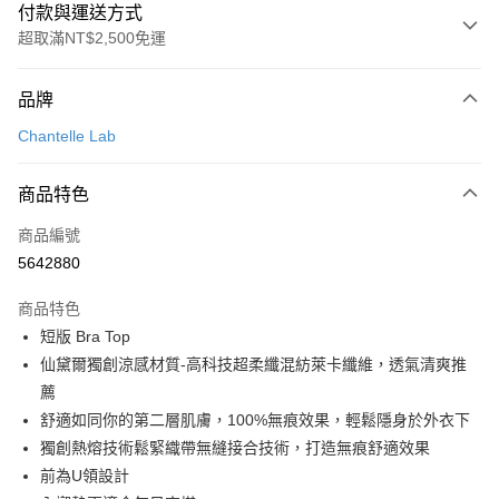
付款與運送方式
超取滿NT$2,500免運
付款方式
品牌
信用卡一次付款
Chantelle Lab
信用卡分期付款
3 期 0 利率 每期
NT$826
21家銀行
商品特色
合作金庫商業銀行
第一商業銀行
超商取貨付款
商品編號
華南商業銀行
彰化商業銀行
5642880
LINE Pay
上海商業儲蓄銀行
台北富邦商業銀行
國泰世華商業銀行
兆豐國際商業銀行
商品特色
街口支付
臺灣中小企業銀行
台中商業銀行
短版 Bra Top
匯豐（台灣）商業銀行
華泰商業銀行
悠遊付
仙黛爾獨創涼感材質-高科技超柔纖混紡萊卡纖維，透氣清爽推
聯邦商業銀行
遠東國際商業銀行
元大商業銀行
永豐商業銀行
薦
大哥付你分期
玉山商業銀行
星展（台灣）商業銀行
舒適如同你的第二層肌膚，100%無痕效果，輕鬆隱身於外衣下
相關說明
台新國際商業銀行
中國信託商業銀行
獨創熱熔技術鬆緊織帶無縫接合技術，打造無痕舒適效果
【大哥付你分期使用說明】
台灣樂天信用卡公司
AFTEE先享後付
1.本服務由台灣大哥大提供，台灣大哥大用戶可立即使用無須另外申請。
前為U領設計
2.付款方式選擇「大哥付你分期」，訂單成立後會自動跳轉到大哥付的交易
相關說明