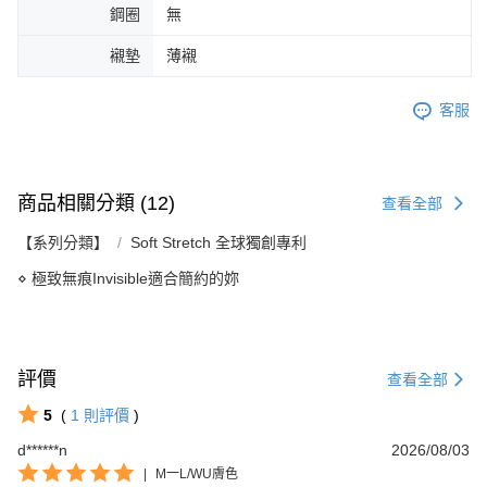
鋼圈
無
襯墊
薄襯
客服
商品相關分類 (12)
查看全部
【系列分類】
Soft Stretch 全球獨創專利
⋄ 極致無痕Invisible適合簡約的妳
評價
查看全部
5
(
1
則評價
)
d******n
2026/08/03
|
M一L/WU膚色