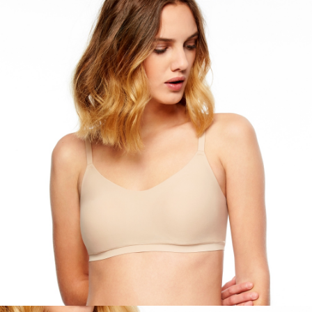
每筆NT$200
２．關於個人資料處理事宜，請瀏覽以下網址：
https://aftee.tw/terms/#terms3
３．未成年的使用者請事先徵得法定代理人或監護人之同意方可使用
「AFTEE先享後付」，若未經同意申辦者引起之損失，本公司不負相關責
任。
４．使用「AFTEE先享後付」時，將依據個別帳號之用戶狀況，依本公司即
時審查核予不同之上限額度；若仍有額度不足之情形，本公司將視審查結果
請求用戶進行身份認證。
５．嚴禁一人註冊多個帳號或使用他人資訊註冊。若發現惡意使用之情形，
恩沛科技股份有限公司將有權停止該用戶之使用額度並採取法律行動。