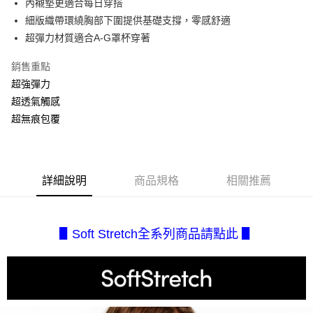
內襯墊更適合每日穿搭
流程，驗證手機門號後，選擇欲分期的期數、繳款截止日，確認付款後即完
【關於「AFTEE先享後付」】
成交易。
細版織帶環繞胸部下圍提供基礎支撐，零感舒適
AFTEE先享後付是「在收到商品之後才付款」的支付方式。 讓您購物簡單
運送方式
3.實際核准額度、可分期數及費用金額請依後續交易確認頁面所載為準。
便利好安心！
超彈力材質適合A-G罩杯穿著
4.訂單成立30分鐘內，如未前往確認交易或遇審核未通過，訂單將自動取
１．簡單：不需註冊會員、不需綁卡、不需儲值。
全家取貨付款
消。如遇「轉專審核」未通過狀況，表示未達大哥付你分期系統評分，恕無
２．便利：只要手機號碼，簡訊認證，即可結帳。
銷售重點
法說明評估內容。
每筆NT$80，滿NT$2,500(含以上)免運費
３．安心：先確認商品／服務後，再付款。
【繳款方式說明】
超強彈力
1.分期款項不併入電信帳單，「大哥付你分期」於每月結算日後寄送繳費提
付款後全家取貨
【「AFTEE先享後付」結帳流程】
超透氣觸感
醒簡訊。
１．於結帳方式選擇「AFTEE先享後付」後，將跳轉至「AFTEE先享後付」
每筆NT$80，滿NT$2,500(含以上)免運費
超無痕包覆
2.透過簡訊連結打開帳單後，可選擇「超商條碼／台灣大直營門市／銀行轉
結帳頁面，進行簡訊認證並確認金額後，即可完成結帳。
帳／街口支付／iPASS MONEY」等通路繳費。
２．訂單成立數日內，您將收到繳費通知簡訊。
7-11取貨付款
３．收到繳費通知簡訊後14天內，點擊此簡訊中的連結，可透過四大超商／
【注意事項】
每筆NT$80，滿NT$2,500(含以上)免運費
ATM／網路銀行／等多元方式進行付款，方視為交易完成。
1.本服務係由「台灣大哥大股份有限公司」（以下簡稱本公司）所提供，讓
※ 請注意：結帳手續完成當下不需立刻繳費，但若您需要取消訂單，請聯絡
詳細說明
商品規格
相關推薦
用戶於交易時，得透過本服務購買商品或服務，並由商店將買賣／分期付款
付款後7-11取貨
購買商品的店家。未經商家同意取消之訂單仍視為有效，需透過AFTEE先享
買賣價金債權讓與本公司後，依約使用本公司帳單繳交帳款。
後付繳納相關費用。
每筆NT$80，滿NT$2,500(含以上)免運費
2.基於同意付款使用「大哥付你分期」之契約關係目的，商店將以您的個人
※ 交易是否成功請以「AFTEE先享後付 」之結帳頁面顯示為準，若有關於
資料（包含姓名、電話或地址）提供予台灣大哥大進項蒐集、處理及利用，
是否繳費成功／繳費後需取消欲退款等相關疑問，請聯繫「AFTEE先享後付
▋Soft Stretch全系列商品請點此 ▋
宅配.
由本公司與您本人進行分期帳單所需資料之確認、核對及更正。
客戶支援中心」
https://netprotections.freshdesk.com/support/home
3.完整用戶服務條款，請詳閱以下連結：
https://oppay.tw/userRule
每筆NT$80，滿NT$2,500(含以上)免運費
【注意事項】
１．透過由恩沛科技股份有限公司提供之「AFTEE先享後付」服務完成之交
宅配(不含釣魚台列嶼、東沙、南沙、虎井島、桶盤島、望安、七
易，需依本服務之必要範圍內提供個人資料，並將交易相關給付款項請求債
美、白沙、烈嶼、烏坵、蘭嶼)
權轉讓予恩沛科技股份有限公司。