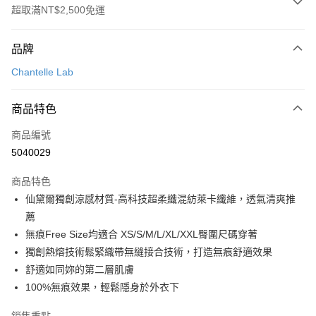
超取滿NT$2,500免運
付款方式
品牌
信用卡一次付款
Chantelle Lab
信用卡分期付款
3 期 0 利率 每期
NT$293
21家銀行
商品特色
合作金庫商業銀行
第一商業銀行
超商取貨付款
商品編號
華南商業銀行
彰化商業銀行
5040029
LINE Pay
上海商業儲蓄銀行
台北富邦商業銀行
國泰世華商業銀行
兆豐國際商業銀行
商品特色
街口支付
臺灣中小企業銀行
台中商業銀行
仙黛爾獨創涼感材質-高科技超柔纖混紡萊卡纖維，透氣清爽推
匯豐（台灣）商業銀行
華泰商業銀行
悠遊付
薦
聯邦商業銀行
遠東國際商業銀行
元大商業銀行
永豐商業銀行
無痕Free Size均適合 XS/S/M/L/XL/XXL臀圍尺碼穿著
大哥付你分期
玉山商業銀行
星展（台灣）商業銀行
獨創熱熔技術鬆緊織帶無縫接合技術，打造無痕舒適效果
相關說明
台新國際商業銀行
中國信託商業銀行
舒適如同妳的第二層肌膚
【大哥付你分期使用說明】
台灣樂天信用卡公司
AFTEE先享後付
1.本服務由台灣大哥大提供，台灣大哥大用戶可立即使用無須另外申請。
100%無痕效果，輕鬆隱身於外衣下
2.付款方式選擇「大哥付你分期」，訂單成立後會自動跳轉到大哥付的交易
相關說明
流程，驗證手機門號後，選擇欲分期的期數、繳款截止日，確認付款後即完
【關於「AFTEE先享後付」】