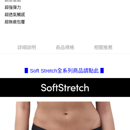
銷售重點
成交易。
AFTEE先享後付是「在收到商品之後才付款」的支付方式。 讓您購物簡單
運送方式
超強彈力
3.實際核准額度、可分期數及費用金額請依後續交易確認頁面所載為準。
便利好安心！
4.訂單成立30分鐘內，如未前往確認交易或遇審核未通過，訂單將自動取
超透氣觸感
１．簡單：不需註冊會員、不需綁卡、不需儲值。
全家取貨付款
消。如遇「轉專審核」未通過狀況，表示未達大哥付你分期系統評分，恕無
２．便利：只要手機號碼，簡訊認證，即可結帳。
超無痕包覆
法說明評估內容。
每筆NT$80，滿NT$2,500(含以上)免運費
３．安心：先確認商品／服務後，再付款。
【繳款方式說明】
1.分期款項不併入電信帳單，「大哥付你分期」於每月結算日後寄送繳費提
付款後全家取貨
【「AFTEE先享後付」結帳流程】
醒簡訊。
１．於結帳方式選擇「AFTEE先享後付」後，將跳轉至「AFTEE先享後付」
每筆NT$80，滿NT$2,500(含以上)免運費
2.透過簡訊連結打開帳單後，可選擇「超商條碼／台灣大直營門市／銀行轉
結帳頁面，進行簡訊認證並確認金額後，即可完成結帳。
詳細說明
商品規格
相關推薦
帳／街口支付／iPASS MONEY」等通路繳費。
２．訂單成立數日內，您將收到繳費通知簡訊。
7-11取貨付款
３．收到繳費通知簡訊後14天內，點擊此簡訊中的連結，可透過四大超商／
【注意事項】
每筆NT$80，滿NT$2,500(含以上)免運費
ATM／網路銀行／等多元方式進行付款，方視為交易完成。
1.本服務係由「台灣大哥大股份有限公司」（以下簡稱本公司）所提供，讓
※ 請注意：結帳手續完成當下不需立刻繳費，但若您需要取消訂單，請聯絡
用戶於交易時，得透過本服務購買商品或服務，並由商店將買賣／分期付款
▋Soft Stretch全系列商品請點此 ▋
付款後7-11取貨
購買商品的店家。未經商家同意取消之訂單仍視為有效，需透過AFTEE先享
買賣價金債權讓與本公司後，依約使用本公司帳單繳交帳款。
後付繳納相關費用。
每筆NT$80，滿NT$2,500(含以上)免運費
2.基於同意付款使用「大哥付你分期」之契約關係目的，商店將以您的個人
※ 交易是否成功請以「AFTEE先享後付 」之結帳頁面顯示為準，若有關於
資料（包含姓名、電話或地址）提供予台灣大哥大進項蒐集、處理及利用，
是否繳費成功／繳費後需取消欲退款等相關疑問，請聯繫「AFTEE先享後付
宅配.
由本公司與您本人進行分期帳單所需資料之確認、核對及更正。
客戶支援中心」
https://netprotections.freshdesk.com/support/home
3.完整用戶服務條款，請詳閱以下連結：
https://oppay.tw/userRule
每筆NT$80，滿NT$2,500(含以上)免運費
【注意事項】
１．透過由恩沛科技股份有限公司提供之「AFTEE先享後付」服務完成之交
宅配(不含釣魚台列嶼、東沙、南沙、虎井島、桶盤島、望安、七
易，需依本服務之必要範圍內提供個人資料，並將交易相關給付款項請求債
美、白沙、烈嶼、烏坵、蘭嶼)
權轉讓予恩沛科技股份有限公司。
每筆NT$200
２．關於個人資料處理事宜，請瀏覽以下網址：
https://aftee.tw/terms/#terms3