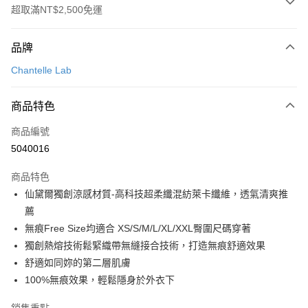
超取滿NT$2,500免運
付款方式
品牌
信用卡一次付款
Chantelle Lab
信用卡分期付款
3 期 0 利率 每期
NT$293
21家銀行
商品特色
合作金庫商業銀行
第一商業銀行
超商取貨付款
商品編號
華南商業銀行
彰化商業銀行
5040016
LINE Pay
上海商業儲蓄銀行
台北富邦商業銀行
國泰世華商業銀行
兆豐國際商業銀行
商品特色
街口支付
臺灣中小企業銀行
台中商業銀行
仙黛爾獨創涼感材質-高科技超柔纖混紡萊卡纖維，透氣清爽推
匯豐（台灣）商業銀行
華泰商業銀行
悠遊付
薦
聯邦商業銀行
遠東國際商業銀行
元大商業銀行
永豐商業銀行
無痕Free Size均適合 XS/S/M/L/XL/XXL臀圍尺碼穿著
大哥付你分期
玉山商業銀行
星展（台灣）商業銀行
獨創熱熔技術鬆緊織帶無縫接合技術，打造無痕舒適效果
相關說明
台新國際商業銀行
中國信託商業銀行
舒適如同妳的第二層肌膚
【大哥付你分期使用說明】
台灣樂天信用卡公司
AFTEE先享後付
1.本服務由台灣大哥大提供，台灣大哥大用戶可立即使用無須另外申請。
100%無痕效果，輕鬆隱身於外衣下
2.付款方式選擇「大哥付你分期」，訂單成立後會自動跳轉到大哥付的交易
相關說明
流程，驗證手機門號後，選擇欲分期的期數、繳款截止日，確認付款後即完
【關於「AFTEE先享後付」】