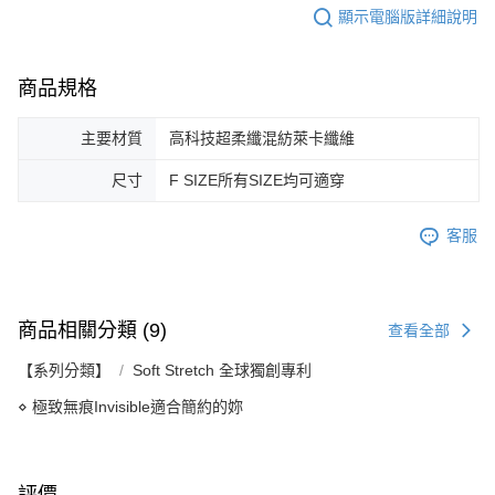
顯示電腦版詳細說明
商品規格
主要材質
高科技超柔纖混紡萊卡纖維
尺寸
F SIZE所有SIZE均可適穿
客服
商品相關分類 (9)
查看全部
【系列分類】
Soft Stretch 全球獨創專利
⋄ 極致無痕Invisible適合簡約的妳
評價