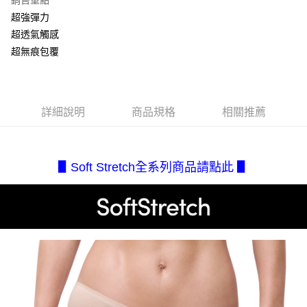
銷售重點
成交易。
AFTEE先享後付是「在收到商品之後才付款」的支付方式。 讓您購物簡單
運送方式
超強彈力
3.實際核准額度、可分期數及費用金額請依後續交易確認頁面所載為準。
便利好安心！
4.訂單成立30分鐘內，如未前往確認交易或遇審核未通過，訂單將自動取
超透氣觸感
１．簡單：不需註冊會員、不需綁卡、不需儲值。
全家取貨付款
消。如遇「轉專審核」未通過狀況，表示未達大哥付你分期系統評分，恕無
２．便利：只要手機號碼，簡訊認證，即可結帳。
超無痕包覆
法說明評估內容。
每筆NT$80，滿NT$2,500(含以上)免運費
３．安心：先確認商品／服務後，再付款。
【繳款方式說明】
1.分期款項不併入電信帳單，「大哥付你分期」於每月結算日後寄送繳費提
付款後全家取貨
【「AFTEE先享後付」結帳流程】
醒簡訊。
１．於結帳方式選擇「AFTEE先享後付」後，將跳轉至「AFTEE先享後付」
每筆NT$80，滿NT$2,500(含以上)免運費
2.透過簡訊連結打開帳單後，可選擇「超商條碼／台灣大直營門市／銀行轉
結帳頁面，進行簡訊認證並確認金額後，即可完成結帳。
詳細說明
商品規格
相關推薦
帳／街口支付／iPASS MONEY」等通路繳費。
２．訂單成立數日內，您將收到繳費通知簡訊。
7-11取貨付款
３．收到繳費通知簡訊後14天內，點擊此簡訊中的連結，可透過四大超商／
【注意事項】
每筆NT$80，滿NT$2,500(含以上)免運費
ATM／網路銀行／等多元方式進行付款，方視為交易完成。
1.本服務係由「台灣大哥大股份有限公司」（以下簡稱本公司）所提供，讓
※ 請注意：結帳手續完成當下不需立刻繳費，但若您需要取消訂單，請聯絡
用戶於交易時，得透過本服務購買商品或服務，並由商店將買賣／分期付款
▋Soft Stretch全系列商品請點此 ▋
付款後7-11取貨
購買商品的店家。未經商家同意取消之訂單仍視為有效，需透過AFTEE先享
買賣價金債權讓與本公司後，依約使用本公司帳單繳交帳款。
後付繳納相關費用。
每筆NT$80，滿NT$2,500(含以上)免運費
2.基於同意付款使用「大哥付你分期」之契約關係目的，商店將以您的個人
※ 交易是否成功請以「AFTEE先享後付 」之結帳頁面顯示為準，若有關於
資料（包含姓名、電話或地址）提供予台灣大哥大進項蒐集、處理及利用，
是否繳費成功／繳費後需取消欲退款等相關疑問，請聯繫「AFTEE先享後付
宅配.
由本公司與您本人進行分期帳單所需資料之確認、核對及更正。
客戶支援中心」
https://netprotections.freshdesk.com/support/home
3.完整用戶服務條款，請詳閱以下連結：
https://oppay.tw/userRule
每筆NT$80，滿NT$2,500(含以上)免運費
【注意事項】
１．透過由恩沛科技股份有限公司提供之「AFTEE先享後付」服務完成之交
宅配(不含釣魚台列嶼、東沙、南沙、虎井島、桶盤島、望安、七
易，需依本服務之必要範圍內提供個人資料，並將交易相關給付款項請求債
美、白沙、烈嶼、烏坵、蘭嶼)
權轉讓予恩沛科技股份有限公司。
每筆NT$200
２．關於個人資料處理事宜，請瀏覽以下網址：
https://aftee.tw/terms/#terms3