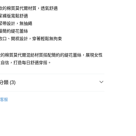
0 利率 每期
NT$430
21家銀行
軟的棉質莫代爾材質，透氣舒適
庫商業銀行
第一商業銀行
家褲版寬鬆舒適
付款
業銀行
彰化商業銀行
緊帶設計，無抽繩
業儲蓄銀行
台北富邦商業銀行
接簡約緹花蕾絲
華商業銀行
兆豐國際商業銀行
收口、開衩設計，穿著輕鬆無拘束
小企業銀行
台中商業銀行
台灣）商業銀行
華泰商業銀行
業銀行
遠東國際商業銀行
軟的棉質莫代爾混紡材質搭配簡約的緹花蕾絲，展現女性
業銀行
永豐商業銀行
分期
性自信，打造每日舒適穿搭。
業銀行
星展（台灣）商業銀行
際商業銀行
中國信託商業銀行
你分期使用說明】
天信用卡公司
享後付
由台灣大哥大提供，台灣大哥大用戶可立即使用無須另外申請。
類 (3)
式選擇「大哥付你分期」，訂單成立後會自動跳轉到大哥付的交易
證手機門號後，選擇欲分期的期數、繳款截止日，確認付款後即
FTEE先享後付」】
褲】
。
先享後付是「在收到商品之後才付款」的支付方式。 讓您購物簡單
客服
准額度、可分期數及費用金額請依後續交易確認頁面所載為準。
心！
類】
Passionata全系列商品
立30分鐘內，如未前往確認交易或遇審核未通過，訂單將自動取
：不需註冊會員、不需綁卡、不需儲值。
「轉專審核」未通過狀況，表示未達大哥付你分期系統評分，恕
assionata
：只要手機號碼，簡訊認證，即可結帳。
付款
評估內容。
：先確認商品／服務後，再付款。
式說明】
0，滿NT$2,500(含以上)免運費
項不併入電信帳單，「大哥付你分期」於每月結算日後寄送繳費提
EE先享後付」結帳流程】
家取貨
方式選擇「AFTEE先享後付」後，將跳轉至「AFTEE先享後