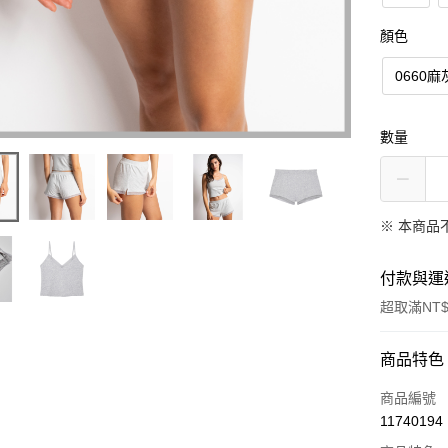
顏色
0660
數量
※ 本商品
付款與運
超取滿NT$
付款方式
商品特色
信用卡一
商品編號
11740194
信用卡分