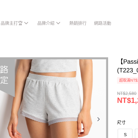
品牌主打🏆
品牌介紹
熱銷排行
網路活動
【Pas
(T223_
超取滿NT$
NT$2,580
NT$1,
尺寸
S