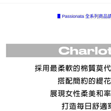
2.透過簡
付」結帳
每筆NT$8
帳／街口支
２．訂單
３．收到繳
7-11取貨
▋Passionata 全系列商品
【注意事
／ATM／
1.本服務
每筆NT$8
※ 請注意
用戶於交
絡購買商品
款買賣價
先享後付
付款後7-1
2.基於同
※ 交易是
每筆NT$8
資料（包
是否繳費成
用，由本
付客戶支
宅配.
3.完整用
【注意事
每筆NT$8
１．透過由
交易，需
宅配(不
求債權轉
美、白沙、
２．關於
https://aft
每筆NT$2
３．未成
「AFTE
任。
４．使用「
即時審查
結果請求
５．嚴禁