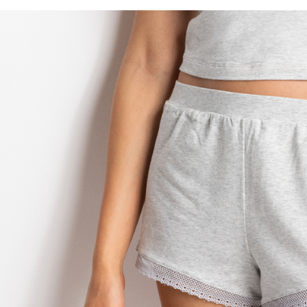
形，恩沛
動。