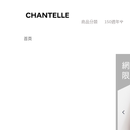
商品分類
150週年🌹
首頁