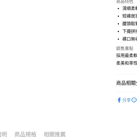
商品特色
3 期 
滑順柔
合作金
短褲居
超商取貨
華南商
腰頭鬆
LINE Pay
上海商
下擺拼
國泰世
褲口無
街口支付
臺灣中
匯豐（
銷售重點
悠遊付
聯邦商
採用最柔
元大商
大哥付你
柔美和率
玉山商
相關說明
台新國
【大哥付
台灣樂
AFTEE先
1.本服務
商品相關分
2.付款方
相關說明
流程，驗
【關於「A
【所有小
完成交易
AFTEE
分享
3.實際核
便利好安
【系列分
運送方式
4.訂單成
１．簡單
消。如遇
▹自信風尚 P
２．便利
全家取貨
無法說明
３．安心
【繳款方
每筆NT$8
1.分期款
【「AFT
說明
商品規格
相關推薦
醒簡訊。
付款後全
１．於結帳