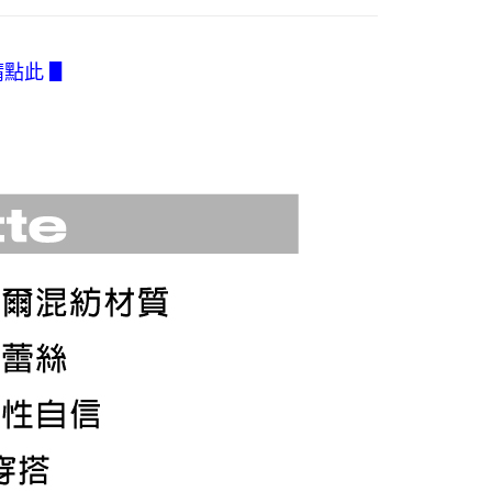
訊連結打開帳單後，可選擇「超商條碼／台灣大直營門市／銀行轉
頁面，進行簡訊認證並確認金額後，即可完成結帳。
0，滿NT$2,500(含以上)免運費
付／iPASS MONEY」等通路繳費。
成立數日內，您將收到繳費通知簡訊。
費通知簡訊後14天內，點擊此簡訊中的連結，可透過四大超商
付款
請點此 ▋
項】
網路銀行／等多元方式進行付款，方視為交易完成。
係由「台灣大哥大股份有限公司」（以下簡稱本公司）所提供，讓
0，滿NT$2,500(含以上)免運費
：結帳手續完成當下不需立刻繳費，但若您需要取消訂單，請聯
易時，得透過本服務購買商品或服務，並由商店將買賣／分期付
的店家。未經商家同意取消之訂單仍視為有效，需透過AFTEE
金債權讓與本公司後，依約使用本公司帳單繳交帳款。
繳納相關費用。
1取貨
意付款使用「大哥付你分期」之契約關係目的，商店將以您的個人
否成功請以「AFTEE先享後付 」之結帳頁面顯示為準，若有關於
0，滿NT$2,500(含以上)免運費
含姓名、電話或地址）提供予台灣大哥大進項蒐集、處理及利
功／繳費後需取消欲退款等相關疑問，請聯繫「AFTEE先享後
公司與您本人進行分期帳單所需資料之確認、核對及更正。
援中心」
https://netprotections.freshdesk.com/support/home
戶服務條款，請詳閱以下連結：
https://oppay.tw/userRule
項】
0，滿NT$2,500(含以上)免運費
恩沛科技股份有限公司提供之「AFTEE先享後付」服務完成之
依本服務之必要範圍內提供個人資料，並將交易相關給付款項請
含釣魚台列嶼、東沙、南沙、虎井島、桶盤島、望安、七
讓予恩沛科技股份有限公司。
烈嶼、烏坵、蘭嶼)
個人資料處理事宜，請瀏覽以下網址：
ee.tw/terms/#terms3
00
年的使用者請事先徵得法定代理人或監護人之同意方可使用
E先享後付」，若未經同意申辦者引起之損失，本公司不負相關責
AFTEE先享後付」時，將依據個別帳號之用戶狀況，依本公司
核予不同之上限額度；若仍有額度不足之情形，本公司將視審查
用戶進行身份認證。
一人註冊多個帳號或使用他人資訊註冊。若發現惡意使用之情