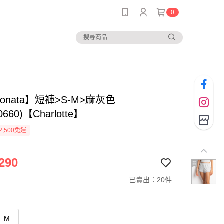
0
sionata】短褲>S-M>麻灰色
0660)【Charlotte】
2,500免運
290
已賣出：20件
M