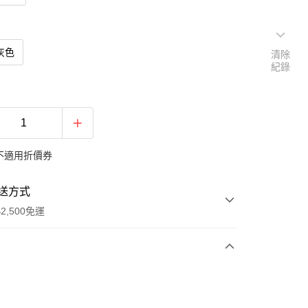
麻灰色
清除
紀錄
不適用折價券
送方式
2,500免運
次付款
期付款