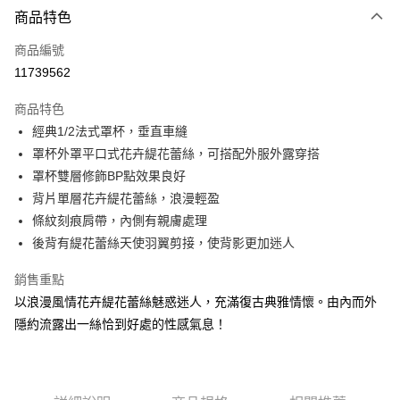
商品特色
信用卡一次付款
商品編號
信用卡分期付款
11739562
3 期 0 利率 每期
NT$466
21家銀行
商品特色
合作金庫商業銀行
第一商業銀行
超商取貨付款
經典1/2法式罩杯，垂直車縫
華南商業銀行
彰化商業銀行
罩杯外罩平口式花卉緹花蕾絲，可搭配外服外露穿搭
LINE Pay
上海商業儲蓄銀行
台北富邦商業銀行
國泰世華商業銀行
兆豐國際商業銀行
罩杯雙層修飾BP點效果良好
街口支付
臺灣中小企業銀行
台中商業銀行
背片單層花卉緹花蕾絲，浪漫輕盈
匯豐（台灣）商業銀行
華泰商業銀行
條紋刻痕肩帶，內側有親膚處理
悠遊付
聯邦商業銀行
遠東國際商業銀行
後背有緹花蕾絲天使羽翼剪接，使背影更加迷人
元大商業銀行
永豐商業銀行
大哥付你分期
玉山商業銀行
星展（台灣）商業銀行
相關說明
銷售重點
台新國際商業銀行
中國信託商業銀行
【大哥付你分期使用說明】
以浪漫風情花卉緹花蕾絲魅惑迷人，充滿復古典雅情懷。由內而外
台灣樂天信用卡公司
AFTEE先享後付
1.本服務由台灣大哥大提供，台灣大哥大用戶可立即使用無須另外申請。
隱約流露出一絲恰到好處的性感氣息！
2.付款方式選擇「大哥付你分期」，訂單成立後會自動跳轉到大哥付的交易
相關說明
流程，驗證手機門號後，選擇欲分期的期數、繳款截止日，確認付款後即完
【關於「AFTEE先享後付」】
成交易。
AFTEE先享後付是「在收到商品之後才付款」的支付方式。 讓您購物簡單
運送方式
3.實際核准額度、可分期數及費用金額請依後續交易確認頁面所載為準。
便利好安心！
4.訂單成立30分鐘內，如未前往確認交易或遇審核未通過，訂單將自動取