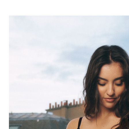
形，恩沛
動。