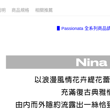
2.透過簡
付」結帳
每筆NT$8
帳／街口支
２．訂單
說明
商品規格
相關推薦
３．收到繳
7-11取貨
【注意事
／ATM／
1.本服務
每筆NT$8
※ 請注意
用戶於交
絡購買商品
▋Passionata 全系列商品
款買賣價
先享後付
付款後7-1
2.基於同
※ 交易是
每筆NT$8
資料（包
是否繳費成
用，由本
付客戶支
宅配.
3.完整用
【注意事
每筆NT$8
１．透過由
交易，需
宅配(不
求債權轉
美、白沙、
２．關於
https://aft
每筆NT$2
３．未成
「AFTE
任。
４．使用「
即時審查
結果請求
５．嚴禁