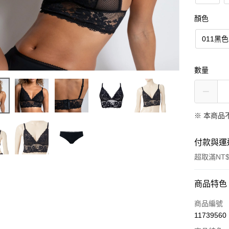
顏色
011黑色
數量
※ 本商品
付款與運
超取滿NT$
付款方式
商品特色
信用卡一
商品編號
11739560
信用卡分