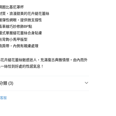
0 利率 每期
NT$466
21家銀行
鋼圈比基尼罩杯
庫商業銀行
第一商業銀行
材質，浪漫甜美的花卉緹花蕾絲
付款
業銀行
彰化商業銀行
層彈性網眼，提供微支撐性
業儲蓄銀行
台北富邦商業銀行
直車線巧妙修飾BP點
華商業銀行
兆豐國際商業銀行
幔式單層緹花蕾絲合身貼膚
小企業銀行
台中商業銀行
有背鉤小馬甲版型
台灣）商業銀行
華泰商業銀行
業銀行
遠東國際商業銀行
痕肩帶，內側有親膚處理
業銀行
永豐商業銀行
分期
業銀行
星展（台灣）商業銀行
情花卉緹花蕾絲魅惑迷人，充滿復古典雅情懷。由內而外
際商業銀行
中國信託商業銀行
你分期使用說明】
出一絲恰到好處的性感氣息！
天信用卡公司
享後付
由台灣大哥大提供，台灣大哥大用戶可立即使用無須另外申請。
式選擇「大哥付你分期」，訂單成立後會自動跳轉到大哥付的交易
證手機門號後，選擇欲分期的期數、繳款截止日，確認付款後即
FTEE先享後付」】
。
類 (3)
先享後付是「在收到商品之後才付款」的支付方式。 讓您購物簡單
准額度、可分期數及費用金額請依後續交易確認頁面所載為準。
心！
立30分鐘內，如未前往確認交易或遇審核未通過，訂單將自動取
：不需註冊會員、不需綁卡、不需儲值。
衣】
「轉專審核」未通過狀況，表示未達大哥付你分期系統評分，恕
：只要手機號碼，簡訊認證，即可結帳。
客服
付款
評估內容。
類】
Passionata全系列商品
：先確認商品／服務後，再付款。
式說明】
0，滿NT$2,500(含以上)免運費
assionata
項不併入電信帳單，「大哥付你分期」於每月結算日後寄送繳費提
EE先享後付」結帳流程】
家取貨
方式選擇「AFTEE先享後付」後，將跳轉至「AFTEE先享後