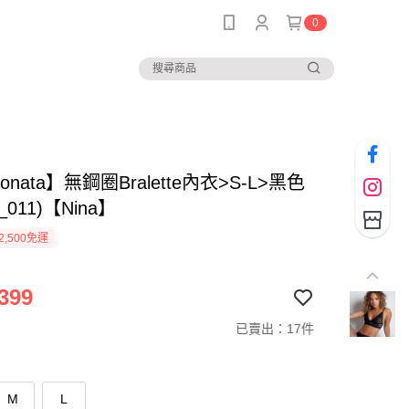
0
ionata】無鋼圈Bralette內衣>S-L>黑色
F_011)【Nina】
2,500免運
399
已賣出：17件
M
L