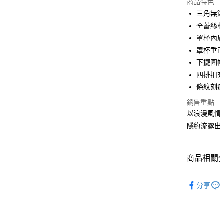
商品特色
3 期 
三角無
合作金
全蕾絲
超商取貨
華南商
罩杯內
LINE Pay
上海商
罩杯垂
國泰世
下擺圍
街口支付
臺灣中
四排扣
匯豐（
悠遊付
聯邦商
條紋刻
元大商
大哥付你
銷售重點
玉山商
相關說明
以浪漫風
台新國
【大哥付
隱約流露
台灣樂
AFTEE先
1.本服務
2.付款方
相關說明
流程，驗
【關於「A
完成交易
商品相關分
AFTEE
3.實際核
便利好安
運送方式
4.訂單成
１．簡單
【所有內
消。如遇
２．便利
分享
全家取貨
無法說明
【系列分
３．安心
【繳款方
每筆NT$8
▹自信風尚 P
1.分期款
【「AFT
醒簡訊。
付款後全
１．於結帳