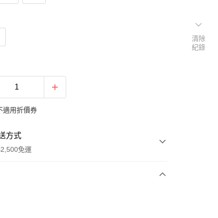
清除
紀錄
不適用折價券
送方式
2,500免運
次付款
期付款