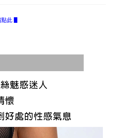
訊連結打開帳單後，可選擇「超商條碼／台灣大直營門市／銀行轉
頁面，進行簡訊認證並確認金額後，即可完成結帳。
0，滿NT$2,500(含以上)免運費
付／iPASS MONEY」等通路繳費。
成立數日內，您將收到繳費通知簡訊。
費通知簡訊後14天內，點擊此簡訊中的連結，可透過四大超商
付款
請點此 ▋
項】
網路銀行／等多元方式進行付款，方視為交易完成。
係由「台灣大哥大股份有限公司」（以下簡稱本公司）所提供，讓
0，滿NT$2,500(含以上)免運費
：結帳手續完成當下不需立刻繳費，但若您需要取消訂單，請聯
易時，得透過本服務購買商品或服務，並由商店將買賣／分期付
的店家。未經商家同意取消之訂單仍視為有效，需透過AFTEE
金債權讓與本公司後，依約使用本公司帳單繳交帳款。
繳納相關費用。
1取貨
意付款使用「大哥付你分期」之契約關係目的，商店將以您的個人
否成功請以「AFTEE先享後付 」之結帳頁面顯示為準，若有關於
0，滿NT$2,500(含以上)免運費
含姓名、電話或地址）提供予台灣大哥大進項蒐集、處理及利
功／繳費後需取消欲退款等相關疑問，請聯繫「AFTEE先享後
公司與您本人進行分期帳單所需資料之確認、核對及更正。
援中心」
https://netprotections.freshdesk.com/support/home
戶服務條款，請詳閱以下連結：
https://oppay.tw/userRule
項】
0，滿NT$2,500(含以上)免運費
恩沛科技股份有限公司提供之「AFTEE先享後付」服務完成之
依本服務之必要範圍內提供個人資料，並將交易相關給付款項請
含釣魚台列嶼、東沙、南沙、虎井島、桶盤島、望安、七
讓予恩沛科技股份有限公司。
烈嶼、烏坵、蘭嶼)
個人資料處理事宜，請瀏覽以下網址：
ee.tw/terms/#terms3
00
年的使用者請事先徵得法定代理人或監護人之同意方可使用
E先享後付」，若未經同意申辦者引起之損失，本公司不負相關責
AFTEE先享後付」時，將依據個別帳號之用戶狀況，依本公司
核予不同之上限額度；若仍有額度不足之情形，本公司將視審查
用戶進行身份認證。
一人註冊多個帳號或使用他人資訊註冊。若發現惡意使用之情