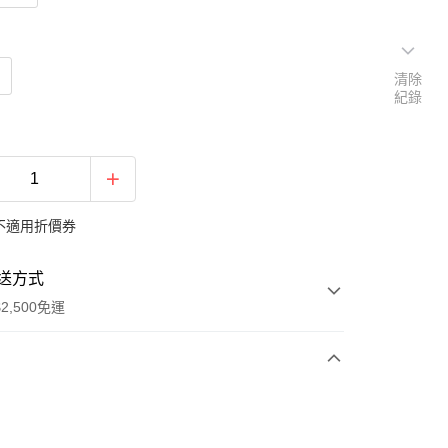
清除
紀錄
不適用折價券
送方式
2,500免運
次付款
期付款