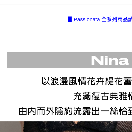
2.透過簡
付」結帳
每筆NT$8
帳／街口支
２．訂單
３．收到繳
7-11取貨
▋Passionata 全系列商品
【注意事
／ATM／
1.本服務
每筆NT$8
※ 請注意
用戶於交
絡購買商品
款買賣價
先享後付
付款後7-1
2.基於同
※ 交易是
每筆NT$8
資料（包
是否繳費成
用，由本
付客戶支
宅配.
3.完整用
【注意事
每筆NT$8
１．透過由
交易，需
宅配(不
求債權轉
美、白沙、
２．關於
https://aft
每筆NT$2
３．未成
「AFTE
任。
４．使用「
即時審查
結果請求
５．嚴禁