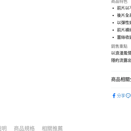
商品特色
3 期 
前片以
合作金
後片全
超商取貨
華南商
以彈性
LINE Pay
上海商
前片褲
國泰世
蕾絲收
街口支付
臺灣中
匯豐（
銷售重點
悠遊付
聯邦商
以浪漫風
元大商
大哥付你
隱約流露
玉山商
相關說明
台新國
【大哥付
台灣樂
AFTEE先
1.本服務
商品相關分
2.付款方
相關說明
流程，驗
【關於「A
【所有小
完成交易
AFTEE
分享
3.實際核
便利好安
【系列分
運送方式
4.訂單成
１．簡單
消。如遇
▹自信風尚 P
２．便利
全家取貨
無法說明
３．安心
【繳款方
每筆NT$8
1.分期款
【「AFT
說明
商品規格
相關推薦
醒簡訊。
付款後全
１．於結帳