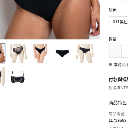
顏色
011黑色
數量
※ 本商品
付款與運
超取滿NT$
付款方式
商品特色
信用卡一
商品編號
11739559
信用卡分