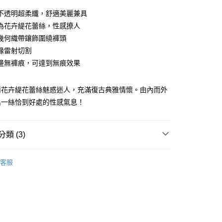
0 利率 每期
NT$133
21家銀行
不透明超柔纖，舒適美麗兼具
庫商業銀行
第一商業銀行
為花卉緹花蕾絲，性感撩人
付款
業銀行
彰化商業銀行
幾何織帶鑲飾圍繞褲頭
業儲蓄銀行
台北富邦商業銀行
緣雷射切割
華商業銀行
兆豐國際商業銀行
邊無褲痕，可達到無痕效果
小企業銀行
台中商業銀行
台灣）商業銀行
華泰商業銀行
業銀行
遠東國際商業銀行
情花卉緹花蕾絲魅惑迷人，充滿復古典雅情懷。由內而外
業銀行
永豐商業銀行
分期
出一絲恰到好處的性感氣息！
業銀行
星展（台灣）商業銀行
際商業銀行
中國信託商業銀行
你分期使用說明】
天信用卡公司
享後付
由台灣大哥大提供，台灣大哥大用戶可立即使用無須另外申請。
類 (3)
式選擇「大哥付你分期」，訂單成立後會自動跳轉到大哥付的交易
證手機門號後，選擇欲分期的期數、繳款截止日，確認付款後即
FTEE先享後付」】
褲】
。
先享後付是「在收到商品之後才付款」的支付方式。 讓您購物簡單
客服
准額度、可分期數及費用金額請依後續交易確認頁面所載為準。
心！
類】
Passionata全系列商品
立30分鐘內，如未前往確認交易或遇審核未通過，訂單將自動取
：不需註冊會員、不需綁卡、不需儲值。
「轉專審核」未通過狀況，表示未達大哥付你分期系統評分，恕
assionata
：只要手機號碼，簡訊認證，即可結帳。
付款
評估內容。
：先確認商品／服務後，再付款。
式說明】
0，滿NT$2,500(含以上)免運費
項不併入電信帳單，「大哥付你分期」於每月結算日後寄送繳費提
EE先享後付」結帳流程】
家取貨
方式選擇「AFTEE先享後付」後，將跳轉至「AFTEE先享後