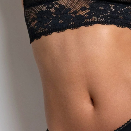
形，恩沛
動。