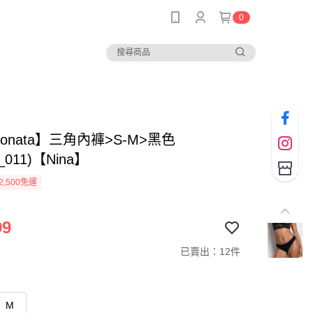
0
sionata】三角內褲>S-M>黑色
0_011)【Nina】
2,500免運
99
已賣出：12件
M