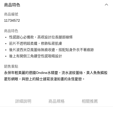
商品特色
信用卡一次付款
商品編號
信用卡分期付款
11734572
3 期 0 利率 每期
NT$133
21家銀行
商品特色
合作金庫商業銀行
第一商業銀行
超商取貨付款
性感甜心必備款，高衩設計拉長腿部線條
華南商業銀行
彰化商業銀行
前片不透明超柔纖，修飾私密肌膚
LINE Pay
上海商業儲蓄銀行
台北富邦商業銀行
國泰世華商業銀行
兆豐國際商業銀行
後片波西米亞風蕾絲無痕收邊，搭配貼身外衣不著痕跡
街口支付
臺灣中小企業銀行
台中商業銀行
後上有開倒三角鏤空性感吸睛設計
匯豐（台灣）商業銀行
華泰商業銀行
悠遊付
聯邦商業銀行
遠東國際商業銀行
銷售重點
元大商業銀行
永豐商業銀行
大哥付你分期
永保年輕美麗的德國Ondine水精靈，流水波紋蕾絲、美人魚魚鱗般
玉山商業銀行
星展（台灣）商業銀行
相關說明
菱形網眼，與戀上的騎士譜寫浪漫如畫的永恆愛戀。
台新國際商業銀行
中國信託商業銀行
【大哥付你分期使用說明】
台灣樂天信用卡公司
AFTEE先享後付
1.本服務由台灣大哥大提供，台灣大哥大用戶可立即使用無須另外申請。
2.付款方式選擇「大哥付你分期」，訂單成立後會自動跳轉到大哥付的交易
相關說明
流程，驗證手機門號後，選擇欲分期的期數、繳款截止日，確認付款後即完
【關於「AFTEE先享後付」】
詳細說明
商品規格
相關推薦
成交易。
AFTEE先享後付是「在收到商品之後才付款」的支付方式。 讓您購物簡單
運送方式
3.實際核准額度、可分期數及費用金額請依後續交易確認頁面所載為準。
便利好安心！
4.訂單成立30分鐘內，如未前往確認交易或遇審核未通過，訂單將自動取