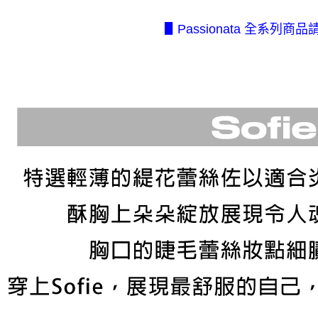
2.透過簡
付」結帳
每筆NT$8
帳／街口支
２．訂單
▋Passionata 全系列商品
３．收到繳
7-11取貨
【注意事
／ATM／
1.本服務
每筆NT$8
※ 請注意
用戶於交
絡購買商品
款買賣價
先享後付
付款後7-1
2.基於同
※ 交易是
每筆NT$8
資料（包
是否繳費成
用，由本
付客戶支
宅配.
3.完整用
【注意事
每筆NT$8
１．透過由
交易，需
宅配(不
求債權轉
美、白沙、
２．關於
https://aft
每筆NT$2
３．未成
「AFTE
任。
４．使用「
即時審查
結果請求
５．嚴禁