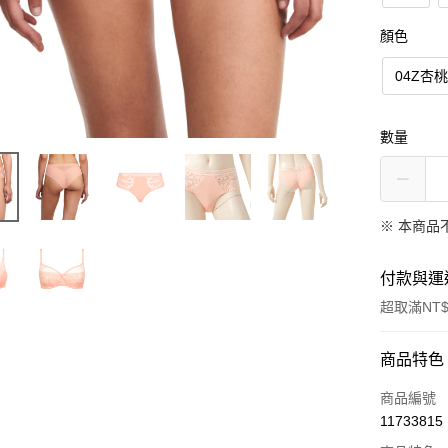
顏色
04Z杏
數量
※ 本商品
付款與運
超取滿NT$
付款方式
商品特色
信用卡一
商品編號
11733815
信用卡分