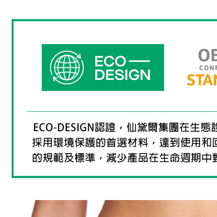
形，恩沛
動。