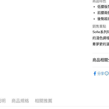
商品特色
3 期 
低腰版
合作金
前腰兩
超商取貨
華南商
後臀超
LINE Pay
上海商
銷售重點
國泰世
街口支付
Sofie
臺灣中
匯豐（
的淺色調
悠遊付
聯邦商
牽夢縈的
元大商
大哥付你
玉山商
相關說明
台新國
商品相關分
【大哥付
台灣樂
AFTEE先
1.本服務
2.付款方
相關說明
【所有小
流程，驗
分享
【關於「A
【系列分
完成交易
AFTEE
3.實際核
便利好安
運送方式
▹自信風尚 P
4.訂單成
１．簡單
消。如遇
２．便利
全家取貨
無法說明
３．安心
【繳款方
每筆NT$8
說明
商品規格
相關推薦
1.分期款
【「AFT
醒簡訊。
付款後全
１．於結帳