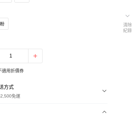
桃粉
清除
紀錄
不適用折價券
送方式
2,500免運
次付款
期付款