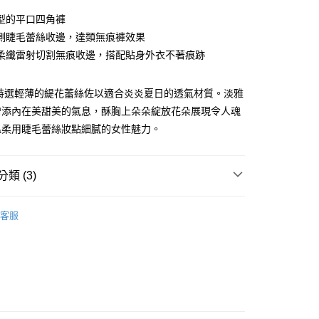
0 利率 每期
NT$133
21家銀行
型的平口四角褲
庫商業銀行
第一商業銀行
側睫毛蕾絲收邊，達類無痕褲效果
付款
業銀行
彰化商業銀行
柔纖雷射切割無痕收邊，搭配貼身外衣不著痕跡
業儲蓄銀行
台北富邦商業銀行
華商業銀行
兆豐國際商業銀行
系列特選輕薄的緹花蕾絲佐以適合炎炎夏日的透氣材質。淡雅
小企業銀行
台中商業銀行
台灣）商業銀行
華泰商業銀行
增添內在美甜美的氣息，酥胸上朵朵綻放花朵展現令人魂
業銀行
遠東國際商業銀行
溫柔用睫毛蕾絲妝點細膩的女性魅力。
業銀行
永豐商業銀行
分期
業銀行
星展（台灣）商業銀行
際商業銀行
中國信託商業銀行
類 (3)
你分期使用說明】
天信用卡公司
享後付
由台灣大哥大提供，台灣大哥大用戶可立即使用無須另外申請。
式選擇「大哥付你分期」，訂單成立後會自動跳轉到大哥付的交易
褲】
證手機門號後，選擇欲分期的期數、繳款截止日，確認付款後即
客服
FTEE先享後付」】
類】
。
Passionata全系列商品
先享後付是「在收到商品之後才付款」的支付方式。 讓您購物簡單
准額度、可分期數及費用金額請依後續交易確認頁面所載為準。
心！
assionata
立30分鐘內，如未前往確認交易或遇審核未通過，訂單將自動取
：不需註冊會員、不需綁卡、不需儲值。
「轉專審核」未通過狀況，表示未達大哥付你分期系統評分，恕
：只要手機號碼，簡訊認證，即可結帳。
付款
評估內容。
：先確認商品／服務後，再付款。
式說明】
0，滿NT$2,500(含以上)免運費
項不併入電信帳單，「大哥付你分期」於每月結算日後寄送繳費提
EE先享後付」結帳流程】
家取貨
方式選擇「AFTEE先享後付」後，將跳轉至「AFTEE先享後