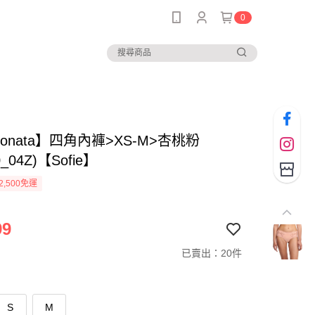
0
sionata】四角內褲>XS-M>杏桃粉
0_04Z)【Sofie】
2,500免運
99
已賣出：20件
S
M