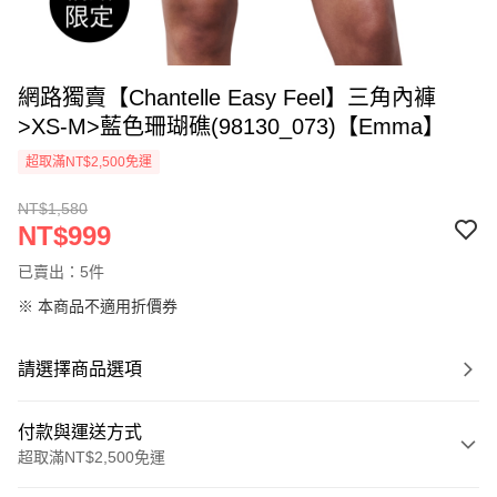
網路獨賣【Chantelle Easy Feel】三角內褲
>XS-M>藍色珊瑚礁(98130_073)【Emma】
超取滿NT$2,500免運
NT$1,580
NT$999
已賣出：5件
※ 本商品不適用折價券
請選擇商品選項
付款與運送方式
超取滿NT$2,500免運
付款方式