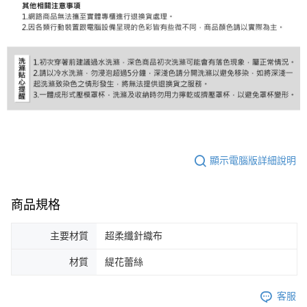
顯示電腦版詳細說明
商品規格
主要材質
超柔纖針織布
材質
緹花蕾絲
客服