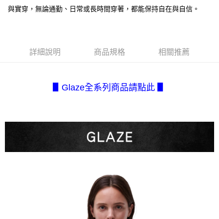
１．簡單：不需註冊會員、不需綁卡、不需儲值。
全家取貨付款
消。如遇「轉專審核」未通過狀況，表示未達大哥付你分期系統評分，恕無
與實穿，無論通勤、日常或長時間穿著，都能保持自在與自信。
２．便利：只要手機號碼，簡訊認證，即可結帳。
法說明評估內容。
每筆NT$80，滿NT$2,500(含以上)免運費
３．安心：先確認商品／服務後，再付款。
【繳款方式說明】
1.分期款項不併入電信帳單，「大哥付你分期」於每月結算日後寄送繳費提
付款後全家取貨
【「AFTEE先享後付」結帳流程】
醒簡訊。
１．於結帳方式選擇「AFTEE先享後付」後，將跳轉至「AFTEE先享後付」
每筆NT$80，滿NT$2,500(含以上)免運費
2.透過簡訊連結打開帳單後，可選擇「超商條碼／台灣大直營門市／銀行轉
詳細說明
商品規格
相關推薦
結帳頁面，進行簡訊認證並確認金額後，即可完成結帳。
帳／街口支付／iPASS MONEY」等通路繳費。
２．訂單成立數日內，您將收到繳費通知簡訊。
7-11取貨付款
３．收到繳費通知簡訊後14天內，點擊此簡訊中的連結，可透過四大超商／
【注意事項】
每筆NT$80，滿NT$2,500(含以上)免運費
ATM／網路銀行／等多元方式進行付款，方視為交易完成。
▋Glaze全系列商品請點此 ▋
1.本服務係由「台灣大哥大股份有限公司」（以下簡稱本公司）所提供，讓
※ 請注意：結帳手續完成當下不需立刻繳費，但若您需要取消訂單，請聯絡
用戶於交易時，得透過本服務購買商品或服務，並由商店將買賣／分期付款
付款後7-11取貨
購買商品的店家。未經商家同意取消之訂單仍視為有效，需透過AFTEE先享
買賣價金債權讓與本公司後，依約使用本公司帳單繳交帳款。
後付繳納相關費用。
每筆NT$80，滿NT$2,500(含以上)免運費
2.基於同意付款使用「大哥付你分期」之契約關係目的，商店將以您的個人
※ 交易是否成功請以「AFTEE先享後付 」之結帳頁面顯示為準，若有關於
資料（包含姓名、電話或地址）提供予台灣大哥大進項蒐集、處理及利用，
是否繳費成功／繳費後需取消欲退款等相關疑問，請聯繫「AFTEE先享後付
宅配.
由本公司與您本人進行分期帳單所需資料之確認、核對及更正。
客戶支援中心」
https://netprotections.freshdesk.com/support/home
3.完整用戶服務條款，請詳閱以下連結：
https://oppay.tw/userRule
每筆NT$80，滿NT$2,500(含以上)免運費
【注意事項】
１．透過由恩沛科技股份有限公司提供之「AFTEE先享後付」服務完成之交
宅配(不含釣魚台列嶼、東沙、南沙、虎井島、桶盤島、望安、七
易，需依本服務之必要範圍內提供個人資料，並將交易相關給付款項請求債
美、白沙、烈嶼、烏坵、蘭嶼)
權轉讓予恩沛科技股份有限公司。
每筆NT$200
２．關於個人資料處理事宜，請瀏覽以下網址：
https://aftee.tw/terms/#terms3
３．未成年的使用者請事先徵得法定代理人或監護人之同意方可使用
「AFTEE先享後付」，若未經同意申辦者引起之損失，本公司不負相關責