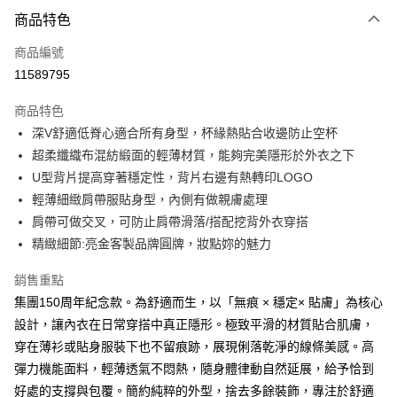
付款方式
商品特色
信用卡一次付款
商品編號
信用卡分期付款
11589795
3 期 0 利率 每期
NT$1,193
21家銀行
商品特色
合作金庫商業銀行
第一商業銀行
超商取貨付款
深V舒適低脊心適合所有身型，杯緣熱貼合收邊防止空杯
華南商業銀行
彰化商業銀行
超柔纖織布混紡緞面的輕薄材質，能夠完美隱形於外衣之下
LINE Pay
上海商業儲蓄銀行
台北富邦商業銀行
國泰世華商業銀行
兆豐國際商業銀行
U型背片提高穿著穩定性，背片右邊有熱轉印LOGO
街口支付
臺灣中小企業銀行
台中商業銀行
輕薄細緻肩帶服貼身型，內側有做親膚處理
匯豐（台灣）商業銀行
華泰商業銀行
肩帶可做交叉，可防止肩帶滑落/搭配挖背外衣穿搭
悠遊付
聯邦商業銀行
遠東國際商業銀行
精緻細節:亮金客製品牌圓牌，妝點妳的魅力
元大商業銀行
永豐商業銀行
大哥付你分期
玉山商業銀行
星展（台灣）商業銀行
相關說明
銷售重點
台新國際商業銀行
中國信託商業銀行
【大哥付你分期使用說明】
集團150周年紀念款。為舒適而生，以「無痕 × 穩定× 貼膚」為核心
台灣樂天信用卡公司
AFTEE先享後付
1.本服務由台灣大哥大提供，台灣大哥大用戶可立即使用無須另外申請。
設計，讓內衣在日常穿搭中真正隱形。極致平滑的材質貼合肌膚，
2.付款方式選擇「大哥付你分期」，訂單成立後會自動跳轉到大哥付的交易
相關說明
穿在薄衫或貼身服裝下也不留痕跡，展現俐落乾淨的線條美感。高
流程，驗證手機門號後，選擇欲分期的期數、繳款截止日，確認付款後即完
【關於「AFTEE先享後付」】
成交易。
彈力機能面料，輕薄透氣不悶熱，隨身體律動自然延展，給予恰到
AFTEE先享後付是「在收到商品之後才付款」的支付方式。 讓您購物簡單
運送方式
3.實際核准額度、可分期數及費用金額請依後續交易確認頁面所載為準。
便利好安心！
好處的支撐與包覆。簡約純粹的外型，捨去多餘裝飾，專注於舒適
4.訂單成立30分鐘內，如未前往確認交易或遇審核未通過，訂單將自動取