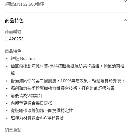
超取滿NT$2,500免運
付款方式
商品特色
信用卡一次付款
商品編號
信用卡分期付款
11426252
3 期 0 利率 每期
NT$826
21家銀行
商品特色
合作金庫商業銀行
第一商業銀行
超商取貨付款
短版 Bra Top
華南商業銀行
彰化商業銀行
仙黛爾獨創涼感材質-高科技超柔纖混紡萊卡纖維，透氣清爽推
LINE Pay
上海商業儲蓄銀行
台北富邦商業銀行
國泰世華商業銀行
兆豐國際商業銀行
薦
街口支付
臺灣中小企業銀行
台中商業銀行
舒適如同你的第二層肌膚，100%無痕效果，輕鬆隱身於外衣下
匯豐（台灣）商業銀行
華泰商業銀行
獨創熱熔技術鬆緊織帶無縫接合技術，打造無痕舒適效果
悠遊付
聯邦商業銀行
遠東國際商業銀行
前後皆為V領設計
元大商業銀行
永豐商業銀行
大哥付你分期
內襯墊更適合每日穿搭
玉山商業銀行
星展（台灣）商業銀行
相關說明
寬版織帶環繞胸部下圍提供穩定性
台新國際商業銀行
中國信託商業銀行
【大哥付你分期使用說明】
台灣樂天信用卡公司
超彈力材質適合A-G罩杯穿著
AFTEE先享後付
1.本服務由台灣大哥大提供，台灣大哥大用戶可立即使用無須另外申請。
2.付款方式選擇「大哥付你分期」，訂單成立後會自動跳轉到大哥付的交易
相關說明
銷售重點
流程，驗證手機門號後，選擇欲分期的期數、繳款截止日，確認付款後即完
【關於「AFTEE先享後付」】