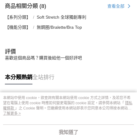
商品相關分類 (8)
查看全部
【系列分類】
Soft Stretch 全球獨創專利
【機能分類】
無鋼圈/Bralette/Bra Top
評價
喜歡這個商品嗎？購買後給他一個好評吧
本分類熱銷
全站排行
本網站中使用 cookie，欲查詢有關本網站使用 cookie 方式之詳情，及若您不希
熱門標籤
望在電腦上使用 cookie 時應如何變更電腦的 cookie 設定，請參閱本網站「
隱私
權條款
」之 Cookie 聲明。您繼續使用本網站即表示您同意本公司得按本網站使
用條款之 Cookie 聲明使用 cookie。
了解更多 >
我知道了