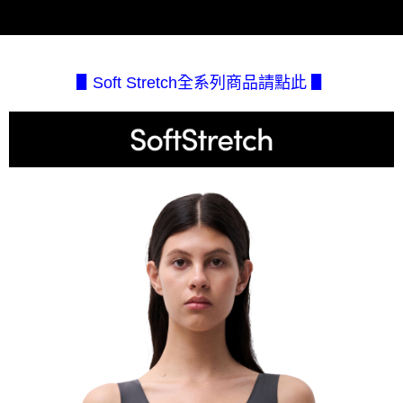
３．未成年的使用者請事先徵得法定代理人或監護人之同意方可使用
「AFTEE先享後付」，若未經同意申辦者引起之損失，本公司不負相關責
任。
４．使用「AFTEE先享後付」時，將依據個別帳號之用戶狀況，依本公司即
▋Soft Stretch全系列商品請點此 ▋
時審查核予不同之上限額度；若仍有額度不足之情形，本公司將視審查結果
請求用戶進行身份認證。
５．嚴禁一人註冊多個帳號或使用他人資訊註冊。若發現惡意使用之情形，
恩沛科技股份有限公司將有權停止該用戶之使用額度並採取法律行動。