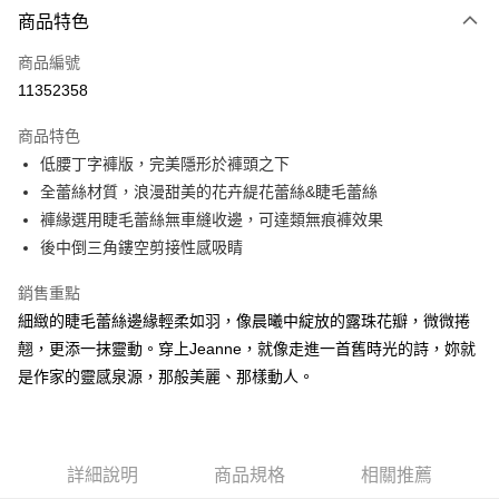
商品特色
信用卡一次付款
商品編號
信用卡分期付款
11352358
3 期 0 利率 每期
NT$199
21家銀行
商品特色
合作金庫商業銀行
第一商業銀行
超商取貨付款
低腰丁字褲版，完美隱形於褲頭之下
華南商業銀行
彰化商業銀行
全蕾絲材質，浪漫甜美的花卉緹花蕾絲&睫毛蕾絲
LINE Pay
上海商業儲蓄銀行
台北富邦商業銀行
國泰世華商業銀行
兆豐國際商業銀行
褲緣選用睫毛蕾絲無車縫收邊，可達類無痕褲效果
街口支付
臺灣中小企業銀行
台中商業銀行
後中倒三角鏤空剪接性感吸睛
匯豐（台灣）商業銀行
華泰商業銀行
悠遊付
聯邦商業銀行
遠東國際商業銀行
銷售重點
元大商業銀行
永豐商業銀行
大哥付你分期
細緻的睫毛蕾絲邊緣輕柔如羽，像晨曦中綻放的露珠花瓣，微微捲
玉山商業銀行
星展（台灣）商業銀行
相關說明
翹，更添一抹靈動。穿上Jeanne，就像走進一首舊時光的詩，妳就
台新國際商業銀行
中國信託商業銀行
【大哥付你分期使用說明】
是作家的靈感泉源，那般美麗、那樣動人。
台灣樂天信用卡公司
AFTEE先享後付
1.本服務由台灣大哥大提供，台灣大哥大用戶可立即使用無須另外申請。
2.付款方式選擇「大哥付你分期」，訂單成立後會自動跳轉到大哥付的交易
相關說明
流程，驗證手機門號後，選擇欲分期的期數、繳款截止日，確認付款後即完
【關於「AFTEE先享後付」】
成交易。
AFTEE先享後付是「在收到商品之後才付款」的支付方式。 讓您購物簡單
運送方式
3.實際核准額度、可分期數及費用金額請依後續交易確認頁面所載為準。
詳細說明
商品規格
相關推薦
便利好安心！
4.訂單成立30分鐘內，如未前往確認交易或遇審核未通過，訂單將自動取