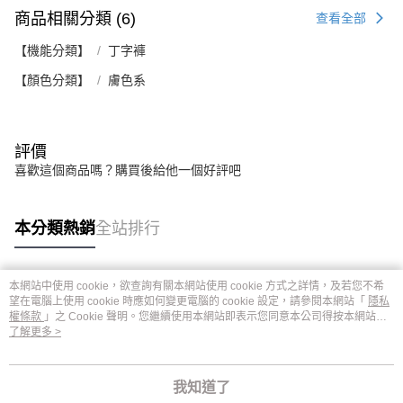
商品相關分類 (6)
查看全部
【機能分類】
丁字褲
【顏色分類】
膚色系
評價
喜歡這個商品嗎？購買後給他一個好評吧
本分類熱銷
全站排行
本網站中使用 cookie，欲查詢有關本網站使用 cookie 方式之詳情，及若您不希
熱門標籤
望在電腦上使用 cookie 時應如何變更電腦的 cookie 設定，請參閱本網站「
隱私
權條款
」之 Cookie 聲明。您繼續使用本網站即表示您同意本公司得按本網站使
用條款之 Cookie 聲明使用 cookie。
了解更多 >
我知道了