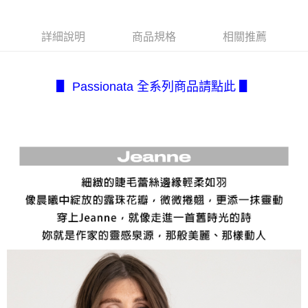
１．簡單：不需註冊會員、不需綁卡、不需儲值。
全家取貨付款
消。如遇「轉專審核」未通過狀況，表示未達大哥付你分期系統評分，恕無
２．便利：只要手機號碼，簡訊認證，即可結帳。
法說明評估內容。
每筆NT$80，滿NT$2,500(含以上)免運費
３．安心：先確認商品／服務後，再付款。
【繳款方式說明】
詳細說明
商品規格
相關推薦
1.分期款項不併入電信帳單，「大哥付你分期」於每月結算日後寄送繳費提
付款後全家取貨
【「AFTEE先享後付」結帳流程】
醒簡訊。
１．於結帳方式選擇「AFTEE先享後付」後，將跳轉至「AFTEE先享後付」
每筆NT$80，滿NT$2,500(含以上)免運費
2.透過簡訊連結打開帳單後，可選擇「超商條碼／台灣大直營門市／銀行轉
結帳頁面，進行簡訊認證並確認金額後，即可完成結帳。
帳／街口支付／iPASS MONEY」等通路繳費。
▋ Passionata 全系列商品請點此 ▋
２．訂單成立數日內，您將收到繳費通知簡訊。
7-11取貨付款
３．收到繳費通知簡訊後14天內，點擊此簡訊中的連結，可透過四大超商／
【注意事項】
每筆NT$80，滿NT$2,500(含以上)免運費
ATM／網路銀行／等多元方式進行付款，方視為交易完成。
1.本服務係由「台灣大哥大股份有限公司」（以下簡稱本公司）所提供，讓
※ 請注意：結帳手續完成當下不需立刻繳費，但若您需要取消訂單，請聯絡
用戶於交易時，得透過本服務購買商品或服務，並由商店將買賣／分期付款
付款後7-11取貨
購買商品的店家。未經商家同意取消之訂單仍視為有效，需透過AFTEE先享
買賣價金債權讓與本公司後，依約使用本公司帳單繳交帳款。
後付繳納相關費用。
每筆NT$80，滿NT$2,500(含以上)免運費
2.基於同意付款使用「大哥付你分期」之契約關係目的，商店將以您的個人
※ 交易是否成功請以「AFTEE先享後付 」之結帳頁面顯示為準，若有關於
資料（包含姓名、電話或地址）提供予台灣大哥大進項蒐集、處理及利用，
是否繳費成功／繳費後需取消欲退款等相關疑問，請聯繫「AFTEE先享後付
宅配.
由本公司與您本人進行分期帳單所需資料之確認、核對及更正。
客戶支援中心」
https://netprotections.freshdesk.com/support/home
3.完整用戶服務條款，請詳閱以下連結：
https://oppay.tw/userRule
每筆NT$80，滿NT$2,500(含以上)免運費
【注意事項】
１．透過由恩沛科技股份有限公司提供之「AFTEE先享後付」服務完成之交
宅配(不含釣魚台列嶼、東沙、南沙、虎井島、桶盤島、望安、七
易，需依本服務之必要範圍內提供個人資料，並將交易相關給付款項請求債
美、白沙、烈嶼、烏坵、蘭嶼)
權轉讓予恩沛科技股份有限公司。
每筆NT$200
２．關於個人資料處理事宜，請瀏覽以下網址：
https://aftee.tw/terms/#terms3
３．未成年的使用者請事先徵得法定代理人或監護人之同意方可使用
「AFTEE先享後付」，若未經同意申辦者引起之損失，本公司不負相關責