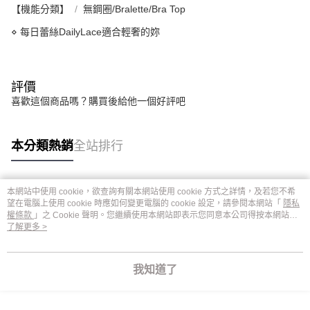
【機能分類】
無鋼圈/Bralette/Bra Top
⋄ 每日蕾絲DailyLace適合輕奢的妳
評價
喜歡這個商品嗎？購買後給他一個好評吧
本分類熱銷
全站排行
本網站中使用 cookie，欲查詢有關本網站使用 cookie 方式之詳情，及若您不希
熱門標籤
望在電腦上使用 cookie 時應如何變更電腦的 cookie 設定，請參閱本網站「
隱私
權條款
」之 Cookie 聲明。您繼續使用本網站即表示您同意本公司得按本網站使
用條款之 Cookie 聲明使用 cookie。
了解更多 >
我知道了