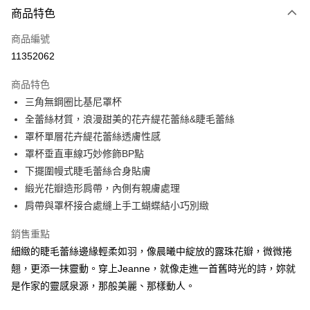
商品特色
信用卡一次付款
商品編號
信用卡分期付款
11352062
3 期 0 利率 每期
NT$533
21家銀行
商品特色
合作金庫商業銀行
第一商業銀行
超商取貨付款
三角無鋼圈比基尼罩杯
華南商業銀行
彰化商業銀行
全蕾絲材質，浪漫甜美的花卉緹花蕾絲&睫毛蕾絲
LINE Pay
上海商業儲蓄銀行
台北富邦商業銀行
國泰世華商業銀行
兆豐國際商業銀行
罩杯單層花卉緹花蕾絲透膚性感
街口支付
臺灣中小企業銀行
台中商業銀行
罩杯垂直車線巧妙修飾BP點
匯豐（台灣）商業銀行
華泰商業銀行
下擺圍幔式睫毛蕾絲合身貼膚
悠遊付
聯邦商業銀行
遠東國際商業銀行
緞光花瓣造形肩帶，內側有親膚處理
元大商業銀行
永豐商業銀行
大哥付你分期
肩帶與罩杯接合處縫上手工蝴蝶結小巧別緻
玉山商業銀行
星展（台灣）商業銀行
相關說明
台新國際商業銀行
中國信託商業銀行
【大哥付你分期使用說明】
銷售重點
台灣樂天信用卡公司
AFTEE先享後付
1.本服務由台灣大哥大提供，台灣大哥大用戶可立即使用無須另外申請。
細緻的睫毛蕾絲邊緣輕柔如羽，像晨曦中綻放的露珠花瓣，微微捲
2.付款方式選擇「大哥付你分期」，訂單成立後會自動跳轉到大哥付的交易
相關說明
翹，更添一抹靈動。穿上Jeanne，就像走進一首舊時光的詩，妳就
流程，驗證手機門號後，選擇欲分期的期數、繳款截止日，確認付款後即完
【關於「AFTEE先享後付」】
成交易。
是作家的靈感泉源，那般美麗、那樣動人。
AFTEE先享後付是「在收到商品之後才付款」的支付方式。 讓您購物簡單
運送方式
3.實際核准額度、可分期數及費用金額請依後續交易確認頁面所載為準。
便利好安心！
4.訂單成立30分鐘內，如未前往確認交易或遇審核未通過，訂單將自動取