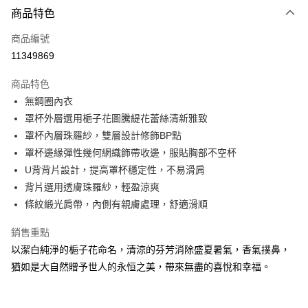
商品特色
信用卡一次付款
商品編號
信用卡分期付款
11349869
3 期 0 利率 每期
NT$533
21家銀行
商品特色
合作金庫商業銀行
第一商業銀行
超商取貨付款
無鋼圈內衣
華南商業銀行
彰化商業銀行
罩杯外層選用梔子花圖騰緹花蕾絲清新雅致
LINE Pay
上海商業儲蓄銀行
台北富邦商業銀行
國泰世華商業銀行
兆豐國際商業銀行
罩杯內層珠羅紗，雙層設計修飾BP點
街口支付
臺灣中小企業銀行
台中商業銀行
罩杯邊緣彈性幾何網織飾帶收邊，服貼胸部不空杯
匯豐（台灣）商業銀行
華泰商業銀行
U背背片設計，提高罩杯穩定性，不易滑肩
悠遊付
聯邦商業銀行
遠東國際商業銀行
背片選用透膚珠羅紗，輕盈涼爽
元大商業銀行
永豐商業銀行
大哥付你分期
條紋緞光肩帶，內側有親膚處理，舒適滑順
玉山商業銀行
星展（台灣）商業銀行
相關說明
台新國際商業銀行
中國信託商業銀行
【大哥付你分期使用說明】
銷售重點
台灣樂天信用卡公司
AFTEE先享後付
1.本服務由台灣大哥大提供，台灣大哥大用戶可立即使用無須另外申請。
以潔白純淨的梔子花命名，清涼的芬芳消除盛夏暑氣，香氣撲鼻，
2.付款方式選擇「大哥付你分期」，訂單成立後會自動跳轉到大哥付的交易
相關說明
猶如是大自然贈予世人的永恒之美，帶來無盡的喜悅和幸福。
流程，驗證手機門號後，選擇欲分期的期數、繳款截止日，確認付款後即完
【關於「AFTEE先享後付」】
成交易。
AFTEE先享後付是「在收到商品之後才付款」的支付方式。 讓您購物簡單
運送方式
3.實際核准額度、可分期數及費用金額請依後續交易確認頁面所載為準。
便利好安心！
4.訂單成立30分鐘內，如未前往確認交易或遇審核未通過，訂單將自動取