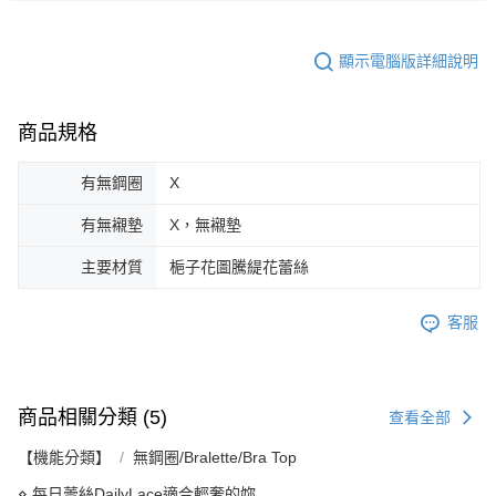
顯示電腦版詳細說明
商品規格
有無鋼圈
X
有無襯墊
X，無襯墊
主要材質
梔子花圖騰緹花蕾絲
客服
商品相關分類 (5)
查看全部
【機能分類】
無鋼圈/Bralette/Bra Top
⋄ 每日蕾絲DailyLace適合輕奢的妳