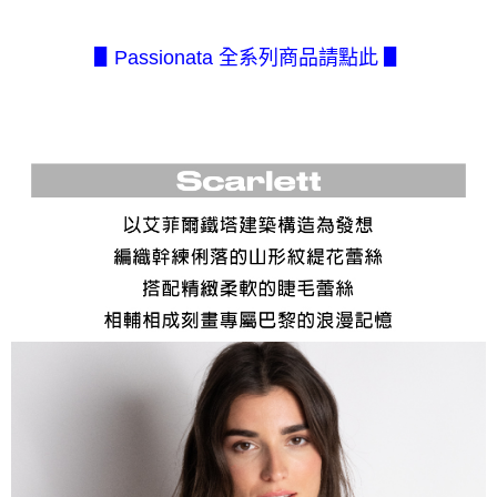
１．簡單：不需註冊會員、不需綁卡、不需儲值。
全家取貨付款
消。如遇「轉專審核」未通過狀況，表示未達大哥付你分期系統評分，恕無
２．便利：只要手機號碼，簡訊認證，即可結帳。
法說明評估內容。
每筆NT$80，滿NT$2,500(含以上)免運費
３．安心：先確認商品／服務後，再付款。
【繳款方式說明】
▋Passionata 全系列商品請點此 ▋
1.分期款項不併入電信帳單，「大哥付你分期」於每月結算日後寄送繳費提
付款後全家取貨
【「AFTEE先享後付」結帳流程】
醒簡訊。
１．於結帳方式選擇「AFTEE先享後付」後，將跳轉至「AFTEE先享後付」
每筆NT$80，滿NT$2,500(含以上)免運費
2.透過簡訊連結打開帳單後，可選擇「超商條碼／台灣大直營門市／銀行轉
結帳頁面，進行簡訊認證並確認金額後，即可完成結帳。
帳／街口支付／iPASS MONEY」等通路繳費。
２．訂單成立數日內，您將收到繳費通知簡訊。
7-11取貨付款
３．收到繳費通知簡訊後14天內，點擊此簡訊中的連結，可透過四大超商／
【注意事項】
每筆NT$80，滿NT$2,500(含以上)免運費
ATM／網路銀行／等多元方式進行付款，方視為交易完成。
1.本服務係由「台灣大哥大股份有限公司」（以下簡稱本公司）所提供，讓
※ 請注意：結帳手續完成當下不需立刻繳費，但若您需要取消訂單，請聯絡
用戶於交易時，得透過本服務購買商品或服務，並由商店將買賣／分期付款
付款後7-11取貨
購買商品的店家。未經商家同意取消之訂單仍視為有效，需透過AFTEE先享
買賣價金債權讓與本公司後，依約使用本公司帳單繳交帳款。
後付繳納相關費用。
每筆NT$80，滿NT$2,500(含以上)免運費
2.基於同意付款使用「大哥付你分期」之契約關係目的，商店將以您的個人
※ 交易是否成功請以「AFTEE先享後付 」之結帳頁面顯示為準，若有關於
資料（包含姓名、電話或地址）提供予台灣大哥大進項蒐集、處理及利用，
是否繳費成功／繳費後需取消欲退款等相關疑問，請聯繫「AFTEE先享後付
宅配.
由本公司與您本人進行分期帳單所需資料之確認、核對及更正。
客戶支援中心」
https://netprotections.freshdesk.com/support/home
3.完整用戶服務條款，請詳閱以下連結：
https://oppay.tw/userRule
每筆NT$80，滿NT$2,500(含以上)免運費
【注意事項】
１．透過由恩沛科技股份有限公司提供之「AFTEE先享後付」服務完成之交
宅配(不含釣魚台列嶼、東沙、南沙、虎井島、桶盤島、望安、七
易，需依本服務之必要範圍內提供個人資料，並將交易相關給付款項請求債
美、白沙、烈嶼、烏坵、蘭嶼)
權轉讓予恩沛科技股份有限公司。
每筆NT$200
２．關於個人資料處理事宜，請瀏覽以下網址：
https://aftee.tw/terms/#terms3
３．未成年的使用者請事先徵得法定代理人或監護人之同意方可使用
「AFTEE先享後付」，若未經同意申辦者引起之損失，本公司不負相關責