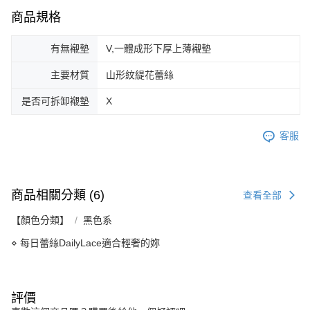
商品規格
有無襯墊
V,一體成形下厚上薄襯墊
主要材質
山形紋緹花蕾絲
是否可拆卸襯墊
X
客服
商品相關分類 (6)
查看全部
【顏色分類】
黑色系
⋄ 每日蕾絲DailyLace適合輕奢的妳
評價