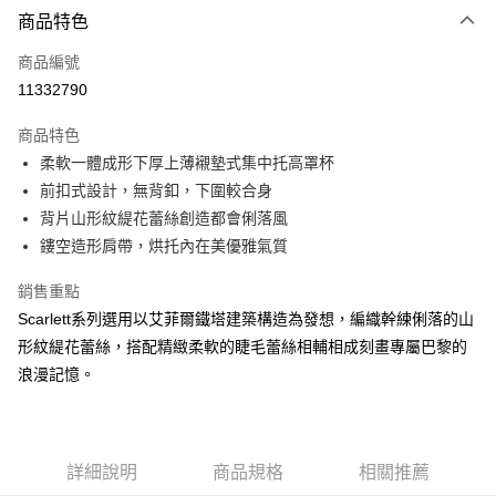
商品特色
信用卡一次付款
商品編號
信用卡分期付款
11332790
3 期 0 利率 每期
NT$533
21家銀行
商品特色
合作金庫商業銀行
第一商業銀行
超商取貨付款
柔軟一體成形下厚上薄襯墊式集中托高罩杯
華南商業銀行
彰化商業銀行
前扣式設計，無背釦，下圍較合身
LINE Pay
上海商業儲蓄銀行
台北富邦商業銀行
國泰世華商業銀行
兆豐國際商業銀行
背片山形紋緹花蕾絲創造都會俐落風
街口支付
臺灣中小企業銀行
台中商業銀行
鏤空造形肩帶，烘托內在美優雅氣質
匯豐（台灣）商業銀行
華泰商業銀行
悠遊付
聯邦商業銀行
遠東國際商業銀行
銷售重點
元大商業銀行
永豐商業銀行
大哥付你分期
Scarlett系列選用以艾菲爾鐵塔建築構造為發想，編織幹練俐落的山
玉山商業銀行
星展（台灣）商業銀行
相關說明
形紋緹花蕾絲，搭配精緻柔軟的睫毛蕾絲相輔相成刻畫專屬巴黎的
台新國際商業銀行
中國信託商業銀行
【大哥付你分期使用說明】
浪漫記憶。
台灣樂天信用卡公司
AFTEE先享後付
1.本服務由台灣大哥大提供，台灣大哥大用戶可立即使用無須另外申請。
2.付款方式選擇「大哥付你分期」，訂單成立後會自動跳轉到大哥付的交易
相關說明
流程，驗證手機門號後，選擇欲分期的期數、繳款截止日，確認付款後即完
【關於「AFTEE先享後付」】
成交易。
AFTEE先享後付是「在收到商品之後才付款」的支付方式。 讓您購物簡單
運送方式
3.實際核准額度、可分期數及費用金額請依後續交易確認頁面所載為準。
詳細說明
商品規格
相關推薦
便利好安心！
4.訂單成立30分鐘內，如未前往確認交易或遇審核未通過，訂單將自動取