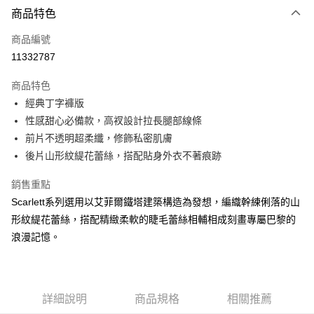
商品特色
信用卡一次付款
商品編號
信用卡分期付款
11332787
3 期 0 利率 每期
NT$199
21家銀行
商品特色
合作金庫商業銀行
第一商業銀行
超商取貨付款
經典丁字褲版
華南商業銀行
彰化商業銀行
性感甜心必備款，高衩設計拉長腿部線條
LINE Pay
上海商業儲蓄銀行
台北富邦商業銀行
國泰世華商業銀行
兆豐國際商業銀行
前片不透明超柔纖，修飾私密肌膚
街口支付
臺灣中小企業銀行
台中商業銀行
後片山形紋緹花蕾絲，搭配貼身外衣不著痕跡
匯豐（台灣）商業銀行
華泰商業銀行
悠遊付
聯邦商業銀行
遠東國際商業銀行
銷售重點
元大商業銀行
永豐商業銀行
大哥付你分期
Scarlett系列選用以艾菲爾鐵塔建築構造為發想，編織幹練俐落的山
玉山商業銀行
星展（台灣）商業銀行
相關說明
形紋緹花蕾絲，搭配精緻柔軟的睫毛蕾絲相輔相成刻畫專屬巴黎的
台新國際商業銀行
中國信託商業銀行
【大哥付你分期使用說明】
浪漫記憶。
台灣樂天信用卡公司
AFTEE先享後付
1.本服務由台灣大哥大提供，台灣大哥大用戶可立即使用無須另外申請。
2.付款方式選擇「大哥付你分期」，訂單成立後會自動跳轉到大哥付的交易
相關說明
流程，驗證手機門號後，選擇欲分期的期數、繳款截止日，確認付款後即完
【關於「AFTEE先享後付」】
成交易。
AFTEE先享後付是「在收到商品之後才付款」的支付方式。 讓您購物簡單
運送方式
3.實際核准額度、可分期數及費用金額請依後續交易確認頁面所載為準。
詳細說明
商品規格
相關推薦
便利好安心！
4.訂單成立30分鐘內，如未前往確認交易或遇審核未通過，訂單將自動取