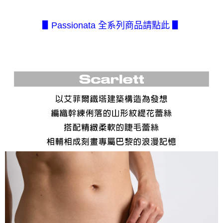
１．簡單：不需註冊會員、不需綁卡、不需儲值。
全家取貨付款
消。如遇「轉專審核」未通過狀況，表示未達大哥付你分期系統評分，恕無
２．便利：只要手機號碼，簡訊認證，即可結帳。
法說明評估內容。
每筆NT$80，滿NT$2,500(含以上)免運費
３．安心：先確認商品／服務後，再付款。
【繳款方式說明】
▋Passionata 全系列商品請點此 ▋
1.分期款項不併入電信帳單，「大哥付你分期」於每月結算日後寄送繳費提
付款後全家取貨
【「AFTEE先享後付」結帳流程】
醒簡訊。
１．於結帳方式選擇「AFTEE先享後付」後，將跳轉至「AFTEE先享後付」
每筆NT$80，滿NT$2,500(含以上)免運費
2.透過簡訊連結打開帳單後，可選擇「超商條碼／台灣大直營門市／銀行轉
結帳頁面，進行簡訊認證並確認金額後，即可完成結帳。
帳／街口支付／iPASS MONEY」等通路繳費。
２．訂單成立數日內，您將收到繳費通知簡訊。
7-11取貨付款
３．收到繳費通知簡訊後14天內，點擊此簡訊中的連結，可透過四大超商／
【注意事項】
每筆NT$80，滿NT$2,500(含以上)免運費
ATM／網路銀行／等多元方式進行付款，方視為交易完成。
1.本服務係由「台灣大哥大股份有限公司」（以下簡稱本公司）所提供，讓
※ 請注意：結帳手續完成當下不需立刻繳費，但若您需要取消訂單，請聯絡
用戶於交易時，得透過本服務購買商品或服務，並由商店將買賣／分期付款
付款後7-11取貨
購買商品的店家。未經商家同意取消之訂單仍視為有效，需透過AFTEE先享
買賣價金債權讓與本公司後，依約使用本公司帳單繳交帳款。
後付繳納相關費用。
每筆NT$80，滿NT$2,500(含以上)免運費
2.基於同意付款使用「大哥付你分期」之契約關係目的，商店將以您的個人
※ 交易是否成功請以「AFTEE先享後付 」之結帳頁面顯示為準，若有關於
資料（包含姓名、電話或地址）提供予台灣大哥大進項蒐集、處理及利用，
是否繳費成功／繳費後需取消欲退款等相關疑問，請聯繫「AFTEE先享後付
宅配.
由本公司與您本人進行分期帳單所需資料之確認、核對及更正。
客戶支援中心」
https://netprotections.freshdesk.com/support/home
3.完整用戶服務條款，請詳閱以下連結：
https://oppay.tw/userRule
每筆NT$80，滿NT$2,500(含以上)免運費
【注意事項】
１．透過由恩沛科技股份有限公司提供之「AFTEE先享後付」服務完成之交
宅配(不含釣魚台列嶼、東沙、南沙、虎井島、桶盤島、望安、七
易，需依本服務之必要範圍內提供個人資料，並將交易相關給付款項請求債
美、白沙、烈嶼、烏坵、蘭嶼)
權轉讓予恩沛科技股份有限公司。
每筆NT$200
２．關於個人資料處理事宜，請瀏覽以下網址：
https://aftee.tw/terms/#terms3
３．未成年的使用者請事先徵得法定代理人或監護人之同意方可使用
「AFTEE先享後付」，若未經同意申辦者引起之損失，本公司不負相關責