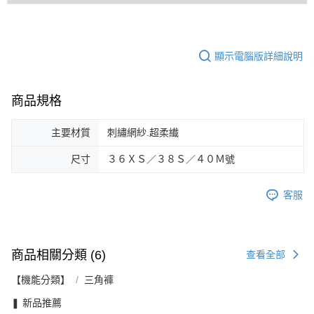
顯示電腦版詳細說明
商品規格
主要材質
刺繡網紗.超柔纎
尺寸
３６ＸＳ／３８Ｓ／４０Ｍ號
客服
商品相關分類 (6)
查看全部
【機能分類】
三角褲
❚ 新品推薦