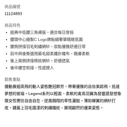
商品編號
信用卡分期付款
11124893
3 期 0 利率 每期
NT$726
21家銀行
商品特色
合作金庫商業銀行
第一商業銀行
超商取貨付款
經典中低腰三角褲版，適合每日穿搭
華南商業銀行
彰化商業銀行
腰頭中心縫製C Logo牌點綴奢華精緻氛圍
LINE Pay
上海商業儲蓄銀行
台北富邦商業銀行
國泰世華商業銀行
兆豐國際商業銀行
腰側拼接羽毛刺繡網紗，妝點優雅舒適日常
街口支付
臺灣中小企業銀行
台中商業銀行
前中與後臀選用磨毛超柔纖針織布，親膚柔軟
匯豐（台灣）商業銀行
華泰商業銀行
後上兩側拼接條紋網紗，舒適透氣
悠遊付
聯邦商業銀行
遠東國際商業銀行
後中鏤空剪接，性感撩人
元大商業銀行
永豐商業銀行
大哥付你分期
玉山商業銀行
星展（台灣）商業銀行
相關說明
銷售重點
台新國際商業銀行
中國信託商業銀行
【大哥付你分期使用說明】
擺動展翅高飛的動人姿態艷冠群芳，帶著優雅的自信美起飛，抵達
台灣樂天信用卡公司
AFTEE先享後付
1.本服務由台灣大哥大提供，台灣大哥大用戶可立即使用無須另外申請。
夢想的彼端。Legend系列以輕盈、柔軟的禽鳥羽翼為發靈感發想象
2.付款方式選擇「大哥付你分期」，訂單成立後會自動跳轉到大哥付的交易
相關說明
徵女性嚮往自由自在，逆風翱翔的率性灑脫。薄如蟬翼的網紗打
流程，驗證手機門號後，選擇欲分期的期數、繳款截止日，確認付款後即完
【關於「AFTEE先享後付」】
成交易。
底，鋪蓋上羽毛圖漾的刺繡織紋，展現翩然的優美姿態。
AFTEE先享後付是「在收到商品之後才付款」的支付方式。 讓您購物簡單
運送方式
3.實際核准額度、可分期數及費用金額請依後續交易確認頁面所載為準。
便利好安心！
4.訂單成立30分鐘內，如未前往確認交易或遇審核未通過，訂單將自動取
１．簡單：不需註冊會員、不需綁卡、不需儲值。
全家取貨付款
消。如遇「轉專審核」未通過狀況，表示未達大哥付你分期系統評分，恕無
２．便利：只要手機號碼，簡訊認證，即可結帳。
法說明評估內容。