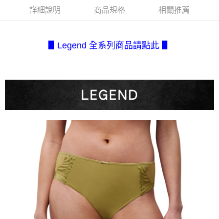
每筆NT$80，滿NT$2,500(含以上)免運費
３．安心：先確認商品／服務後，再付款。
【繳款方式說明】
詳細說明
商品規格
相關推薦
1.分期款項不併入電信帳單，「大哥付你分期」於每月結算日後寄送繳費提
付款後全家取貨
【「AFTEE先享後付」結帳流程】
醒簡訊。
１．於結帳方式選擇「AFTEE先享後付」後，將跳轉至「AFTEE先享後付」
每筆NT$80，滿NT$2,500(含以上)免運費
2.透過簡訊連結打開帳單後，可選擇「超商條碼／台灣大直營門市／銀行轉
結帳頁面，進行簡訊認證並確認金額後，即可完成結帳。
帳／街口支付／iPASS MONEY」等通路繳費。
▋Legend 全系列商品請點此 ▋
２．訂單成立數日內，您將收到繳費通知簡訊。
7-11取貨付款
３．收到繳費通知簡訊後14天內，點擊此簡訊中的連結，可透過四大超商／
【注意事項】
每筆NT$80，滿NT$2,500(含以上)免運費
ATM／網路銀行／等多元方式進行付款，方視為交易完成。
1.本服務係由「台灣大哥大股份有限公司」（以下簡稱本公司）所提供，讓
※ 請注意：結帳手續完成當下不需立刻繳費，但若您需要取消訂單，請聯絡
用戶於交易時，得透過本服務購買商品或服務，並由商店將買賣／分期付款
付款後7-11取貨
購買商品的店家。未經商家同意取消之訂單仍視為有效，需透過AFTEE先享
買賣價金債權讓與本公司後，依約使用本公司帳單繳交帳款。
後付繳納相關費用。
每筆NT$80，滿NT$2,500(含以上)免運費
2.基於同意付款使用「大哥付你分期」之契約關係目的，商店將以您的個人
※ 交易是否成功請以「AFTEE先享後付 」之結帳頁面顯示為準，若有關於
資料（包含姓名、電話或地址）提供予台灣大哥大進項蒐集、處理及利用，
是否繳費成功／繳費後需取消欲退款等相關疑問，請聯繫「AFTEE先享後付
宅配.
由本公司與您本人進行分期帳單所需資料之確認、核對及更正。
客戶支援中心」
https://netprotections.freshdesk.com/support/home
3.完整用戶服務條款，請詳閱以下連結：
https://oppay.tw/userRule
每筆NT$80，滿NT$2,500(含以上)免運費
【注意事項】
１．透過由恩沛科技股份有限公司提供之「AFTEE先享後付」服務完成之交
宅配(不含釣魚台列嶼、東沙、南沙、虎井島、桶盤島、望安、七
易，需依本服務之必要範圍內提供個人資料，並將交易相關給付款項請求債
美、白沙、烈嶼、烏坵、蘭嶼)
權轉讓予恩沛科技股份有限公司。
每筆NT$200
２．關於個人資料處理事宜，請瀏覽以下網址：
https://aftee.tw/terms/#terms3
３．未成年的使用者請事先徵得法定代理人或監護人之同意方可使用
「AFTEE先享後付」，若未經同意申辦者引起之損失，本公司不負相關責
任。
４．使用「AFTEE先享後付」時，將依據個別帳號之用戶狀況，依本公司即