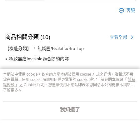
客服
商品相關分類 (10)
查看全部
【機能分類】
無鋼圈/Bralette/Bra Top
⋄ 極致無痕Invisible適合簡約的妳
本網站中使用 cookie，欲查詢有關本網站使用 cookie 方式之詳情，及若您不希
望在電腦上使用 cookie 時應如何變更電腦的 cookie 設定，請參閱本網站「
隱私
權條款
」之 Cookie 聲明。您繼續使用本網站即表示您同意本公司得按本網站使
評價
查看全部
用條款之 Cookie 聲明使用 cookie。
了解更多 >
5
(
1
則評價
)
a*******e
2025/10/21
我知道了
|
XL/01N粉膚色
仙黛爾無痕少有的背扣款式

之前舊款不錯但是下架了

還好有新款

顯示全部