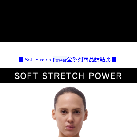
美、白沙、烈嶼、烏坵、蘭嶼)
權轉讓予恩沛科技股份有限公司。
每筆NT$200
２．關於個人資料處理事宜，請瀏覽以下網址：
https://aftee.tw/terms/#terms3
３．未成年的使用者請事先徵得法定代理人或監護人之同意方可使用
「AFTEE先享後付」，若未經同意申辦者引起之損失，本公司不負相關責
任。
４．使用「AFTEE先享後付」時，將依據個別帳號之用戶狀況，依本公司即
時審查核予不同之上限額度；若仍有額度不足之情形，本公司將視審查結果
請求用戶進行身份認證。
５．嚴禁一人註冊多個帳號或使用他人資訊註冊。若發現惡意使用之情形，
恩沛科技股份有限公司將有權停止該用戶之使用額度並採取法律行動。
▋Soft Stretch
全系列商品請點此 ▋
Power