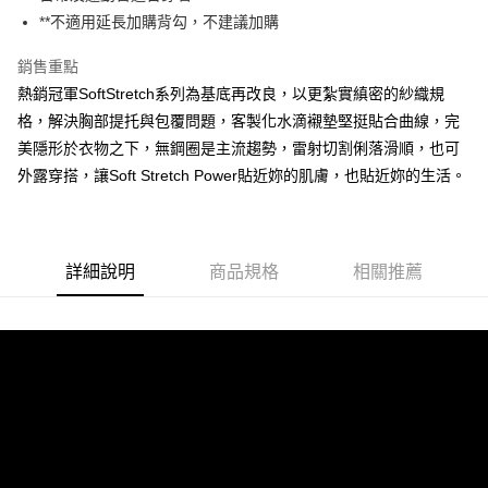
2.付款方式選擇「大哥付你分期」，訂單成立後會自動跳轉到大哥付的交易
**不適用延長加購背勾，不建議加購
相關說明
流程，驗證手機門號後，選擇欲分期的期數、繳款截止日，確認付款後即完
【關於「AFTEE先享後付」】
成交易。
銷售重點
AFTEE先享後付是「在收到商品之後才付款」的支付方式。 讓您購物簡單
運送方式
3.實際核准額度、可分期數及費用金額請依後續交易確認頁面所載為準。
便利好安心！
熱銷冠軍SoftStretch系列為基底再改良，以更紮實縝密的紗織規
4.訂單成立30分鐘內，如未前往確認交易或遇審核未通過，訂單將自動取
１．簡單：不需註冊會員、不需綁卡、不需儲值。
全家取貨付款
消。如遇「轉專審核」未通過狀況，表示未達大哥付你分期系統評分，恕無
格，解決胸部提托與包覆問題，客製化水滴襯墊堅挺貼合曲線，完
２．便利：只要手機號碼，簡訊認證，即可結帳。
法說明評估內容。
每筆NT$80，滿NT$2,500(含以上)免運費
３．安心：先確認商品／服務後，再付款。
美隱形於衣物之下，無鋼圈是主流趨勢，雷射切割俐落滑順，也可
【繳款方式說明】
外露穿搭，讓Soft Stretch Power貼近妳的肌膚，也貼近妳的生活。
1.分期款項不併入電信帳單，「大哥付你分期」於每月結算日後寄送繳費提
付款後全家取貨
【「AFTEE先享後付」結帳流程】
醒簡訊。
１．於結帳方式選擇「AFTEE先享後付」後，將跳轉至「AFTEE先享後付」
每筆NT$80，滿NT$2,500(含以上)免運費
2.透過簡訊連結打開帳單後，可選擇「超商條碼／台灣大直營門市／銀行轉
結帳頁面，進行簡訊認證並確認金額後，即可完成結帳。
帳／街口支付／iPASS MONEY」等通路繳費。
２．訂單成立數日內，您將收到繳費通知簡訊。
7-11取貨付款
３．收到繳費通知簡訊後14天內，點擊此簡訊中的連結，可透過四大超商／
詳細說明
商品規格
相關推薦
【注意事項】
每筆NT$80，滿NT$2,500(含以上)免運費
ATM／網路銀行／等多元方式進行付款，方視為交易完成。
1.本服務係由「台灣大哥大股份有限公司」（以下簡稱本公司）所提供，讓
※ 請注意：結帳手續完成當下不需立刻繳費，但若您需要取消訂單，請聯絡
用戶於交易時，得透過本服務購買商品或服務，並由商店將買賣／分期付款
付款後7-11取貨
購買商品的店家。未經商家同意取消之訂單仍視為有效，需透過AFTEE先享
買賣價金債權讓與本公司後，依約使用本公司帳單繳交帳款。
後付繳納相關費用。
每筆NT$80，滿NT$2,500(含以上)免運費
2.基於同意付款使用「大哥付你分期」之契約關係目的，商店將以您的個人
※ 交易是否成功請以「AFTEE先享後付 」之結帳頁面顯示為準，若有關於
資料（包含姓名、電話或地址）提供予台灣大哥大進項蒐集、處理及利用，
是否繳費成功／繳費後需取消欲退款等相關疑問，請聯繫「AFTEE先享後付
宅配.
由本公司與您本人進行分期帳單所需資料之確認、核對及更正。
客戶支援中心」
https://netprotections.freshdesk.com/support/home
3.完整用戶服務條款，請詳閱以下連結：
https://oppay.tw/userRule
每筆NT$80，滿NT$2,500(含以上)免運費
【注意事項】
１．透過由恩沛科技股份有限公司提供之「AFTEE先享後付」服務完成之交
宅配(不含釣魚台列嶼、東沙、南沙、虎井島、桶盤島、望安、七
易，需依本服務之必要範圍內提供個人資料，並將交易相關給付款項請求債