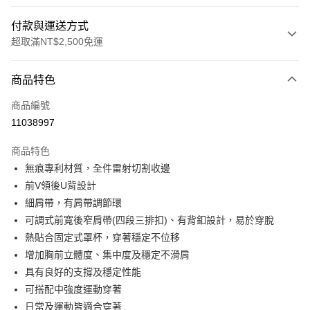
付款與運送方式
超取滿NT$2,500免運
付款方式
商品特色
信用卡一次付款
商品編號
信用卡分期付款
11038997
3 期 0 利率 每期
NT$993
21家銀行
商品特色
合作金庫商業銀行
第一商業銀行
超商取貨付款
無痕專利材質，全件雷射切割收邊
華南商業銀行
彰化商業銀行
前V領後U背設計
LINE Pay
上海商業儲蓄銀行
台北富邦商業銀行
國泰世華商業銀行
兆豐國際商業銀行
細肩帶，有肩帶調節環
街口支付
臺灣中小企業銀行
台中商業銀行
可調式前寬後窄肩帶(四段三排扣)、有背釦設計，易於穿脫
匯豐（台灣）商業銀行
華泰商業銀行
熱貼合固定式罩杯，穿著穩定不位移
悠遊付
聯邦商業銀行
遠東國際商業銀行
增加胸前立體度、集中度及穩定不滑肩
元大商業銀行
永豐商業銀行
大哥付你分期
具有良好的支撐及穩定性能
玉山商業銀行
星展（台灣）商業銀行
相關說明
可搭配中強度運動穿著
台新國際商業銀行
中國信託商業銀行
【大哥付你分期使用說明】
台灣樂天信用卡公司
日常及運動皆適合穿著
AFTEE先享後付
1.本服務由台灣大哥大提供，台灣大哥大用戶可立即使用無須另外申請。