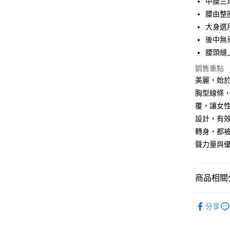
中腰三
合作金
腰由整
超商取貨
華南商
大身選
LINE Pay
上海商
後中無
國泰世
腰頭縫
街口支付
臺灣中
匯豐（
銷售重點
悠遊付
聯邦商
美麗，始
元大商
大哥付你
胸型線條
玉山商
相關說明
覆，讓女
台新國
【大哥付
設計，有效
台灣樂
AFTEE先
1.本服務
轉身，都
2.付款方
相關說明
流程，驗
【關於「A
聲力量與
完成交易
AFTEE
3.實際核
便利好安
運送方式
4.訂單成
１．簡單
商品相關分
消。如遇
２．便利
全家取貨
無法說明
３．安心
【繳款方
每筆NT$8
【機能分
1.分期款
分享
【「AFT
【顏色分
醒簡訊。
付款後全
１．於結帳
2.透過簡
付」結帳