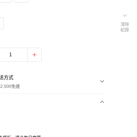
清除
紀錄
送方式
2,500免運
次付款
期付款
0 利率 每期
NT$726
21家銀行