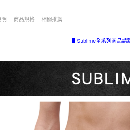
每筆NT$8
❚ 新品推
帳／街口支
２．訂單
３．收到繳
【所有小
7-11取貨
【注意事
／ATM／
1.本服務
說明
商品規格
相關推薦
每筆NT$8
※ 請注意
【系列分
用戶於交
絡購買商品
款買賣價
先享後付
付款後7-1
▹法式經典 C
2.基於同
※ 交易是
每筆NT$8
資料（包
是否繳費成
▋Sublime全系列商品請
用，由本
付客戶支
宅配.
3.完整用
【注意事
每筆NT$8
１．透過由
交易，需
宅配(不
求債權轉
美、白沙、
２．關於
https://aft
每筆NT$2
３．未成
「AFTE
任。
４．使用「
即時審查
結果請求
５．嚴禁
形，恩沛
動。