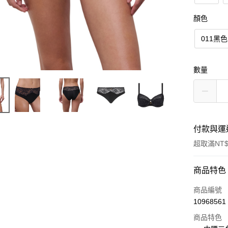
顏色
011黑色
數量
付款與運
超取滿NT$
付款方式
商品特色
信用卡一
商品編號
10968561
信用卡分
商品特色
3 期 