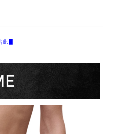
0，滿NT$2,500(含以上)免運費
薦
付／iPASS MONEY」等通路繳費。
成立數日內，您將收到繳費通知簡訊。
費通知簡訊後14天內，點擊此簡訊中的連結，可透過四大超商
褲】
付款
項】
網路銀行／等多元方式進行付款，方視為交易完成。
係由「台灣大哥大股份有限公司」（以下簡稱本公司）所提供，讓
0，滿NT$2,500(含以上)免運費
：結帳手續完成當下不需立刻繳費，但若您需要取消訂單，請聯
類】
Sublime
易時，得透過本服務購買商品或服務，並由商店將買賣／分期付
的店家。未經商家同意取消之訂單仍視為有效，需透過AFTEE
金債權讓與本公司後，依約使用本公司帳單繳交帳款。
繳納相關費用。
1取貨
hantelle
意付款使用「大哥付你分期」之契約關係目的，商店將以您的個人
否成功請以「AFTEE先享後付 」之結帳頁面顯示為準，若有關於
0，滿NT$2,500(含以上)免運費
含姓名、電話或地址）提供予台灣大哥大進項蒐集、處理及利
功／繳費後需取消欲退款等相關疑問，請聯繫「AFTEE先享後
點此 ▋
公司與您本人進行分期帳單所需資料之確認、核對及更正。
援中心」
https://netprotections.freshdesk.com/support/home
戶服務條款，請詳閱以下連結：
https://oppay.tw/userRule
項】
0，滿NT$2,500(含以上)免運費
恩沛科技股份有限公司提供之「AFTEE先享後付」服務完成之
依本服務之必要範圍內提供個人資料，並將交易相關給付款項請
含釣魚台列嶼、東沙、南沙、虎井島、桶盤島、望安、七
讓予恩沛科技股份有限公司。
烈嶼、烏坵、蘭嶼)
個人資料處理事宜，請瀏覽以下網址：
ee.tw/terms/#terms3
00
年的使用者請事先徵得法定代理人或監護人之同意方可使用
E先享後付」，若未經同意申辦者引起之損失，本公司不負相關責
AFTEE先享後付」時，將依據個別帳號之用戶狀況，依本公司
核予不同之上限額度；若仍有額度不足之情形，本公司將視審查
用戶進行身份認證。
一人註冊多個帳號或使用他人資訊註冊。若發現惡意使用之情
科技股份有限公司將有權停止該用戶之使用額度並採取法律行