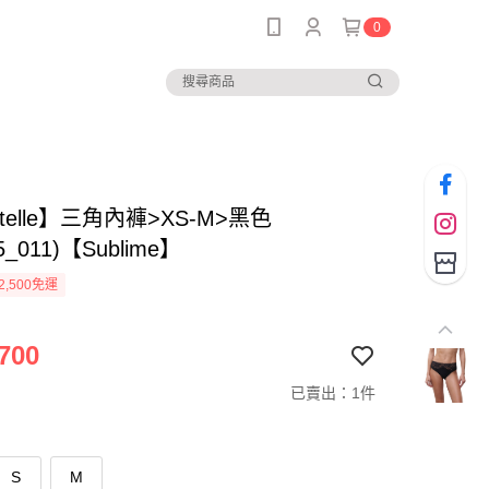
0
ntelle】三角內褲>XS-M>黑色
5_011)【Sublime】
2,500免運
700
已賣出：1件
S
M