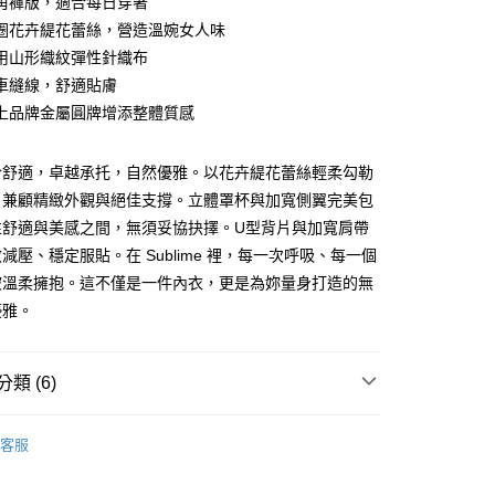
角褲版，適合每日穿著
庫商業銀行
第一商業銀行
圈花卉緹花蕾絲，營造溫婉女人味
付款
業銀行
彰化商業銀行
用山形織紋彈性針織布
業儲蓄銀行
台北富邦商業銀行
車縫線，舒適貼膚
華商業銀行
兆豐國際商業銀行
上品牌金屬圓牌增添整體質感
小企業銀行
台中商業銀行
台灣）商業銀行
華泰商業銀行
業銀行
遠東國際商業銀行
於舒適，卓越承托，自然優雅。以花卉緹花蕾絲輕柔勾勒
業銀行
永豐商業銀行
分期
，兼顧精緻外觀與絕佳支撐。立體罩杯與加寬側翼完美包
業銀行
星展（台灣）商業銀行
性舒適與美感之間，無須妥協抉擇。U型背片與加寬肩帶
際商業銀行
中國信託商業銀行
你分期使用說明】
減壓、穩定服貼。在 Sublime 裡，每一次呼吸、每一個
天信用卡公司
享後付
由台灣大哥大提供，台灣大哥大用戶可立即使用無須另外申請。
被溫柔擁抱。這不僅是一件內衣，更是為妳量身打造的無
式選擇「大哥付你分期」，訂單成立後會自動跳轉到大哥付的交易
證手機門號後，選擇欲分期的期數、繳款截止日，確認付款後即
FTEE先享後付」】
優雅。
。
先享後付是「在收到商品之後才付款」的支付方式。 讓您購物簡單
准額度、可分期數及費用金額請依後續交易確認頁面所載為準。
心！
立30分鐘內，如未前往確認交易或遇審核未通過，訂單將自動取
：不需註冊會員、不需綁卡、不需儲值。
類 (6)
「轉專審核」未通過狀況，表示未達大哥付你分期系統評分，恕
：只要手機號碼，簡訊認證，即可結帳。
付款
評估內容。
：先確認商品／服務後，再付款。
式說明】
0，滿NT$2,500(含以上)免運費
類】
三角褲
項不併入電信帳單，「大哥付你分期」於每月結算日後寄送繳費提
客服
EE先享後付」結帳流程】
類】
黑色系
家取貨
方式選擇「AFTEE先享後付」後，將跳轉至「AFTEE先享後
訊連結打開帳單後，可選擇「超商條碼／台灣大直營門市／銀行轉
頁面，進行簡訊認證並確認金額後，即可完成結帳。