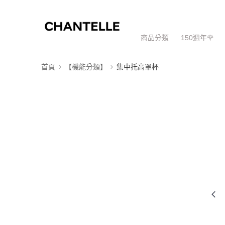
商品分類
150週年🌹
首頁
【機能分類】
集中托高罩杯