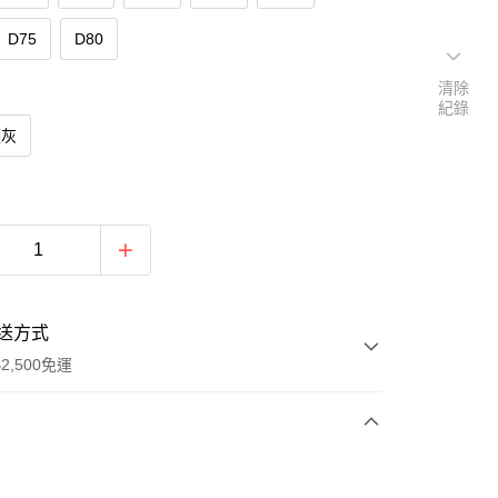
D75
D80
清除
紀錄
塵灰
送方式
2,500免運
次付款