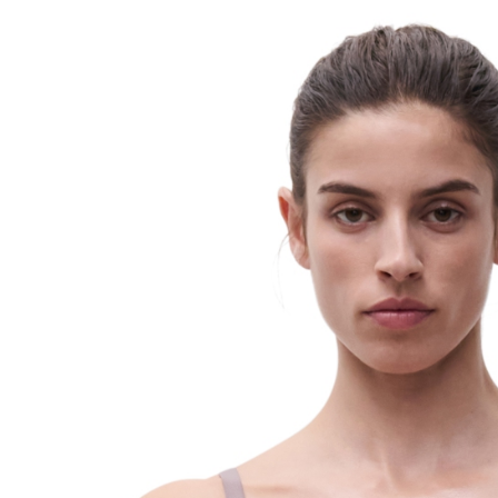
５．嚴禁
形，恩沛
動。