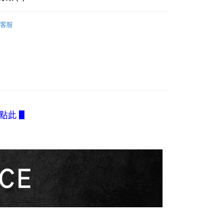
EE先享後付」結帳流程】
家取貨
方式選擇「AFTEE先享後付」後，將跳轉至「AFTEE先享後
類】
集中托高罩杯
訊連結打開帳單後，可選擇「超商條碼／台灣大直營門市／銀行轉
頁面，進行簡訊認證並確認金額後，即可完成結帳。
0，滿NT$2,500(含以上)免運費
客服
付／iPASS MONEY」等通路繳費。
成立數日內，您將收到繳費通知簡訊。
DailyLace適合輕奢的妳
費通知簡訊後14天內，點擊此簡訊中的連結，可透過四大超商
付款
項】
網路銀行／等多元方式進行付款，方視為交易完成。
類】
灰色系
係由「台灣大哥大股份有限公司」（以下簡稱本公司）所提供，讓
0，滿NT$2,500(含以上)免運費
：結帳手續完成當下不需立刻繳費，但若您需要取消訂單，請聯
易時，得透過本服務購買商品或服務，並由商店將買賣／分期付
的店家。未經商家同意取消之訂單仍視為有效，需透過AFTEE
薦
金債權讓與本公司後，依約使用本公司帳單繳交帳款。
繳納相關費用。
1取貨
意付款使用「大哥付你分期」之契約關係目的，商店將以您的個人
衣】
否成功請以「AFTEE先享後付 」之結帳頁面顯示為準，若有關於
0，滿NT$2,500(含以上)免運費
含姓名、電話或地址）提供予台灣大哥大進項蒐集、處理及利
功／繳費後需取消欲退款等相關疑問，請聯繫「AFTEE先享後
公司與您本人進行分期帳單所需資料之確認、核對及更正。
類】
Romance
援中心」
https://netprotections.freshdesk.com/support/home
戶服務條款，請詳閱以下連結：
https://oppay.tw/userRule
hantelle
請點此 ▋
項】
0，滿NT$2,500(含以上)免運費
恩沛科技股份有限公司提供之「AFTEE先享後付」服務完成之
依本服務之必要範圍內提供個人資料，並將交易相關給付款項請
含釣魚台列嶼、東沙、南沙、虎井島、桶盤島、望安、七
讓予恩沛科技股份有限公司。
烈嶼、烏坵、蘭嶼)
個人資料處理事宜，請瀏覽以下網址：
ee.tw/terms/#terms3
00
年的使用者請事先徵得法定代理人或監護人之同意方可使用
E先享後付」，若未經同意申辦者引起之損失，本公司不負相關責
AFTEE先享後付」時，將依據個別帳號之用戶狀況，依本公司
核予不同之上限額度；若仍有額度不足之情形，本公司將視審查
用戶進行身份認證。