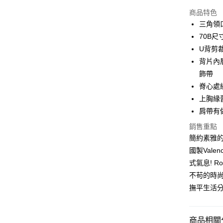
信用卡分
商品特色
3 期 
三角領
合作金
70B
超商取貨
華南商
U背剪
LINE Pay
上海商
背片內
國泰世
飾帶
街口支付
臺灣中
脊心處
匯豐（
悠遊付
聯邦商
上胸緣
元大商
大哥付你
肩帶有
玉山商
相關說明
銷售重點
台新國
【大哥付
簡約素雅
台灣樂
AFTEE先
1.本服務
國製Val
2.付款方
相關說明
流程，驗
【關於「A
式氣息! 
完成交易
AFTEE
不苟的時
3.實際核
便利好安
運送方式
4.訂單成
撫平生活
１．簡單
消。如遇
２．便利
全家取貨
無法說明
３．安心
【繳款方
每筆NT$8
商品相關分
1.分期款