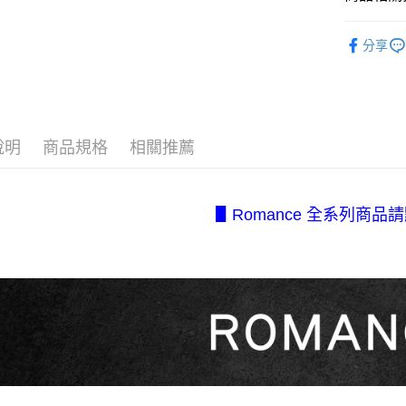
【「AFT
醒簡訊。
付款後全
１．於結帳
【機能分
2.透過簡
付」結帳
每筆NT$8
分享
帳／街口支
２．訂單
⋄ 每日蕾絲
３．收到繳
7-11取貨
【注意事
／ATM／
【顏色分
1.本服務
每筆NT$8
※ 請注意
用戶於交
絡購買商品
❚ 新品推
款買賣價
先享後付
付款後7-1
說明
商品規格
相關推薦
2.基於同
【所有內
※ 交易是
每筆NT$8
資料（包
是否繳費成
用，由本
【系列分
付客戶支
宅配.
3.完整用
▹法式經典 C
▋Romance 全系列商品
【注意事
每筆NT$8
１．透過由
交易，需
宅配(不
求債權轉
美、白沙、
２．關於
https://aft
每筆NT$2
３．未成
「AFTE
任。
４．使用「
即時審查
結果請求