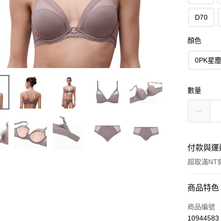
D70
顏色
0PK星
數量
付款與運
超取滿NT$
付款方式
商品特色
信用卡一
商品編號
10944583