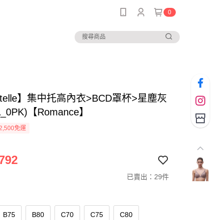
0
ntelle】集中托高內衣>BCD罩杯>星塵灰
A_0PK)【Romance】
2,500免運
792
已賣出：29件
B75
B80
C70
C75
C80