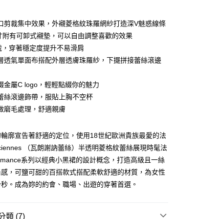
期付款
0 利率 每期
NT$1,193
21家銀行
口剪裁集中效果，外襯菱格紋珠羅網紗打造深V魅惑線條
庫商業銀行
第一商業銀行
尺寸附有可卸式襯墊，可以自由調整喜歡的效果
付款
業銀行
彰化商業銀行
裁，穿著穩定度提升不易滑肩
業儲蓄銀行
台北富邦商業銀行
層透氣單面布搭配外層透膚珠羅紗，下擺拼接蕾絲滾邊
華商業銀行
兆豐國際商業銀行
小企業銀行
台中商業銀行
綴金屬C logo，輕輕點綴你的魅力
台灣）商業銀行
華泰商業銀行
業銀行
遠東國際商業銀行
蕾絲滾邊飾帶，服貼上胸不空杯
業銀行
永豐商業銀行
分期
做磨毛處理，舒適親膚
業銀行
星展（台灣）商業銀行
際商業銀行
中國信託商業銀行
你分期使用說明】
的輪廓宣告著舒適的定位，使用18世紀歐洲貴族最愛的法
天信用卡公司
享後付
由台灣大哥大提供，台灣大哥大用戶可立即使用無須另外申請。
enciennes （瓦朗謝訥蕾絲）半透明菱格紋蕾絲展現時髦法
式選擇「大哥付你分期」，訂單成立後會自動跳轉到大哥付的交易
證手機門號後，選擇欲分期的期數、繳款截止日，確認付款後即
FTEE先享後付」】
Romance系列以經典小黑裙的設計概念，打造高級且一絲
。
先享後付是「在收到商品之後才付款」的支付方式。 讓您購物簡單
尚感，可鹽可甜的百搭款式搭配柔軟舒適的材質，為女性
准額度、可分期數及費用金額請依後續交易確認頁面所載為準。
心！
立30分鐘內，如未前往確認交易或遇審核未通過，訂單將自動取
分秒。成為妳的約會、職場、出遊的穿著首選。
：不需註冊會員、不需綁卡、不需儲值。
「轉專審核」未通過狀況，表示未達大哥付你分期系統評分，恕
：只要手機號碼，簡訊認證，即可結帳。
付款
評估內容。
：先確認商品／服務後，再付款。
式說明】
0，滿NT$2,500(含以上)免運費
類 (7)
項不併入電信帳單，「大哥付你分期」於每月結算日後寄送繳費提