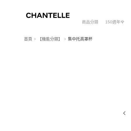
商品分類
150週年🌹
首頁
【機能分類】
集中托高罩杯