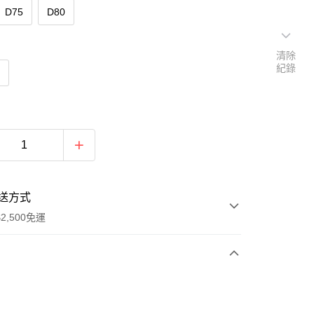
D75
D80
清除
紀錄
色
送方式
2,500免運
次付款
期付款