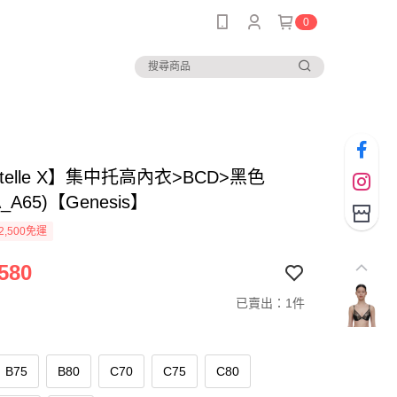
0
ntelle X】集中托高內衣>BCD>黑色
A_A65)【Genesis】
2,500免運
580
已賣出：1件
B75
B80
C70
C75
C80