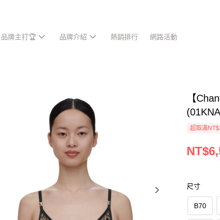
品牌主打🏆
品牌介紹
熱銷排行
網路活動
【Cha
(01KN
超取滿NT$
NT$6,
尺寸
B70