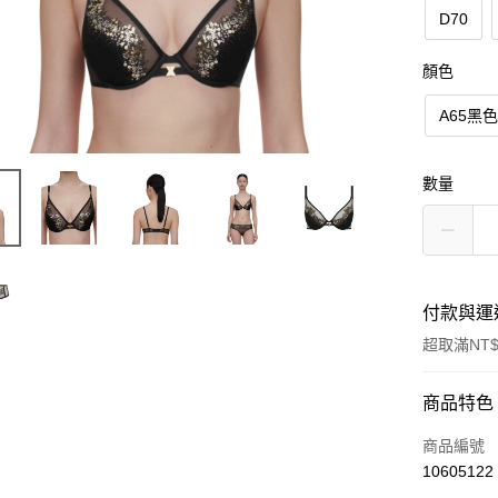
D70
顏色
A65黑
數量
付款與運
超取滿NT$
付款方式
商品特色
信用卡一
商品編號
10605122
信用卡分