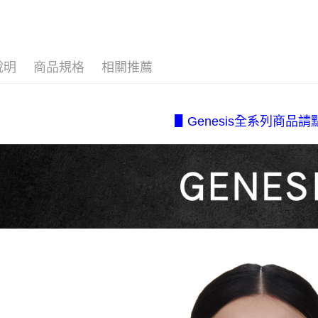
付款後全
１．於結帳
2.透過簡
付」結帳
每筆NT$8
⋄ 法式奢華
帳／街口支
２．訂單
３．收到繳
❚ 新品推
7-11取貨
【注意事
／ATM／
1.本服務
說明
商品規格
相關推薦
每筆NT$8
※ 請注意
▹限量獨特 Ch
用戶於交
絡購買商品
款買賣價
先享後付
付款後7-1
【所有內
2.基於同
※ 交易是
每筆NT$8
資料（包
【系列分
是否繳費成
▋Genesis全系列商品請
用，由本
付客戶支
宅配.
3.完整用
【注意事
每筆NT$8
１．透過由
交易，需
宅配(不
求債權轉
美、白沙、
２．關於
https://aft
每筆NT$2
３．未成
「AFTE
任。
４．使用「
即時審查
結果請求
５．嚴禁