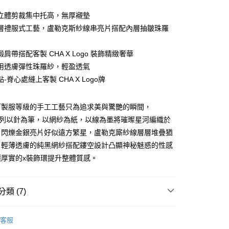
0 利率 每期
NT$2,193
21家銀行
立體剪裁集中托高，無厚襯墊
庫商業銀行
第一商業銀行
層禮服式工藝，盧勒克斯紗線串亮片搭配內層抽皺珠羅
付款
業銀行
彰化商業銀行
業儲蓄銀行
台北富邦商業銀行
肩帶搭配客製 CHA X Logo 裝飾精緻奢華
華商業銀行
兆豐國際商業銀行
用透膚彈性珠羅紗，輕盈透氣
小企業銀行
台中商業銀行
-脊心處縫上客製 CHA X Logo牌
台灣）商業銀行
華泰商業銀行
業銀行
遠東國際商業銀行
業銀行
永豐商業銀行
分期
訂製服等級的手工工藝只為追求美與驚艷的瞬間，
業銀行
星展（台灣）商業銀行
is系列以針為筆，以網紗為紙，以線為墨將璀璨星河編織於
際商業銀行
中國信託商業銀行
你分期使用說明】
，閃爍金銀亮片好似遠方繁星，盧勒克廝紗線層層堆疊猶
天信用卡公司
享後付
由台灣大哥大提供，台灣大哥大用戶可立即使用無須另外申請。
。輕薄透膚的純黑網紗搭配鏤空設計凸顯神秘魅惑的性感
式選擇「大哥付你分期」，訂單成立後會自動跳轉到大哥付的交易
證手機門號後，選擇欲分期的期數、繳款截止日，確認付款後即
FTEE先享後付」】
麗厚實的x裝飾環提升整體質感。
。
先享後付是「在收到商品之後才付款」的支付方式。 讓您購物簡單
准額度、可分期數及費用金額請依後續交易確認頁面所載為準。
心！
立30分鐘內，如未前往確認交易或遇審核未通過，訂單將自動取
：不需註冊會員、不需綁卡、不需儲值。
類 (7)
「轉專審核」未通過狀況，表示未達大哥付你分期系統評分，恕
：只要手機號碼，簡訊認證，即可結帳。
付款
評估內容。
：先確認商品／服務後，再付款。
式說明】
0，滿NT$2,500(含以上)免運費
類】
集中托高罩杯
項不併入電信帳單，「大哥付你分期」於每月結算日後寄送繳費提
客服
EE先享後付」結帳流程】
類】
黑色系