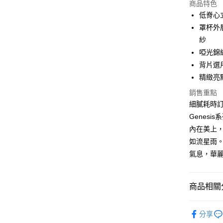
商品特色
3 期 
低脊心
合作金
罩杯外
超商取貨
華南商
紗
LINE Pay
上海商
啞光錦緞
國泰世
背片選
街口支付
臺灣中
精緻亮點
匯豐（
悠遊付
聯邦商
銷售重點
元大商
大哥付你
細膩耗時
玉山商
相關說明
Genes
台新國
【大哥付
內在美上
台灣樂
AFTEE先
1.本服務
如流星雨
2.付款方
相關說明
流程，驗
【關於「A
氣息，華
完成交易
AFTEE
3.實際核
便利好安
運送方式
4.訂單成
１．簡單
商品相關分
消。如遇
２．便利
全家取貨
無法說明
３．安心
【繳款方
每筆NT$8
【機能分
1.分期款
分享
【「AFT
【顏色分
醒簡訊。