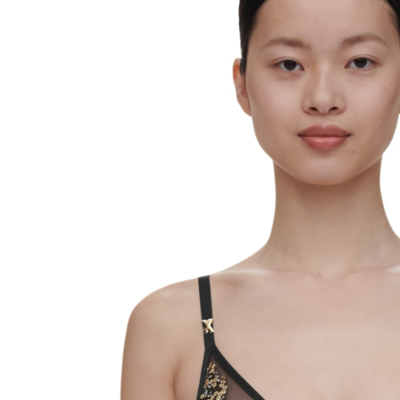
形，恩沛
動。