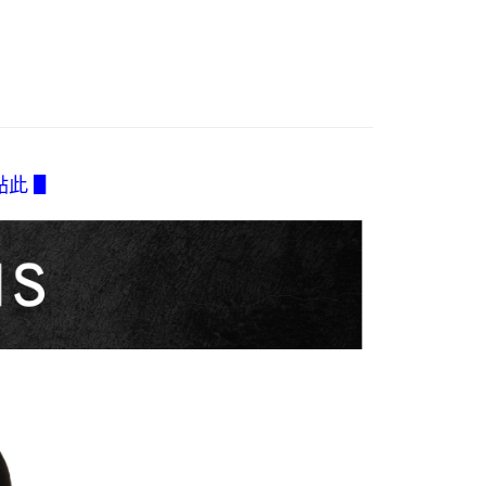
家取貨
方式選擇「AFTEE先享後付」後，將跳轉至「AFTEE先享後
訊連結打開帳單後，可選擇「超商條碼／台灣大直營門市／銀行轉
頁面，進行簡訊認證並確認金額後，即可完成結帳。
0，滿NT$2,500(含以上)免運費
Seduction適合質感的妳
付／iPASS MONEY」等通路繳費。
成立數日內，您將收到繳費通知簡訊。
費通知簡訊後14天內，點擊此簡訊中的連結，可透過四大超商
薦
付款
項】
網路銀行／等多元方式進行付款，方視為交易完成。
係由「台灣大哥大股份有限公司」（以下簡稱本公司）所提供，讓
0，滿NT$2,500(含以上)免運費
：結帳手續完成當下不需立刻繳費，但若您需要取消訂單，請聯
antelle X
易時，得透過本服務購買商品或服務，並由商店將買賣／分期付
的店家。未經商家同意取消之訂單仍視為有效，需透過AFTEE
金債權讓與本公司後，依約使用本公司帳單繳交帳款。
繳納相關費用。
1取貨
衣】
意付款使用「大哥付你分期」之契約關係目的，商店將以您的個人
否成功請以「AFTEE先享後付 」之結帳頁面顯示為準，若有關於
0，滿NT$2,500(含以上)免運費
含姓名、電話或地址）提供予台灣大哥大進項蒐集、處理及利
類】
Genesis
功／繳費後需取消欲退款等相關疑問，請聯繫「AFTEE先享後
點此 ▋
公司與您本人進行分期帳單所需資料之確認、核對及更正。
援中心」
https://netprotections.freshdesk.com/support/home
戶服務條款，請詳閱以下連結：
https://oppay.tw/userRule
項】
0，滿NT$2,500(含以上)免運費
恩沛科技股份有限公司提供之「AFTEE先享後付」服務完成之
依本服務之必要範圍內提供個人資料，並將交易相關給付款項請
含釣魚台列嶼、東沙、南沙、虎井島、桶盤島、望安、七
讓予恩沛科技股份有限公司。
烈嶼、烏坵、蘭嶼)
個人資料處理事宜，請瀏覽以下網址：
ee.tw/terms/#terms3
00
年的使用者請事先徵得法定代理人或監護人之同意方可使用
E先享後付」，若未經同意申辦者引起之損失，本公司不負相關責
AFTEE先享後付」時，將依據個別帳號之用戶狀況，依本公司
核予不同之上限額度；若仍有額度不足之情形，本公司將視審查
用戶進行身份認證。
一人註冊多個帳號或使用他人資訊註冊。若發現惡意使用之情