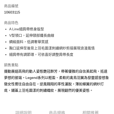
商品編號
信用卡分期付款
10603115
3 期 0 利率 每期
NT$1,693
21家銀行
商品特色
合作金庫商業銀行
第一商業銀行
超商取貨付款
A Line細肩帶修身版型
華南商業銀行
彰化商業銀行
V型領口，延伸頸部纖長曲線
LINE Pay
上海商業儲蓄銀行
台北富邦商業銀行
國泰世華商業銀行
兆豐國際商業銀行
綢緞面料，低調奢華質感
街口支付
臺灣中小企業銀行
台中商業銀行
胸口延伸至後背上羽毛圖漾刺繡網紗剪接展現浪漫風情
匯豐（台灣）商業銀行
華泰商業銀行
細肩帶有調節環，可依喜好調整肩帶長度
悠遊付
聯邦商業銀行
遠東國際商業銀行
元大商業銀行
永豐商業銀行
大哥付你分期
銷售重點
玉山商業銀行
星展（台灣）商業銀行
相關說明
擺動展翅高飛的動人姿態艷冠群芳，帶著優雅的自信美起飛，抵達
台新國際商業銀行
中國信託商業銀行
【大哥付你分期使用說明】
夢想的彼端。Legend系列以輕盈、柔軟的禽鳥羽翼為發靈感發想象
台灣樂天信用卡公司
AFTEE先享後付
1.本服務由台灣大哥大提供，台灣大哥大用戶可立即使用無須另外申請。
徵女性嚮往自由自在，逆風翱翔的率性灑脫。薄如蟬翼的網紗打
2.付款方式選擇「大哥付你分期」，訂單成立後會自動跳轉到大哥付的交易
相關說明
底，鋪蓋上羽毛圖漾的刺繡織紋，展現翩然的優美姿態。
流程，驗證手機門號後，選擇欲分期的期數、繳款截止日，確認付款後即完
【關於「AFTEE先享後付」】
成交易。
AFTEE先享後付是「在收到商品之後才付款」的支付方式。 讓您購物簡單
運送方式
3.實際核准額度、可分期數及費用金額請依後續交易確認頁面所載為準。
便利好安心！
4.訂單成立30分鐘內，如未前往確認交易或遇審核未通過，訂單將自動取
１．簡單：不需註冊會員、不需綁卡、不需儲值。
全家取貨付款
消。如遇「轉專審核」未通過狀況，表示未達大哥付你分期系統評分，恕無
２．便利：只要手機號碼，簡訊認證，即可結帳。
詳細說明
商品規格
相關推薦
法說明評估內容。