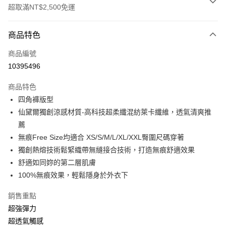
超取滿NT$2,500免運
付款方式
商品特色
信用卡一次付款
商品編號
信用卡分期付款
10395496
3 期 0 利率 每期
NT$326
21家銀行
商品特色
合作金庫商業銀行
第一商業銀行
超商取貨付款
四角褲版型
華南商業銀行
彰化商業銀行
仙黛爾獨創涼感材質-高科技超柔纖混紡萊卡纖維，透氣清爽推
LINE Pay
上海商業儲蓄銀行
台北富邦商業銀行
國泰世華商業銀行
兆豐國際商業銀行
薦
街口支付
臺灣中小企業銀行
台中商業銀行
無痕Free Size均適合 XS/S/M/L/XL/XXL臀圍尺碼穿著
匯豐（台灣）商業銀行
華泰商業銀行
獨創熱熔技術鬆緊織帶無縫接合技術，打造無痕舒適效果
悠遊付
聯邦商業銀行
遠東國際商業銀行
舒適如同妳的第二層肌膚
元大商業銀行
永豐商業銀行
大哥付你分期
100%無痕效果，輕鬆隱身於外衣下
玉山商業銀行
星展（台灣）商業銀行
相關說明
台新國際商業銀行
中國信託商業銀行
【大哥付你分期使用說明】
銷售重點
台灣樂天信用卡公司
AFTEE先享後付
1.本服務由台灣大哥大提供，台灣大哥大用戶可立即使用無須另外申請。
超強彈力
2.付款方式選擇「大哥付你分期」，訂單成立後會自動跳轉到大哥付的交易
相關說明
超透氣觸感
流程，驗證手機門號後，選擇欲分期的期數、繳款截止日，確認付款後即完
【關於「AFTEE先享後付」】