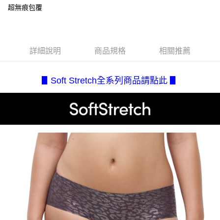
成交易。
超無痕包覆
AFTEE先享後付是「在收到商品之後才付款」的支付方式。 讓您購物簡單
運送方式
3.實際核准額度、可分期數及費用金額請依後續交易確認頁面所載為準。
便利好安心！
4.訂單成立30分鐘內，如未前往確認交易或遇審核未通過，訂單將自動取
１．簡單：不需註冊會員、不需綁卡、不需儲值。
全家取貨付款
消。如遇「轉專審核」未通過狀況，表示未達大哥付你分期系統評分，恕無
２．便利：只要手機號碼，簡訊認證，即可結帳。
法說明評估內容。
每筆NT$80，滿NT$2,500(含以上)免運費
３．安心：先確認商品／服務後，再付款。
【繳款方式說明】
詳細說明
商品規格
相關推薦
1.分期款項不併入電信帳單，「大哥付你分期」於每月結算日後寄送繳費提
付款後全家取貨
【「AFTEE先享後付」結帳流程】
醒簡訊。
１．於結帳方式選擇「AFTEE先享後付」後，將跳轉至「AFTEE先享後付」
每筆NT$80，滿NT$2,500(含以上)免運費
2.透過簡訊連結打開帳單後，可選擇「超商條碼／台灣大直營門市／銀行轉
結帳頁面，進行簡訊認證並確認金額後，即可完成結帳。
▋Soft Stretch全系列商品請點此 ▋
帳／街口支付／iPASS MONEY」等通路繳費。
２．訂單成立數日內，您將收到繳費通知簡訊。
7-11取貨付款
３．收到繳費通知簡訊後14天內，點擊此簡訊中的連結，可透過四大超商／
【注意事項】
每筆NT$80，滿NT$2,500(含以上)免運費
ATM／網路銀行／等多元方式進行付款，方視為交易完成。
1.本服務係由「台灣大哥大股份有限公司」（以下簡稱本公司）所提供，讓
※ 請注意：結帳手續完成當下不需立刻繳費，但若您需要取消訂單，請聯絡
用戶於交易時，得透過本服務購買商品或服務，並由商店將買賣／分期付款
付款後7-11取貨
購買商品的店家。未經商家同意取消之訂單仍視為有效，需透過AFTEE先享
買賣價金債權讓與本公司後，依約使用本公司帳單繳交帳款。
後付繳納相關費用。
每筆NT$80，滿NT$2,500(含以上)免運費
2.基於同意付款使用「大哥付你分期」之契約關係目的，商店將以您的個人
※ 交易是否成功請以「AFTEE先享後付 」之結帳頁面顯示為準，若有關於
資料（包含姓名、電話或地址）提供予台灣大哥大進項蒐集、處理及利用，
是否繳費成功／繳費後需取消欲退款等相關疑問，請聯繫「AFTEE先享後付
宅配.
由本公司與您本人進行分期帳單所需資料之確認、核對及更正。
客戶支援中心」
https://netprotections.freshdesk.com/support/home
3.完整用戶服務條款，請詳閱以下連結：
https://oppay.tw/userRule
每筆NT$80，滿NT$2,500(含以上)免運費
【注意事項】
１．透過由恩沛科技股份有限公司提供之「AFTEE先享後付」服務完成之交
宅配(不含釣魚台列嶼、東沙、南沙、虎井島、桶盤島、望安、七
易，需依本服務之必要範圍內提供個人資料，並將交易相關給付款項請求債
美、白沙、烈嶼、烏坵、蘭嶼)
權轉讓予恩沛科技股份有限公司。
每筆NT$200
２．關於個人資料處理事宜，請瀏覽以下網址：
https://aftee.tw/terms/#terms3