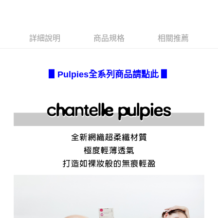
成交易。
AFTEE先享後付是「在收到商品之後才付款」的支付方式。 讓您購物簡單
運送方式
3.實際核准額度、可分期數及費用金額請依後續交易確認頁面所載為準。
便利好安心！
4.訂單成立30分鐘內，如未前往確認交易或遇審核未通過，訂單將自動取
１．簡單：不需註冊會員、不需綁卡、不需儲值。
全家取貨付款
消。如遇「轉專審核」未通過狀況，表示未達大哥付你分期系統評分，恕無
２．便利：只要手機號碼，簡訊認證，即可結帳。
詳細說明
商品規格
相關推薦
法說明評估內容。
每筆NT$80，滿NT$2,500(含以上)免運費
３．安心：先確認商品／服務後，再付款。
【繳款方式說明】
1.分期款項不併入電信帳單，「大哥付你分期」於每月結算日後寄送繳費提
付款後全家取貨
【「AFTEE先享後付」結帳流程】
醒簡訊。
１．於結帳方式選擇「AFTEE先享後付」後，將跳轉至「AFTEE先享後付」
每筆NT$80，滿NT$2,500(含以上)免運費
▋
Pulpies
全系列商品請點此 ▋
2.透過簡訊連結打開帳單後，可選擇「超商條碼／台灣大直營門市／銀行轉
結帳頁面，進行簡訊認證並確認金額後，即可完成結帳。
帳／街口支付／iPASS MONEY」等通路繳費。
２．訂單成立數日內，您將收到繳費通知簡訊。
7-11取貨付款
３．收到繳費通知簡訊後14天內，點擊此簡訊中的連結，可透過四大超商／
【注意事項】
每筆NT$80，滿NT$2,500(含以上)免運費
ATM／網路銀行／等多元方式進行付款，方視為交易完成。
1.本服務係由「台灣大哥大股份有限公司」（以下簡稱本公司）所提供，讓
※ 請注意：結帳手續完成當下不需立刻繳費，但若您需要取消訂單，請聯絡
用戶於交易時，得透過本服務購買商品或服務，並由商店將買賣／分期付款
付款後7-11取貨
購買商品的店家。未經商家同意取消之訂單仍視為有效，需透過AFTEE先享
買賣價金債權讓與本公司後，依約使用本公司帳單繳交帳款。
後付繳納相關費用。
每筆NT$80，滿NT$2,500(含以上)免運費
2.基於同意付款使用「大哥付你分期」之契約關係目的，商店將以您的個人
※ 交易是否成功請以「AFTEE先享後付 」之結帳頁面顯示為準，若有關於
資料（包含姓名、電話或地址）提供予台灣大哥大進項蒐集、處理及利用，
是否繳費成功／繳費後需取消欲退款等相關疑問，請聯繫「AFTEE先享後付
宅配.
由本公司與您本人進行分期帳單所需資料之確認、核對及更正。
客戶支援中心」
https://netprotections.freshdesk.com/support/home
3.完整用戶服務條款，請詳閱以下連結：
https://oppay.tw/userRule
每筆NT$80，滿NT$2,500(含以上)免運費
【注意事項】
１．透過由恩沛科技股份有限公司提供之「AFTEE先享後付」服務完成之交
宅配(不含釣魚台列嶼、東沙、南沙、虎井島、桶盤島、望安、七
易，需依本服務之必要範圍內提供個人資料，並將交易相關給付款項請求債
美、白沙、烈嶼、烏坵、蘭嶼)
權轉讓予恩沛科技股份有限公司。
每筆NT$200
２．關於個人資料處理事宜，請瀏覽以下網址：
https://aftee.tw/terms/#terms3