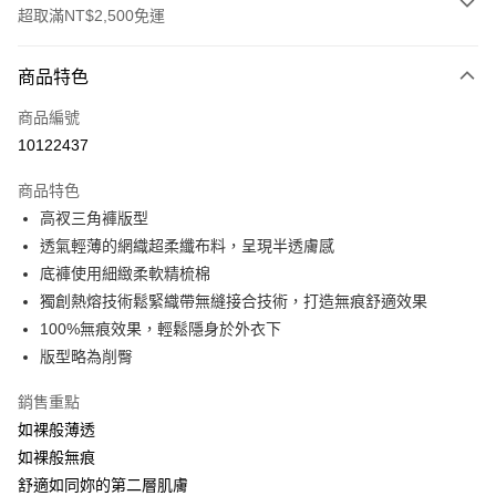
超取滿NT$2,500免運
付款方式
商品特色
信用卡一次付款
商品編號
信用卡分期付款
10122437
3 期 0 利率 每期
NT$193
21家銀行
商品特色
合作金庫商業銀行
第一商業銀行
超商取貨付款
高衩三角褲版型
華南商業銀行
彰化商業銀行
透氣輕薄的網織超柔纖布料，呈現半透膚感
LINE Pay
上海商業儲蓄銀行
台北富邦商業銀行
國泰世華商業銀行
兆豐國際商業銀行
底褲使用細緻柔軟精梳棉
街口支付
臺灣中小企業銀行
台中商業銀行
獨創熱熔技術鬆緊織帶無縫接合技術，打造無痕舒適效果
匯豐（台灣）商業銀行
華泰商業銀行
100%無痕效果，輕鬆隱身於外衣下
悠遊付
聯邦商業銀行
遠東國際商業銀行
版型略為削臀
元大商業銀行
永豐商業銀行
大哥付你分期
玉山商業銀行
星展（台灣）商業銀行
相關說明
銷售重點
台新國際商業銀行
中國信託商業銀行
【大哥付你分期使用說明】
如裸般薄透
台灣樂天信用卡公司
AFTEE先享後付
1.本服務由台灣大哥大提供，台灣大哥大用戶可立即使用無須另外申請。
如裸般無痕
2.付款方式選擇「大哥付你分期」，訂單成立後會自動跳轉到大哥付的交易
相關說明
舒適如同妳的第二層肌膚
流程，驗證手機門號後，選擇欲分期的期數、繳款截止日，確認付款後即完
【關於「AFTEE先享後付」】