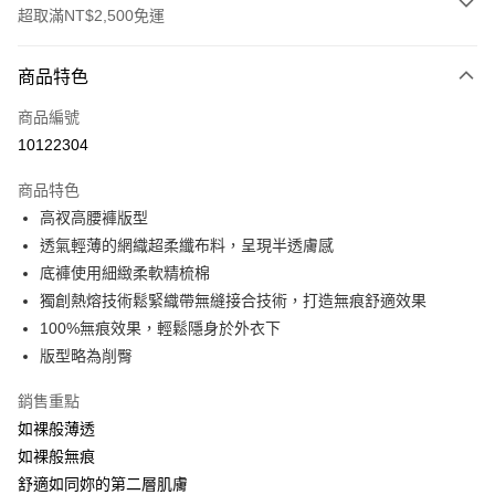
超取滿NT$2,500免運
付款方式
商品特色
信用卡一次付款
商品編號
信用卡分期付款
10122304
3 期 0 利率 每期
NT$193
21家銀行
商品特色
合作金庫商業銀行
第一商業銀行
超商取貨付款
高衩高腰褲版型
華南商業銀行
彰化商業銀行
透氣輕薄的網織超柔纖布料，呈現半透膚感
LINE Pay
上海商業儲蓄銀行
台北富邦商業銀行
國泰世華商業銀行
兆豐國際商業銀行
底褲使用細緻柔軟精梳棉
街口支付
臺灣中小企業銀行
台中商業銀行
獨創熱熔技術鬆緊織帶無縫接合技術，打造無痕舒適效果
匯豐（台灣）商業銀行
華泰商業銀行
100%無痕效果，輕鬆隱身於外衣下
悠遊付
聯邦商業銀行
遠東國際商業銀行
版型略為削臀
元大商業銀行
永豐商業銀行
大哥付你分期
玉山商業銀行
星展（台灣）商業銀行
相關說明
銷售重點
台新國際商業銀行
中國信託商業銀行
【大哥付你分期使用說明】
如裸般薄透
台灣樂天信用卡公司
AFTEE先享後付
1.本服務由台灣大哥大提供，台灣大哥大用戶可立即使用無須另外申請。
如裸般無痕
2.付款方式選擇「大哥付你分期」，訂單成立後會自動跳轉到大哥付的交易
相關說明
舒適如同妳的第二層肌膚
流程，驗證手機門號後，選擇欲分期的期數、繳款截止日，確認付款後即完
【關於「AFTEE先享後付」】