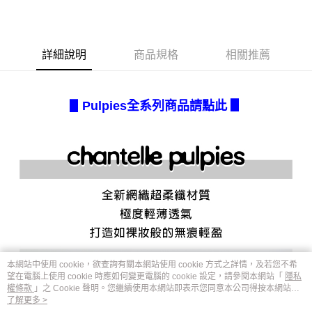
成交易。
AFTEE先享後付是「在收到商品之後才付款」的支付方式。 讓您購物簡單
運送方式
3.實際核准額度、可分期數及費用金額請依後續交易確認頁面所載為準。
便利好安心！
4.訂單成立30分鐘內，如未前往確認交易或遇審核未通過，訂單將自動取
１．簡單：不需註冊會員、不需綁卡、不需儲值。
全家取貨付款
消。如遇「轉專審核」未通過狀況，表示未達大哥付你分期系統評分，恕無
２．便利：只要手機號碼，簡訊認證，即可結帳。
詳細說明
商品規格
相關推薦
法說明評估內容。
每筆NT$80，滿NT$2,500(含以上)免運費
３．安心：先確認商品／服務後，再付款。
【繳款方式說明】
1.分期款項不併入電信帳單，「大哥付你分期」於每月結算日後寄送繳費提
付款後全家取貨
【「AFTEE先享後付」結帳流程】
醒簡訊。
１．於結帳方式選擇「AFTEE先享後付」後，將跳轉至「AFTEE先享後付」
每筆NT$80，滿NT$2,500(含以上)免運費
Pulpies
全系列商品請點此 ▋
▋
2.透過簡訊連結打開帳單後，可選擇「超商條碼／台灣大直營門市／銀行轉
結帳頁面，進行簡訊認證並確認金額後，即可完成結帳。
帳／街口支付／iPASS MONEY」等通路繳費。
２．訂單成立數日內，您將收到繳費通知簡訊。
7-11取貨付款
３．收到繳費通知簡訊後14天內，點擊此簡訊中的連結，可透過四大超商／
【注意事項】
每筆NT$80，滿NT$2,500(含以上)免運費
ATM／網路銀行／等多元方式進行付款，方視為交易完成。
1.本服務係由「台灣大哥大股份有限公司」（以下簡稱本公司）所提供，讓
※ 請注意：結帳手續完成當下不需立刻繳費，但若您需要取消訂單，請聯絡
用戶於交易時，得透過本服務購買商品或服務，並由商店將買賣／分期付款
付款後7-11取貨
購買商品的店家。未經商家同意取消之訂單仍視為有效，需透過AFTEE先享
買賣價金債權讓與本公司後，依約使用本公司帳單繳交帳款。
後付繳納相關費用。
每筆NT$80，滿NT$2,500(含以上)免運費
2.基於同意付款使用「大哥付你分期」之契約關係目的，商店將以您的個人
※ 交易是否成功請以「AFTEE先享後付 」之結帳頁面顯示為準，若有關於
資料（包含姓名、電話或地址）提供予台灣大哥大進項蒐集、處理及利用，
是否繳費成功／繳費後需取消欲退款等相關疑問，請聯繫「AFTEE先享後付
宅配.
由本公司與您本人進行分期帳單所需資料之確認、核對及更正。
客戶支援中心」
https://netprotections.freshdesk.com/support/home
3.完整用戶服務條款，請詳閱以下連結：
https://oppay.tw/userRule
每筆NT$80，滿NT$2,500(含以上)免運費
【注意事項】
１．透過由恩沛科技股份有限公司提供之「AFTEE先享後付」服務完成之交
宅配(不含釣魚台列嶼、東沙、南沙、虎井島、桶盤島、望安、七
本網站中使用 cookie，欲查詢有關本網站使用 cookie 方式之詳情，及若您不希
易，需依本服務之必要範圍內提供個人資料，並將交易相關給付款項請求債
望在電腦上使用 cookie 時應如何變更電腦的 cookie 設定，請參閱本網站「
隱私
美、白沙、烈嶼、烏坵、蘭嶼)
權轉讓予恩沛科技股份有限公司。
權條款
」之 Cookie 聲明。您繼續使用本網站即表示您同意本公司得按本網站使
每筆NT$200
２．關於個人資料處理事宜，請瀏覽以下網址：
用條款之 Cookie 聲明使用 cookie。
了解更多 >
https://aftee.tw/terms/#terms3